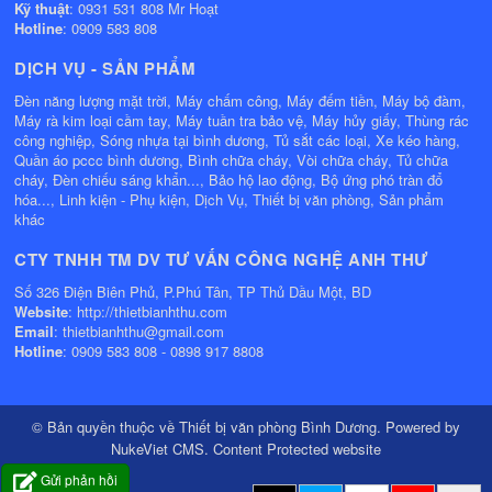
Kỹ thuật
: 0931 531 808 Mr Hoạt
Hotline
: 0909 583 808
DỊCH VỤ - SẢN PHẨM
Đèn năng lượng mặt trời, Máy chấm công, Máy đếm tiền, Máy bộ đàm,
Máy rà kim loại cầm tay, Máy tuần tra bảo vệ, Máy hủy giấy, Thùng rác
công nghiệp, Sóng nhựa tại bình dương, Tủ sắt các loại, Xe kéo hàng,
Quần áo pccc bình dương, Bình chữa cháy, Vòi chữa cháy, Tủ chữa
cháy, Đèn chiếu sáng khẩn..., Bảo hộ lao động, Bộ ứng phó tràn đổ
hóa..., Linh kiện - Phụ kiện, Dịch Vụ, Thiết bị văn phòng, Sản phẩm
khác
CTY TNHH TM DV TƯ VẤN CÔNG NGHỆ ANH THƯ
Số 326 Điện Biên Phủ, P.Phú Tân, TP Thủ Dầu Một, BD
Website
: http://thietbianhthu.com
Email
: thietbianhthu@gmail.com
Hotline
: 0909 583 808 - 0898 917 8808
© Bản quyền thuộc về
Thiết bị văn phòng Bình Dương
. Powered by
NukeViet CMS
.
Content Protected website
Gửi phản hồi