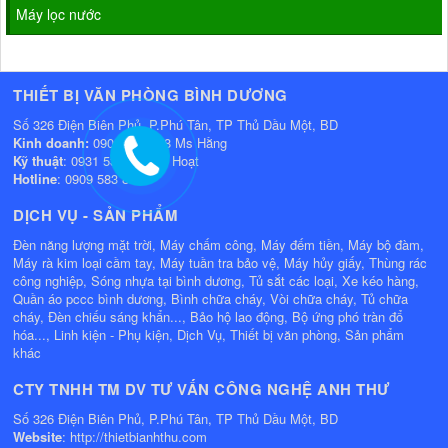
Máy lọc nước
THIẾT BỊ VĂN PHÒNG BÌNH DƯƠNG
Số 326 Điện Biên Phủ, P.Phú Tân, TP Thủ Dầu Một, BD
Kinh doanh:
0909 583 808 Ms Hằng
Kỹ thuật
: 0931 531 808 Mr Hoạt
Hotline
: 0909 583 808
DỊCH VỤ - SẢN PHẨM
Đèn năng lượng mặt trời, Máy chấm công, Máy đếm tiền, Máy bộ đàm,
Máy rà kim loại cầm tay, Máy tuần tra bảo vệ, Máy hủy giấy, Thùng rác
công nghiệp, Sóng nhựa tại bình dương, Tủ sắt các loại, Xe kéo hàng,
Quần áo pccc bình dương, Bình chữa cháy, Vòi chữa cháy, Tủ chữa
cháy, Đèn chiếu sáng khẩn..., Bảo hộ lao động, Bộ ứng phó tràn đổ
hóa..., Linh kiện - Phụ kiện, Dịch Vụ, Thiết bị văn phòng, Sản phẩm
khác
CTY TNHH TM DV TƯ VẤN CÔNG NGHỆ ANH THƯ
Số 326 Điện Biên Phủ, P.Phú Tân, TP Thủ Dầu Một, BD
Website
: http://thietbianhthu.com