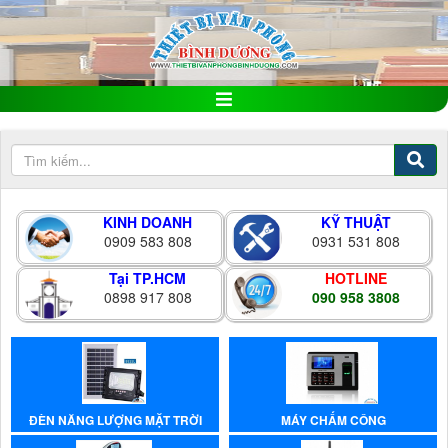
KINH DOANH
KỸ THUẬT
0909 583 808
0931 531 808
Tại TP.HCM
HOTLINE
0898 917 808
090 958 3808
ĐÈN NĂNG LƯỢNG MẶT TRỜI
MÁY CHẤM CÔNG