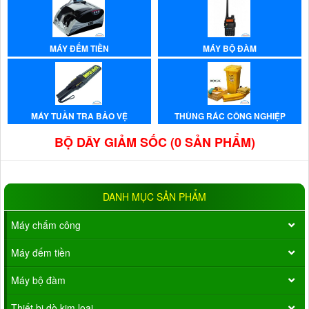
MÁY ĐẾM TIỀN
MÁY BỘ ĐÀM
MÁY TUẦN TRA BẢO VỆ
THÙNG RÁC CÔNG NGHIỆP
BỘ DÂY GIẢM SỐC (0 SẢN PHẨM)
DANH MỤC SẢN PHẨM
Máy chấm công
Máy đếm tiền
Máy bộ đàm
Thiết bị dò kim loại