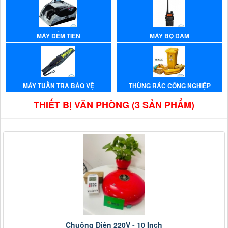
MÁY ĐẾM TIỀN
MÁY BỘ ĐÀM
MÁY TUẦN TRA BẢO VỆ
THÙNG RÁC CÔNG NGHIỆP
THIẾT BỊ VĂN PHÒNG (3 SẢN PHẨM)
Chuông Điện 220V - 10 Inch