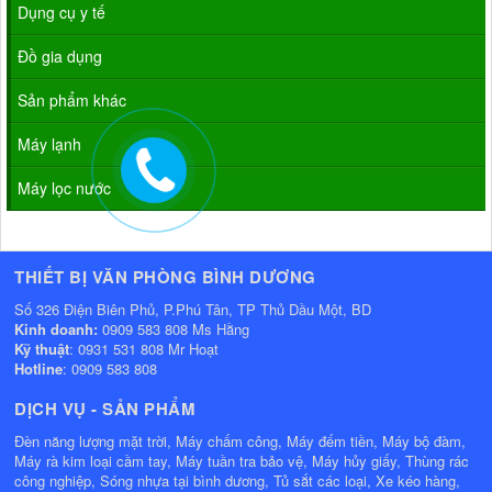
Dụng cụ y tế
Đồ gia dụng
Sản phẩm khác
Máy lạnh
Máy lọc nước
THIẾT BỊ VĂN PHÒNG BÌNH DƯƠNG
Số 326 Điện Biên Phủ, P.Phú Tân, TP Thủ Dầu Một, BD
Kinh doanh:
0909 583 808 Ms Hằng
Kỹ thuật
: 0931 531 808 Mr Hoạt
Hotline
: 0909 583 808
DỊCH VỤ - SẢN PHẨM
Đèn năng lượng mặt trời, Máy chấm công, Máy đếm tiền, Máy bộ đàm,
Máy rà kim loại cầm tay, Máy tuần tra bảo vệ, Máy hủy giấy, Thùng rác
công nghiệp, Sóng nhựa tại bình dương, Tủ sắt các loại, Xe kéo hàng,