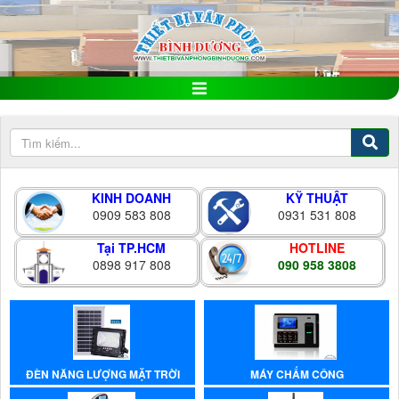
KINH DOANH
KỸ THUẬT
0909 583 808
0931 531 808
Tại TP.HCM
HOTLINE
0898 917 808
090 958 3808
ĐÈN NĂNG LƯỢNG MẶT TRỜI
MÁY CHẤM CÔNG