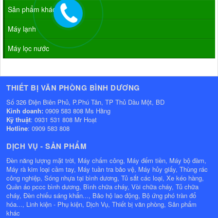
Sản phẩm khác
Máy lạnh
Máy lọc nước
THIẾT BỊ VĂN PHÒNG BÌNH DƯƠNG
Số 326 Điện Biên Phủ, P.Phú Tân, TP Thủ Dầu Một, BD
Kinh doanh:
0909 583 808 Ms Hằng
Kỹ thuật
: 0931 531 808 Mr Hoạt
Hotline
: 0909 583 808
DỊCH VỤ - SẢN PHẨM
Đèn năng lượng mặt trời, Máy chấm công, Máy đếm tiền, Máy bộ đàm,
Máy rà kim loại cầm tay, Máy tuần tra bảo vệ, Máy hủy giấy, Thùng rác
công nghiệp, Sóng nhựa tại bình dương, Tủ sắt các loại, Xe kéo hàng,
Quần áo pccc bình dương, Bình chữa cháy, Vòi chữa cháy, Tủ chữa
cháy, Đèn chiếu sáng khẩn..., Bảo hộ lao động, Bộ ứng phó tràn đổ
hóa..., Linh kiện - Phụ kiện, Dịch Vụ, Thiết bị văn phòng, Sản phẩm
khác