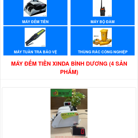
MÁY ĐẾM TIỀN
MÁY BỘ ĐÀM
MÁY TUẦN TRA BẢO VỆ
THÙNG RÁC CÔNG NGHIỆP
MÁY ĐẾM TIỀN XINDA BÌNH DƯƠNG (4 SẢN
PHẨM)