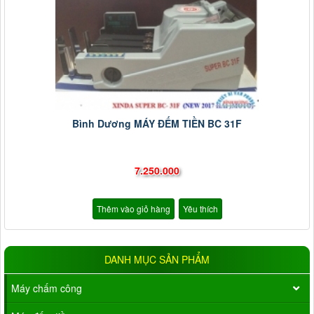
Bình Dương MÁY ĐẾM TIỀN BC 31F
7.250.000
Thêm vào giỏ hàng
Yêu thích
DANH MỤC SẢN PHẨM
Máy chấm công