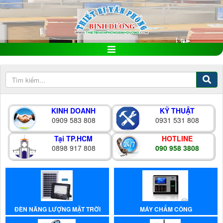
KINH DOANH
KỸ THUẬT
0909 583 808
0931 531 808
Tại TP.HCM
HOTLINE
0898 917 808
090 958 3808
ĐÈN NĂNG LƯỢNG MẶT TRỜI
MÁY CHẤM CÔNG