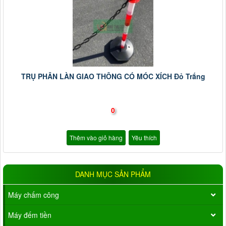
TRỤ PHÂN LÀN GIAO THÔNG CÓ MÓC XÍCH Đỏ Trắng
0
Thêm vào giỏ hàng
Yêu thích
DANH MỤC SẢN PHẨM
Máy chấm công
Máy đếm tiền