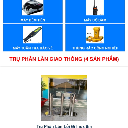
MÁY ĐẾM TIỀN
MÁY BỘ ĐÀM
MÁY TUẦN TRA BẢO VỆ
THÙNG RÁC CÔNG NGHIỆP
TRỤ PHÂN LÀN GIAO THÔNG (4 SẢN PHẨM)
Trụ Phân Làn Lối Đi Inox 5m