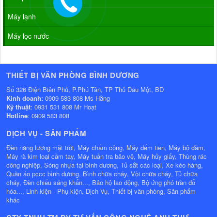
Máy lạnh
Máy lọc nước
THIẾT BỊ VĂN PHÒNG BÌNH DƯƠNG
Số 326 Điện Biên Phủ, P.Phú Tân, TP Thủ Dầu Một, BD
Kinh doanh:
0909 583 808 Ms Hằng
Kỹ thuật
: 0931 531 808 Mr Hoạt
Hotline
: 0909 583 808
DỊCH VỤ - SẢN PHẨM
Đèn năng lượng mặt trời, Máy chấm công, Máy đếm tiền, Máy bộ đàm,
Máy rà kim loại cầm tay, Máy tuần tra bảo vệ, Máy hủy giấy, Thùng rác
công nghiệp, Sóng nhựa tại bình dương, Tủ sắt các loại, Xe kéo hàng,
Quần áo pccc bình dương, Bình chữa cháy, Vòi chữa cháy, Tủ chữa
cháy, Đèn chiếu sáng khẩn..., Bảo hộ lao động, Bộ ứng phó tràn đổ
hóa..., Linh kiện - Phụ kiện, Dịch Vụ, Thiết bị văn phòng, Sản phẩm
khác