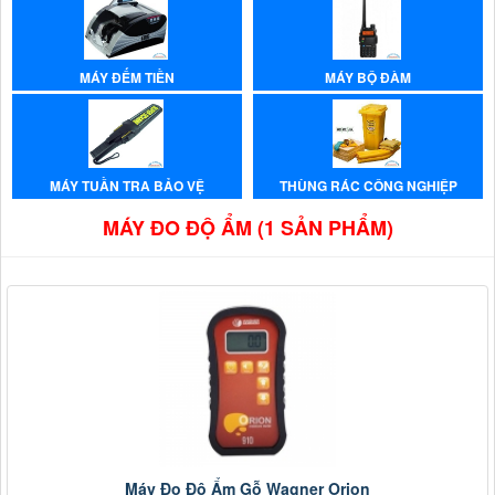
MÁY ĐẾM TIỀN
MÁY BỘ ĐÀM
MÁY TUẦN TRA BẢO VỆ
THÙNG RÁC CÔNG NGHIỆP
MÁY ĐO ĐỘ ẨM (1 SẢN PHẨM)
Máy Đo Độ Ẩm Gỗ Wagner Orion