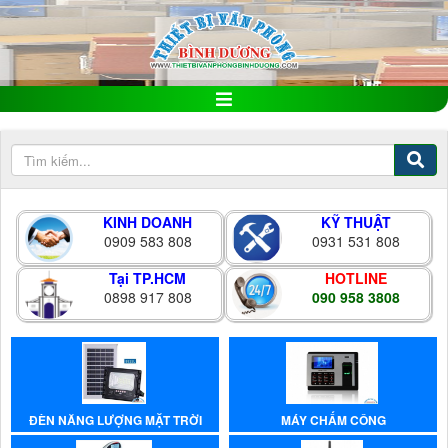
KINH DOANH
KỸ THUẬT
0909 583 808
0931 531 808
Tại TP.HCM
HOTLINE
0898 917 808
090 958 3808
ĐÈN NĂNG LƯỢNG MẶT TRỜI
MÁY CHẤM CÔNG