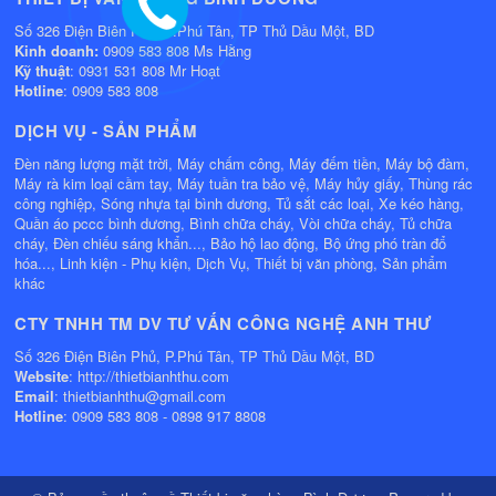
Số 326 Điện Biên Phủ, P.Phú Tân, TP Thủ Dầu Một, BD
Kinh doanh:
0909 583 808 Ms Hằng
Kỹ thuật
: 0931 531 808 Mr Hoạt
Hotline
: 0909 583 808
DỊCH VỤ - SẢN PHẨM
Đèn năng lượng mặt trời, Máy chấm công, Máy đếm tiền, Máy bộ đàm,
Máy rà kim loại cầm tay, Máy tuần tra bảo vệ, Máy hủy giấy, Thùng rác
công nghiệp, Sóng nhựa tại bình dương, Tủ sắt các loại, Xe kéo hàng,
Quần áo pccc bình dương, Bình chữa cháy, Vòi chữa cháy, Tủ chữa
cháy, Đèn chiếu sáng khẩn..., Bảo hộ lao động, Bộ ứng phó tràn đổ
hóa..., Linh kiện - Phụ kiện, Dịch Vụ, Thiết bị văn phòng, Sản phẩm
khác
CTY TNHH TM DV TƯ VẤN CÔNG NGHỆ ANH THƯ
Số 326 Điện Biên Phủ, P.Phú Tân, TP Thủ Dầu Một, BD
Website
: http://thietbianhthu.com
Email
: thietbianhthu@gmail.com
Hotline
: 0909 583 808 - 0898 917 8808