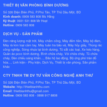
THIẾT BỊ VĂN PHÒNG BÌNH DƯƠNG
Số 326 Điện Biên Phủ, P.Phú Tân, TP Thủ Dầu Một, BD
Kinh doanh:
0909 583 808 Ms Hằng
Kỹ thuật
: 0931 531 808 Mr Hoạt
Hotline
: 0909 583 808
DỊCH VỤ - SẢN PHẨM
Đèn năng lượng mặt trời, Máy chấm công, Máy đếm tiền, Máy bộ đàm,
Máy rà kim loại cầm tay, Máy tuần tra bảo vệ, Máy hủy giấy, Thùng rác
công nghiệp, Sóng nhựa tại bình dương, Tủ sắt các loại, Xe kéo hàng,
Quần áo pccc bình dương, Bình chữa cháy, Vòi chữa cháy, Tủ chữa
cháy, Đèn chiếu sáng khẩn..., Bảo hộ lao động, Bộ ứng phó tràn đổ
hóa..., Linh kiện - Phụ kiện, Dịch Vụ, Thiết bị văn phòng, Sản phẩm
khác
CTY TNHH TM DV TƯ VẤN CÔNG NGHỆ ANH THƯ
Số 326 Điện Biên Phủ, P.Phú Tân, TP Thủ Dầu Một, BD
Website
: http://thietbianhthu.com
Email
: thietbianhthu@gmail.com
Hotline
: 0909 583 808 - 0898 917 8808