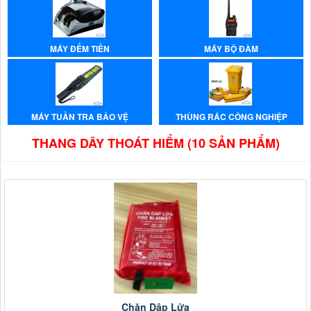
MÁY ĐẾM TIỀN
MÁY BỘ ĐÀM
MÁY TUẦN TRA BẢO VỆ
THÙNG RÁC CÔNG NGHIỆP
THANG DÂY THOÁT HIỂM (10 SẢN PHẨM)
Chăn Dập Lửa