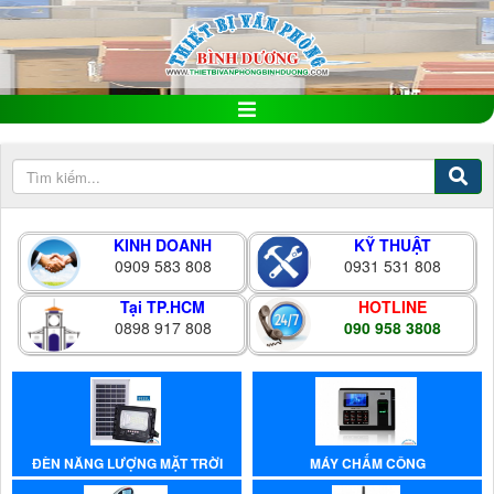
KINH DOANH
KỸ THUẬT
0909 583 808
0931 531 808
Tại TP.HCM
HOTLINE
0898 917 808
090 958 3808
ĐÈN NĂNG LƯỢNG MẶT TRỜI
MÁY CHẤM CÔNG