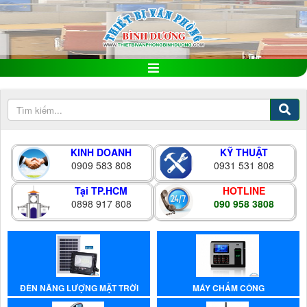
KINH DOANH
KỸ THUẬT
0909 583 808
0931 531 808
Tại TP.HCM
HOTLINE
0898 917 808
090 958 3808
ĐÈN NĂNG LƯỢNG MẶT TRỜI
MÁY CHẤM CÔNG