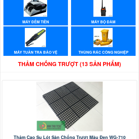
MÁY ĐẾM TIỀN
MÁY BỘ ĐÀM
MÁY TUẦN TRA BẢO VỆ
THÙNG RÁC CÔNG NGHIỆP
THẢM CHỐNG TRƯỢT (13 SẢN PHẨM)
Thảm Cao Su Lót Sàn Chống Trượt Màu Đen WG-710