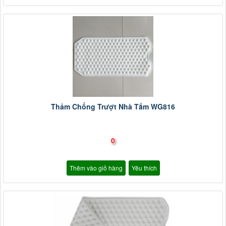
Thảm Chống Trượt Nhà Tắm WG816
0
Thêm vào giỏ hàng
Yêu thích