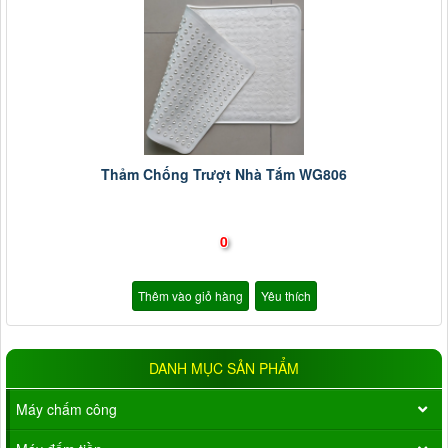
Thảm Chống Trượt Nhà Tắm WG806
0
Thêm vào giỏ hàng
Yêu thích
DANH MỤC SẢN PHẨM
Máy chấm công