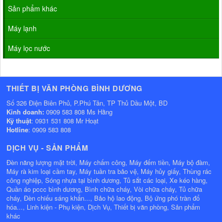
Sản phẩm khác
Máy lạnh
Máy lọc nước
THIẾT BỊ VĂN PHÒNG BÌNH DƯƠNG
Số 326 Điện Biên Phủ, P.Phú Tân, TP Thủ Dầu Một, BD
Kinh doanh:
0909 583 808 Ms Hằng
Kỹ thuật
: 0931 531 808 Mr Hoạt
Hotline
: 0909 583 808
DỊCH VỤ - SẢN PHẨM
Đèn năng lượng mặt trời, Máy chấm công, Máy đếm tiền, Máy bộ đàm,
Máy rà kim loại cầm tay, Máy tuần tra bảo vệ, Máy hủy giấy, Thùng rác
công nghiệp, Sóng nhựa tại bình dương, Tủ sắt các loại, Xe kéo hàng,
Quần áo pccc bình dương, Bình chữa cháy, Vòi chữa cháy, Tủ chữa
cháy, Đèn chiếu sáng khẩn..., Bảo hộ lao động, Bộ ứng phó tràn đổ
hóa..., Linh kiện - Phụ kiện, Dịch Vụ, Thiết bị văn phòng, Sản phẩm
khác