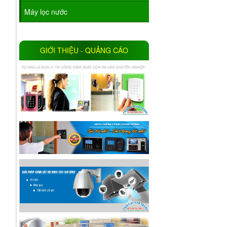
Máy lọc nước
GIỚI THIỆU - QUẢNG CÁO