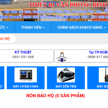
THIẾT BỊ VĂN PHÒNG BÌN
Địa chỉ:
Số 326, Đường Điện Biên Phủ, Phường Phú Tân, T
Kinh doanh:
0909 583 808 Ms Hằng
Kỹ thuật:
0931 531 808 
TỨC
THÀNH VIÊN
CHÍNH SÁCH KHÁCH HÀNG
ẢO HỘ
KỸ THUẬT
Tại TP.HCM
0931 531 808
0898 917 80
ẶT
MÁY CHẤM CÔNG
MÁY ĐẾM TIỀN
MÁY BÔ
NÓN BẢO HỘ (6 SẢN PHẨM)