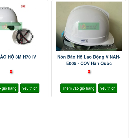
ẢO HỘ 3M H701V
Nón Bảo Hộ Lao Động VINAH-
E005 - COV Hàn Quốc
0
0
 giỏ hàng
Yêu thích
Thêm vào giỏ hàng
Yêu thích