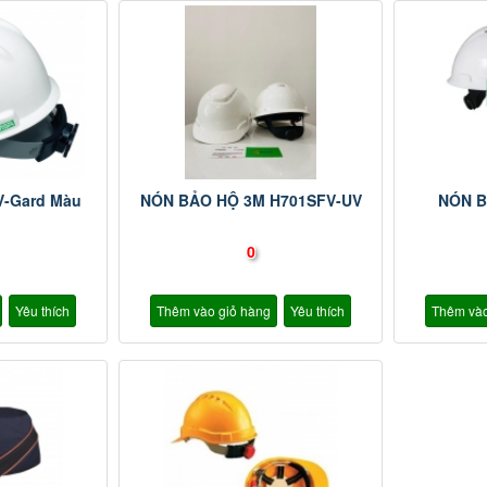
V-Gard Màu
NÓN BẢO HỘ 3M H701SFV-UV
NÓN B
0
Yêu thích
Thêm vào giỏ hàng
Yêu thích
Thêm vào