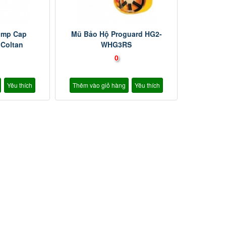
ump Cap
Mũ Bảo Hộ Proguard HG2-
 Coltan
WHG3RS
0
Yêu thích
Thêm vào giỏ hàng
Yêu thích