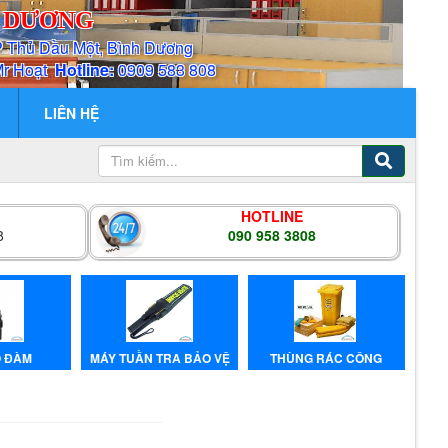
H DƯƠNG
P Thủ Dầu Một, Bình Dương
Mr Hoạt
Hotline:
0909 583 808
LIÊN HỆ
HOTLINE
8
090 958 3808
̣ ĐÀM
MÁY TUẦN TRA BẢO VỆ
THÙNG RÁC CÔNG
NGHIỆP