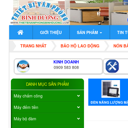
GIỚI THIỆU
SẢN PHẨM
TIN 
TRANG NHẤT
BẢO HỘ LAO ĐỘNG
NÓN B
KINH DOANH
0909 583 808
DANH MỤC SẢN PHẨM
Máy chấm công
ĐÈN NĂNG LƯỢNG M
Máy đếm tiền
TRỜI
Máy bộ đàm