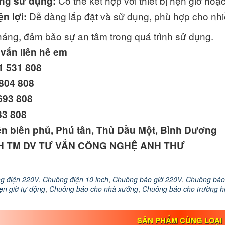
Có thể kết hợp với thiết bị hẹn giờ ho
ong sử dụng:
Dễ dàng lắp đặt và sử dụng, phù hợp cho nhiề
ện lợi:
háng, đảm bảo sự an tâm trong quá trình sử dụng.
 vấn liên hê em
 531 808
804 808
693 808
83 808
iện biên phủ, Phú tân, Thủ Dầu Một, Bình Dương
H TM DV TƯ VẤN CÔNG NGHỆ ANH THƯ
g điện 220V
,
Chuông điện 10 inch
,
Chuông báo giờ 220V
,
Chuông báo
ẹn giờ tự động
,
Chuông báo cho nhà xưởng
,
Chuông báo cho trường h
SẢN PHẨM CÙNG LOẠI