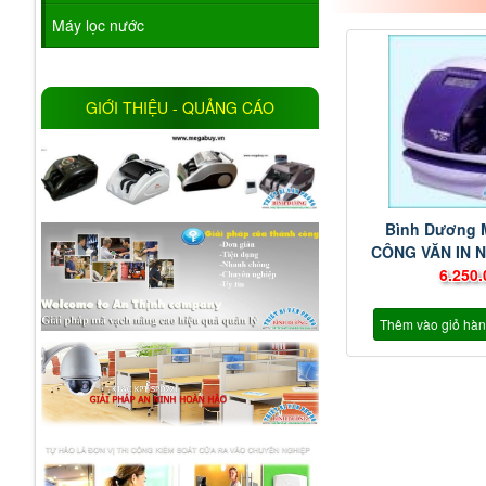
Máy lọc nước
GIỚI THIỆU - QUẢNG CÁO
Bình Dương
CÔNG VĂN IN 
SEIKO 
6.250.
Thêm vào giỏ hà