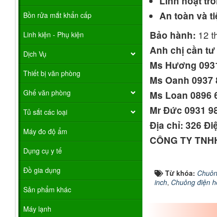
Linh hoạt tr
An toàn và ti
Bồn rửa mắt khẩn cấp
12 t
Bảo hành:
Linh kiện - Phụ kiện
Anh chị cần tư
Dịch Vụ
Ms Hương 0931
Thiết bị văn phòng
Ms Oanh 0937 
Ghế văn phòng
Ms Loan 0896 
Mr Đức 0931 9
Tủ sắt các loại
Địa chỉ: 326 Đ
Máy đo độ ẩm
CÔNG TY TNH
Dụng cụ y tế
Đồ gia dụng
Từ khóa:
Chuôn
inch
,
Chuông điện h
Sản phẩm khác
Máy lạnh