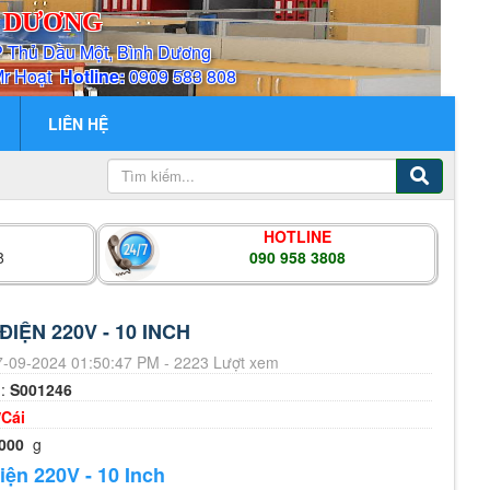
H DƯƠNG
P Thủ Dầu Một, Bình Dương
Mr Hoạt
Hotline:
0909 583 808
LIÊN HỆ
HOTLINE
8
090 958 3808
IỆN 220V - 10 INCH
-09-2024 01:50:47 PM - 2223 Lượt xem
m:
S001246
/Cái
000
g
ện 220V - 10 Inch