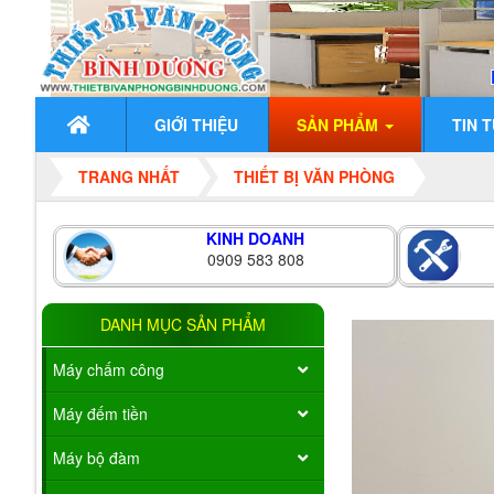
GIỚI THIỆU
SẢN PHẨM
TIN 
TRANG NHẤT
THIẾT BỊ VĂN PHÒNG
KINH DOANH
0909 583 808
DANH MỤC SẢN PHẨM
Máy chấm công
Máy đếm tiền
Máy bộ đàm