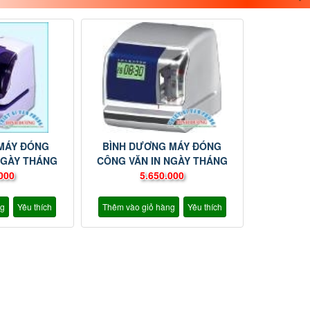
 MÁY ĐÓNG
BÌNH DƯƠNG MÁY ĐÓNG
NGÀY THÁNG
CÔNG VĂN IN NGÀY THÁNG
TP-20
000
NIDEKA AP-20
5.650.000
ng
Yêu thích
Thêm vào giỏ hàng
Yêu thích