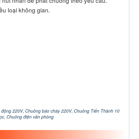
ặc nút nhấn để phát chuông theo yêu cầu.
u loại không gian.
 động 220V
,
Chuông báo cháy 220V
,
Chuông Tiến Thành 10
ọc
,
Chuông điện văn phòng