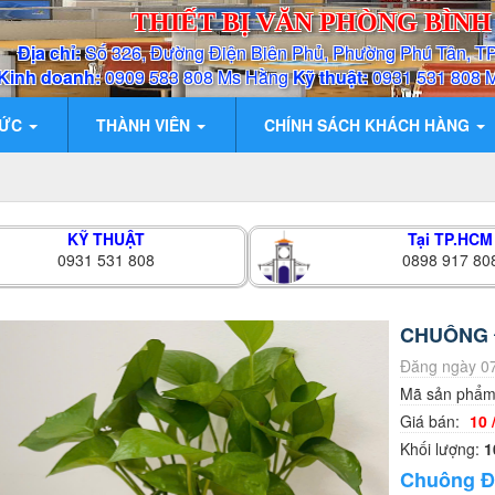
THIẾT BỊ VĂN PHÒNG BÌN
Địa chỉ:
Số 326, Đường Điện Biên Phủ, Phường Phú Tân, T
Kinh doanh:
0909 583 808 Ms Hằng
Kỹ thuật:
0931 531 808 
TỨC
THÀNH VIÊN
CHÍNH SÁCH KHÁCH HÀNG
KỸ THUẬT
Tại TP.HCM
0931 531 808
0898 917 80
CHUÔNG Đ
Đăng ngày 07
Mã sản phẩ
Giá bán:
10 
Khối lượng:
1
Chuông Đi