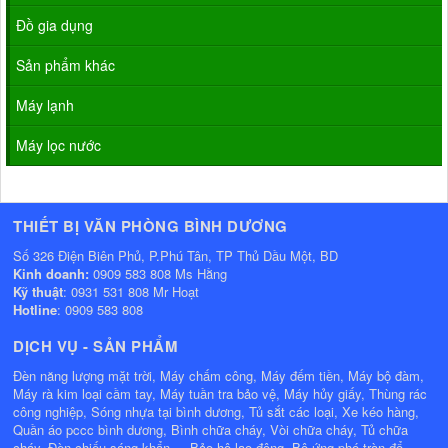
Đồ gia dụng
Sản phẩm khác
Máy lạnh
Máy lọc nước
THIẾT BỊ VĂN PHÒNG BÌNH DƯƠNG
Số 326 Điện Biên Phủ, P.Phú Tân, TP Thủ Dầu Một, BD
Kinh doanh:
0909 583 808 Ms Hằng
Kỹ thuật
: 0931 531 808 Mr Hoạt
Hotline
: 0909 583 808
DỊCH VỤ - SẢN PHẨM
Đèn năng lượng mặt trời, Máy chấm công, Máy đếm tiền, Máy bộ đàm,
Máy rà kim loại cầm tay, Máy tuần tra bảo vệ, Máy hủy giấy, Thùng rác
công nghiệp, Sóng nhựa tại bình dương, Tủ sắt các loại, Xe kéo hàng,
Quần áo pccc bình dương, Bình chữa cháy, Vòi chữa cháy, Tủ chữa
cháy, Đèn chiếu sáng khẩn..., Bảo hộ lao động, Bộ ứng phó tràn đổ