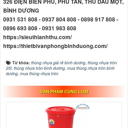
326 ĐIỆN BIÊN PHỦ, PHÚ TÂN, THỦ DẦU MỘT,
BÌNH DƯƠNG
0931 531 808 - 0937 804 808 - 0898 917 808 -
0896 693 808 - 0931 983 808
https://sieuthianhthu.com/
https://thietbivanphongbinhduong.com/
Từ khóa:
thùng nhựa giá rẻ bình dương
,
thùng nhựa tròn
25l
,
thùng nhựa tròn bình dương
,
mua thùng nhựa tròn bình
dương
,
mua thùng nhựa tròn
SẢN PHẨM CÙNG LOẠI