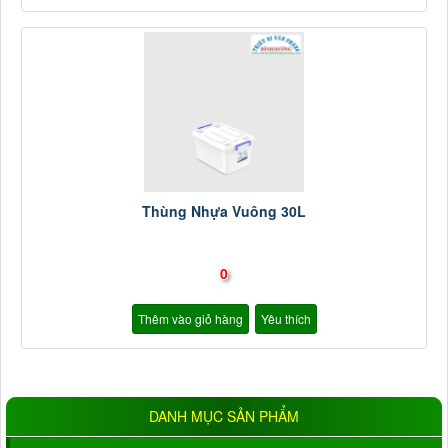
Thùng Nhựa Vuông 30L
0
Thêm vào giỏ hàng
Yêu thích
DANH MỤC SẢN PHẨM