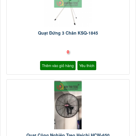
Quạt Đứng 3 Chân KSQ-1845
0
Thêm vào giỏ hàng
Yêu thích
Quạt Công Nghiệp Treo Haichi HCW-650