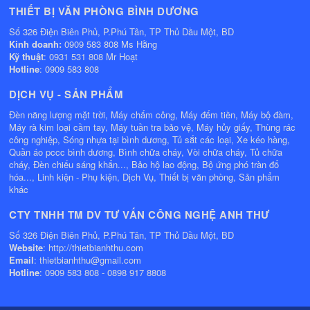
THIẾT BỊ VĂN PHÒNG BÌNH DƯƠNG
Số 326 Điện Biên Phủ, P.Phú Tân, TP Thủ Dầu Một, BD
Kinh doanh:
0909 583 808 Ms Hằng
Kỹ thuật
: 0931 531 808 Mr Hoạt
Hotline
: 0909 583 808
DỊCH VỤ - SẢN PHẨM
Đèn năng lượng mặt trời, Máy chấm công, Máy đếm tiền, Máy bộ đàm,
Máy rà kim loại cầm tay, Máy tuần tra bảo vệ, Máy hủy giấy, Thùng rác
công nghiệp, Sóng nhựa tại bình dương, Tủ sắt các loại, Xe kéo hàng,
Quần áo pccc bình dương, Bình chữa cháy, Vòi chữa cháy, Tủ chữa
cháy, Đèn chiếu sáng khẩn..., Bảo hộ lao động, Bộ ứng phó tràn đổ
hóa..., Linh kiện - Phụ kiện, Dịch Vụ, Thiết bị văn phòng, Sản phẩm
khác
CTY TNHH TM DV TƯ VẤN CÔNG NGHỆ ANH THƯ
Số 326 Điện Biên Phủ, P.Phú Tân, TP Thủ Dầu Một, BD
Website
: http://thietbianhthu.com
Email
: thietbianhthu@gmail.com
Hotline
: 0909 583 808 - 0898 917 8808