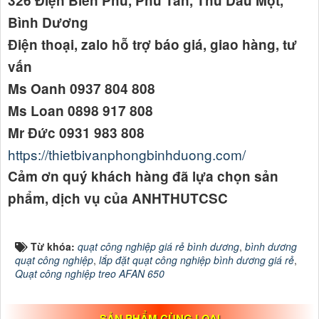
326 Điện Biên Phủ, Phú Tân, Thủ Dầu Một,
Bình Dương
Điện thoại, zalo hỗ trợ báo giá, giao hàng, tư
vấn
Ms Oanh 0937 804 808
Ms Loan 0898 917 808
Mr Đức 0931 983 808
https://thietbivanphongbinhduong.com/
Cảm ơn quý khách hàng đã lựa chọn sản
phẩm, dịch vụ của ANHTHUTCSC
Từ khóa:
quạt công nghiệp giá rẻ bình dương
,
bình dương
quạt công nghiệp
,
lắp đặt quạt công nghiệp bình dương giá rẻ
,
Quạt công nghiệp treo AFAN 650
SẢN PHẨM CÙNG LOẠI