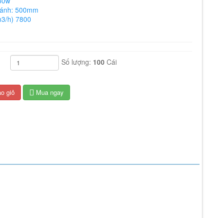
50w
cánh: 500mm
m3/h) 7800
Số lượng:
100
Cái
o giỏ
Mua ngay