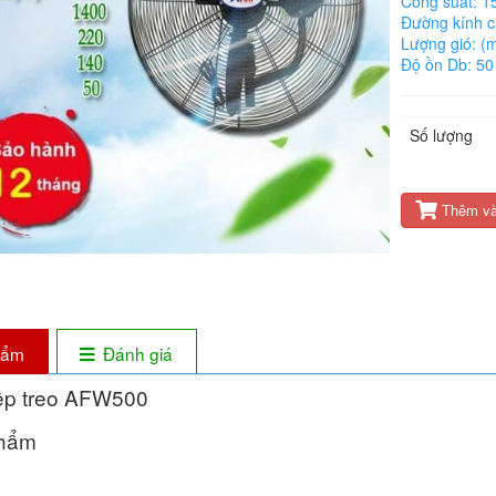
Công suất: 1
Đường kính 
Lượng gió: (
Độ ồn Db: 50
Số lượng
Thêm và
phẩm
Đánh giá
ệp treo AFW500
phẩm