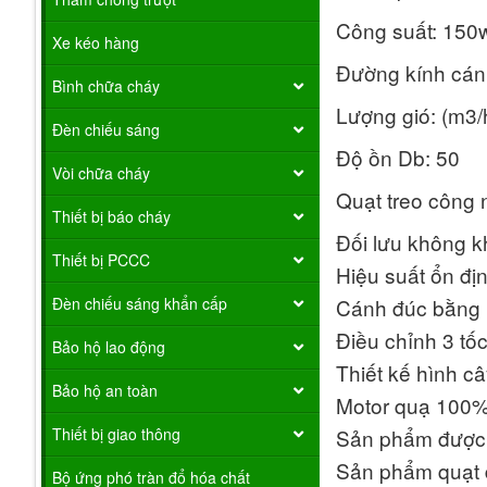
Công suất: 150
Xe kéo hàng
Đường kính cá
Bình chữa cháy
Lượng gió: (m3/
Đèn chiếu sáng
Độ ồn Db: 50
Vòi chữa cháy
Quạt treo công 
Thiết bị báo cháy
Đối lưu không kh
Thiết bị PCCC
Hiệu suất ổn đị
Đèn chiếu sáng khẩn cấp
Cánh đúc bằng h
Điều chỉnh 3 tốc
Bảo hộ lao động
Thiết kế hình c
Bảo hộ an toàn
Motor quạ 100% 
Thiết bị giao thông
Sản phẩm được 
Sản phẩm quạt 
Bộ ứng phó tràn đổ hóa chất