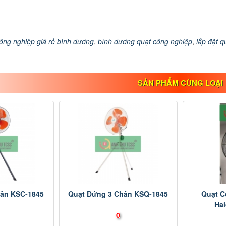
ông nghiệp giá rẻ bình dương
,
bình dương quạt công nghiệp
,
lắp đặt q
SẢN PHẨM CÙNG LOẠI
hân KSC-1845
Quạt Đứng 3 Chân KSQ-1845
Quạt C
Ha
0