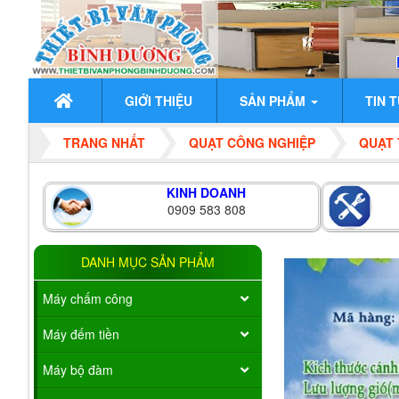
GIỚI THIỆU
SẢN PHẨM
TIN 
TRANG NHẤT
QUẠT CÔNG NGHIỆP
QUẠT 
KINH DOANH
0909 583 808
DANH MỤC SẢN PHẨM
Máy chấm công
Máy đếm tiền
Máy bộ đàm