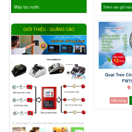
Máy lọc nước
Thêm vào giỏ hà
GIỚI THIỆU - QUẢNG CÁO
Quạt Treo C
FW7
0
Hết hàng