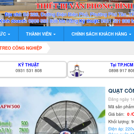
THIẾT BỊ VĂN PHÒNG BÌN
Địa chỉ:
Số 326, Đường Điện Biên Phủ, Phường Phú Tân, T
Kinh doanh:
0909 583 808 Ms Hằng
Kỹ thuật:
0931 531 808 
TỨC
THÀNH VIÊN
CHÍNH SÁCH KHÁCH HÀNG
TREO CÔNG NGHIỆP
KỸ THUẬT
Tại TP.HCM
0931 531 808
0898 917 80
QUẠT CÔ
Đăng ngày 14
Mã sản phẩ
Giá bán:
0 /
Khối lượng:
1
Điện áp: 220