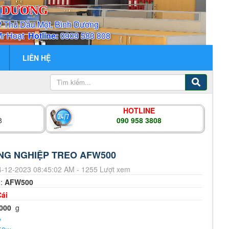
H DƯƠNG
P Thủ Dầu Một, Bình Dương
Mr Hoạt
Hotline:
0909 583 808
LIÊN HỆ
HOTLINE
8
090 958 3808
NG NGHIỆP TREO AFW500
-12-2023 08:45:02 AM - 1255 Lượt xem
m:
AFW500
Cái
000
g
v