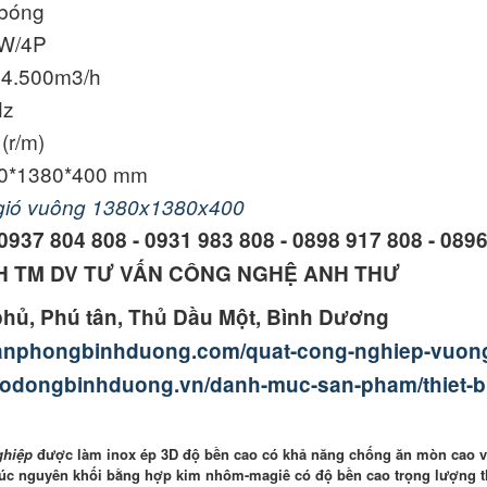
 bóng
kW/4P
 44.500m3/h
Hz
(r/m)
80*1380*400 mm
 gió vuông 1380x1380x400
0937 804 808 - 0931 983 808 - 0898 917 808 - 089
H TM DV TƯ VẤN CÔNG NGHỆ ANH THƯ
phủ, Phú tân, Thủ Dầu Một, Bình Dương
bivanphongbinhduong.com/quat-cong-nghiep-vuon
aodongbinhduong.vn/danh-muc-san-pham/thiet-bi
ghiệp
được làm inox ép 3D độ bền cao có khả năng chống ăn mòn cao v
c nguyên khối bằng hợp kim nhôm-magiê có độ bền cao trọng lượng t