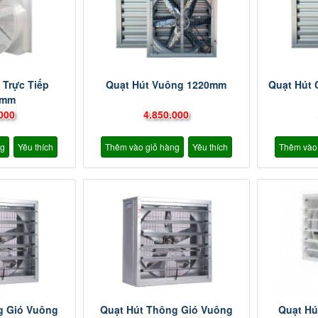
 Trực Tiếp
Quạt Hút Vuông 1220mm
Quạt Hút
0mm
000
4.850.000
ng
Yêu thích
Thêm vào giỏ hàng
Yêu thích
Thêm vào
g Gió Vuông
Quạt Hút Thông Gió Vuông
Quạt Hú