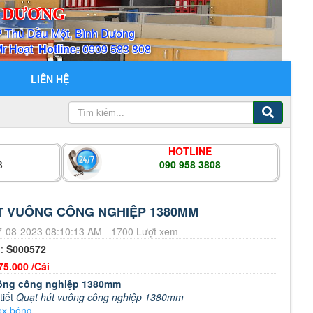
H DƯƠNG
P Thủ Dầu Một, Bình Dương
Mr Hoạt
Hotline:
0909 583 808
LIÊN HỆ
HOTLINE
8
090 958 3808
T VUÔNG CÔNG NGHIỆP 1380MM
-08-2023 08:10:13 AM - 1700 Lượt xem
m:
S000572
75.000 /Cái
uông công nghiệp 1380mm
tiết
Quạt hút vuông công nghiệp 1380mm
ox bóng