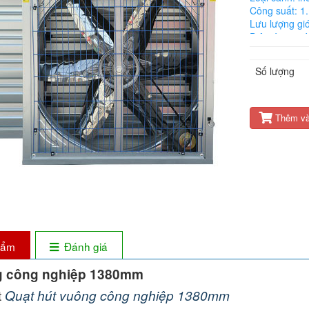
Công suất: 1
Lưu lượng gi
Điện áp: 380
Vòng quay: 4
Kích thước:
Số lượng
Quạt hút thô
Thêm và
phẩm
Đánh giá
g công nghiệp 1380mm
t
Quạt hút vuông công nghiệp 1380mm