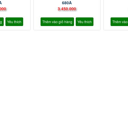
A
680A
000
3.450.000
ng
Yêu thích
Thêm vào giỏ hàng
Yêu thích
Thêm vào