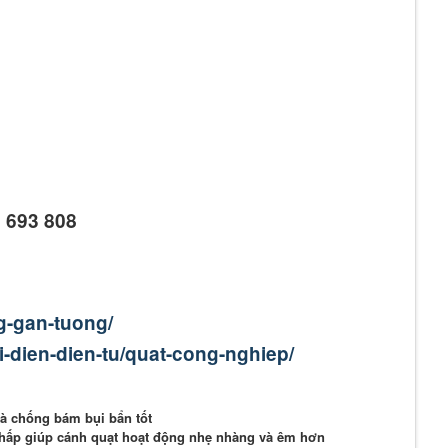
6 693 808
g-gan-tuong/
-dien-dien-tu/quat-cong-nghiep/
à chống bám bụi bẩn tốt
hấp giúp cánh quạt hoạt động nhẹ nhàng và êm hơn