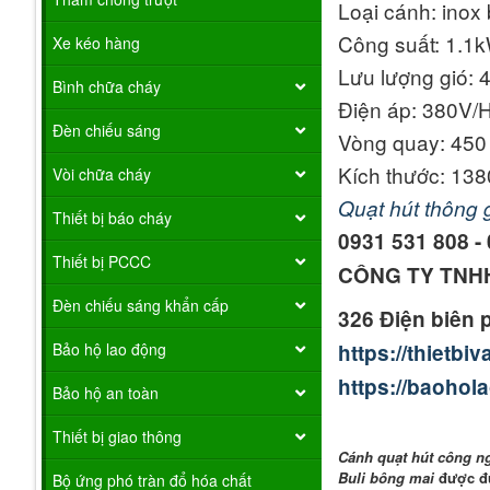
Loại cánh: inox
Công suất: 1.1
Xe kéo hàng
Lưu lượng gió:
Bình chữa cháy
Điện áp: 380V/
Đèn chiếu sáng
Vòng quay: 450 
Kích thước: 13
Vòi chữa cháy
Quạt hút thông
Thiết bị báo cháy
0931 531 808 - 
Thiết bị PCCC
CÔNG TY TNH
Đèn chiếu sáng khẩn cấp
326 Điện biên 
Bảo hộ lao động
https://thiet
https://baohol
Bảo hộ an toàn
Thiết bị giao thông
Cánh quạt hút công n
Buli bông mai
được đú
Bộ ứng phó tràn đổ hóa chất