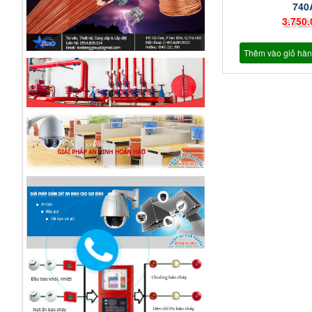
740
3.750.
Thêm vào giỏ hà