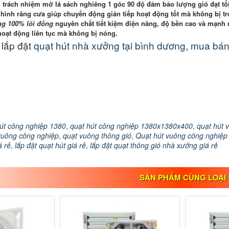
 trách nhiệm mở lá sách nghiêng 1 góc 90 độ đảm bảo lượng gió đạt tối
hình răng cưa giúp chuyển động gián tiếp hoạt động tốt mà không bị t
ng 100% lõi đồng
nguyên chất tiết kiệm điện năng, độ bền cao và mạnh 
oạt động liên tục mà không bị nóng.
 lắp đặt
quạt hút nhà xưởng tại bình dương, mua bá
hút công nghiệp 1380
,
quạt hút công nghiệp 1380x1380x400
,
quạt hút 
vuông công nghiệp
,
quạt vuông thông gió
,
Quạt hút vuông công nghiệ
á rẻ
,
lắp đặt quạt hút giá rẻ
,
lắp đặt quạt thông gió nhà xưởng giá rẻ
SẢN PHẨM CÙNG LOẠI