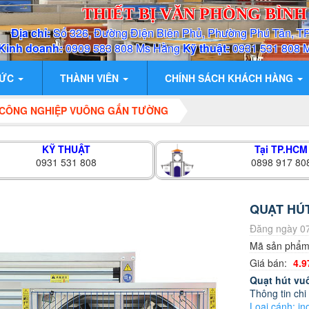
THIẾT BỊ VĂN PHÒNG BÌN
Địa chỉ:
Số 326, Đường Điện Biên Phủ, Phường Phú Tân, T
Kinh doanh:
0909 583 808 Ms Hằng
Kỹ thuật:
0931 531 808 
TỨC
THÀNH VIÊN
CHÍNH SÁCH KHÁCH HÀNG
 CÔNG NGHIỆP VUÔNG GẮN TƯỜNG
KỸ THUẬT
Tại TP.HCM
0931 531 808
0898 917 80
QUẠT HÚ
Đăng ngày 07
Mã sản phẩ
Giá bán:
4.9
Quạt hút v
Thông tin chi 
Loại cánh: in