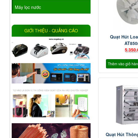
Máy lọc nước
GIỚI THIỆU - QUẢNG CÁO
Quạt Hút Loa
AT85
5.350.
Thêm vào giỏ hà
Quạt Hút Thôn