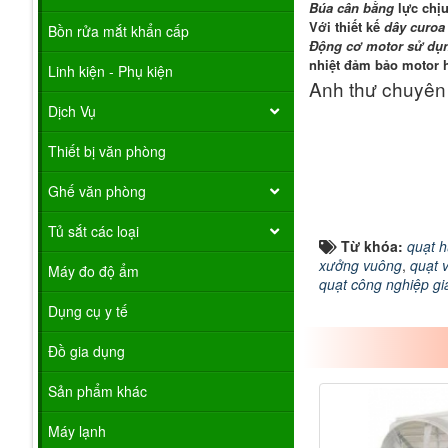
Búa cân bằng
lực chịu
Với thiết kế
dây curoa
Bồn rửa mắt khẩn cấp
Động cơ motor sử dụ
nhiệt đảm bảo motor h
Linh kiện - Phụ kiện
Anh thư chuyên
Dịch Vụ
Thiết bị văn phòng
Ghế văn phòng
Tủ sắt các loại
Từ khóa:
quạt 
xưởng vuông
,
quạt 
Máy đo độ ẩm
quạt công nghiệp gi
Dụng cụ y tế
Đồ gia dụng
Sản phẩm khác
Máy lạnh