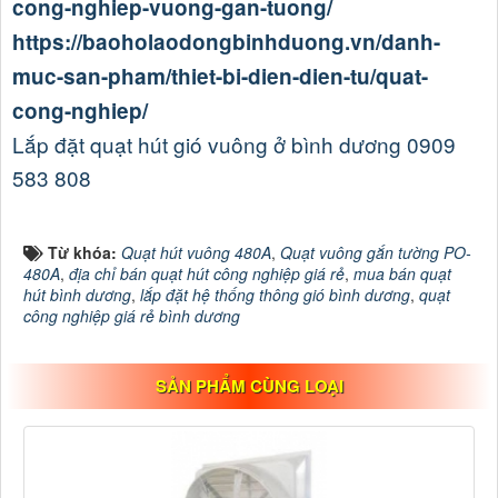
cong-nghiep-vuong-gan-tuong/
https://baoholaodongbinhduong.vn/danh-
muc-san-pham/thiet-bi-dien-dien-tu/quat-
cong-nghiep/
Lắp đặt quạt hút gió vuông ở bình dương 0909
583 808
Từ khóa:
Quạt hút vuông 480A
,
Quạt vuông gắn tường PO-
480A
,
địa chỉ bán quạt hút công nghiệp giá rẻ
,
mua bán quạt
hút bình dương
,
lắp đặt hệ thống thông gió bình dương
,
quạt
công nghiệp giá rẻ bình dương
SẢN PHẨM CÙNG LOẠI