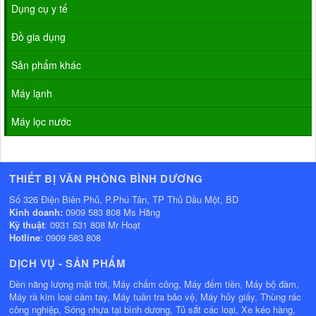
Dụng cụ y tế
Đồ gia dụng
Sản phẩm khác
Máy lạnh
Máy lọc nước
THIẾT BỊ VĂN PHÒNG BÌNH DƯƠNG
Số 326 Điện Biên Phủ, P.Phú Tân, TP Thủ Dầu Một, BD
Kinh doanh:
0909 583 808 Ms Hằng
Kỹ thuật
: 0931 531 808 Mr Hoạt
Hotline
: 0909 583 808
DỊCH VỤ - SẢN PHẨM
Đèn năng lượng mặt trời, Máy chấm công, Máy đếm tiền, Máy bộ đàm,
Máy rà kim loại cầm tay, Máy tuần tra bảo vệ, Máy hủy giấy, Thùng rác
công nghiệp, Sóng nhựa tại bình dương, Tủ sắt các loại, Xe kéo hàng,