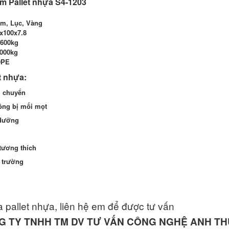
m Pallet nhựa S4-1203
am, Lục, Vàng
x100x7.8
 600kg
3000kg
DPE
t nhựa:
i chuyển
ông bị mối mọt
 dưỡng
tương thích
i trường
 pallet nhựa, liên hệ em để được tư vấn
G TY TNHH TM DV TƯ VẤN CÔNG NGHỆ ANH T