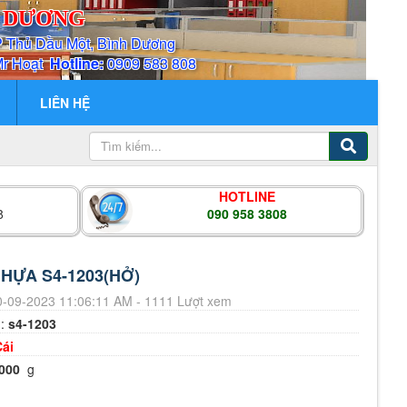
H DƯƠNG
P Thủ Dầu Một, Bình Dương
Mr Hoạt
Hotline:
0909 583 808
LIÊN HỆ
HOTLINE
8
090 958 3808
HỰA S4-1203(HỞ)
-09-2023 11:06:11 AM - 1111 Lượt xem
m:
s4-1203
Cái
000
g