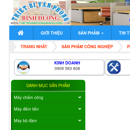
GIỚI THIỆU
SẢN PHẨM
TIN 
TRANG NHẤT
SẢN PHẨM CÔNG NGHIỆP
P
KINH DOANH
0909 583 808
DANH MỤC SẢN PHẨM
Máy chấm công
Máy đếm tiền
Máy bộ đàm