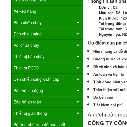
Thông tin sản phẩ
Đơn vị: Cái
Xe kéo hàng
Màu sắc: Đỏ, L
Kích thước: 120
Bình chữa cháy
Tải trọng động:
Tải trọng tĩnh: 
Đèn chiếu sáng
Nguyên liệu: H
Ưu điểm của palle
Vòi chữa cháy
Nhẹ nhàng và dễ d
Thiết bị báo cháy
Chống nước và kh
Dễ vệ sinh và bảo
Thiết bị PCCC
An toàn và tiện lợi
Đèn chiếu sáng khẩn cấp
Tính đồng nhất và 
Thân thiện với mô
Bảo hộ lao động
Độ bền cao
Bảo hộ an toàn
Tiết kiệm chi phí
Anh/chị cần mua
Thiết bị giao thông
CÔNG TY CÔN
Bộ ứng phó tràn đổ hóa chất