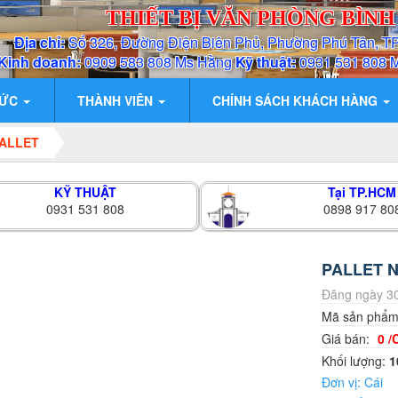
THIẾT BỊ VĂN PHÒNG BÌN
Địa chỉ:
Số 326, Đường Điện Biên Phủ, Phường Phú Tân, T
Kinh doanh:
0909 583 808 Ms Hằng
Kỹ thuật:
0931 531 808 
TỨC
THÀNH VIÊN
CHÍNH SÁCH KHÁCH HÀNG
ALLET
KỸ THUẬT
Tại TP.HCM
0931 531 808
0898 917 80
PALLET N
Đăng ngày 30
Mã sản phẩ
Giá bán:
0 /
Khối lượng:
1
Đơn vị: Cái