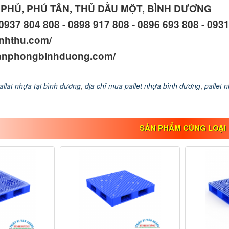
N PHỦ, PHÚ TÂN, THỦ DẦU MỘT, BÌNH DƯƠNG
0937 804 808 - 0898 917 808 - 0896 693 808 - 093
anhthu.com/
ivanphongbinhduong.com/
llat nhựa tại bình dương
,
địa chỉ mua pallet nhựa bình dương
,
pallet 
SẢN PHẨM CÙNG LOẠI