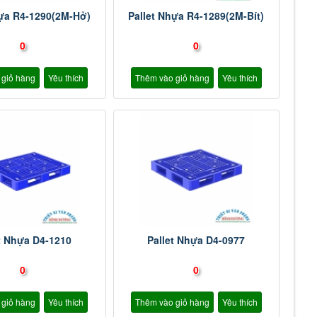
hựa R4-1290(2M-Hở)
Pallet Nhựa R4-1289(2M-Bít)
0
0
 giỏ hàng
Yêu thích
Thêm vào giỏ hàng
Yêu thích
t Nhựa D4-1210
Pallet Nhựa D4-0977
0
0
 giỏ hàng
Yêu thích
Thêm vào giỏ hàng
Yêu thích