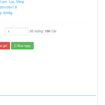
 Lam, Lục, Vàng
120x100x7.8
ng: 600kg
h: 3000kg
 HDPE
Số lượng:
100
Cái
o giỏ
Mua ngay