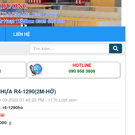
H DƯƠNG
P Thủ Dầu Một, Bình Dương
Mr Hoạt
Hotline:
0909 583 808
LIÊN HỆ
HOTLINE
8
090 958 3808
HỰA R4-1290(2M-HỞ)
-09-2023 01:40:22 PM - 1170 Lượt xem
m:
r4-1290ho
Cái
000
g