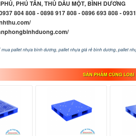
N PHỦ, PHÚ TÂN, THỦ DẦU MỘT, BÌNH DƯƠNG
0937 804 808 - 0898 917 808 - 0896 693 808 - 093
anhthu.com/
ivanphongbinhduong.com/
ỉ mua pallet nhựa bình dương
,
pallet nhựa giá rẻ bình dương
,
pallet nh
SẢN PHẨM CÙNG LOẠI