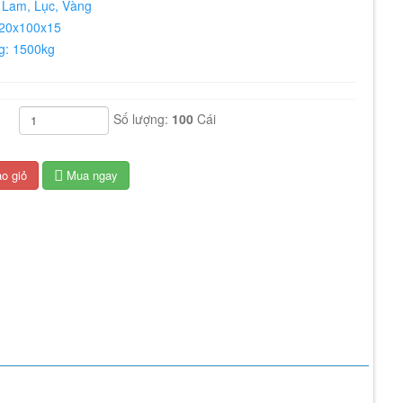
 Lam, Lục, Vàng
120x100x15
ng: 1500kg
h: 5000kg
 HDPE
Số lượng:
100
Cái
o giỏ
Mua ngay