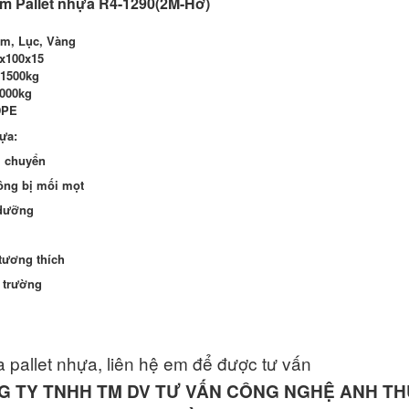
ẩm Pallet nhựa R4-1290(2M-Hở)
am, Lục, Vàng
0x100x15
 1500kg
5000kg
DPE
ựa:
i chuyển
ông bị mối mọt
 dưỡng
tương thích
i trường
 pallet nhựa, liên hệ em để được tư vấn
G TY TNHH TM DV TƯ VẤN CÔNG NGHỆ ANH T