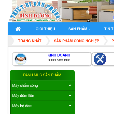
GIỚI THIỆU
SẢN PHẨM
TIN 
TRANG NHẤT
SẢN PHẨM CÔNG NGHIỆP
P
KINH DOANH
0909 583 808
DANH MỤC SẢN PHẨM
Máy chấm công
Máy đếm tiền
Máy bộ đàm