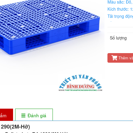
Màu sắc: Đỏ,
Kích thước: 
Tải trọng độ
Tải trọng tĩn
Nguyên liệu:
Số lượng
Thêm và
phẩm
Đánh giá
290(2M-Hở)