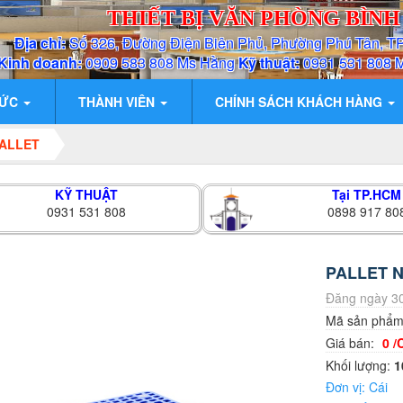
THIẾT BỊ VĂN PHÒNG BÌN
Địa chỉ:
Số 326, Đường Điện Biên Phủ, Phường Phú Tân, T
Kinh doanh:
0909 583 808 Ms Hằng
Kỹ thuật:
0931 531 808 
TỨC
THÀNH VIÊN
CHÍNH SÁCH KHÁCH HÀNG
ALLET
KỸ THUẬT
Tại TP.HCM
0931 531 808
0898 917 80
PALLET N
Đăng ngày 30
Mã sản phẩ
Giá bán:
0 /
Khối lượng:
1
Đơn vị: Cái