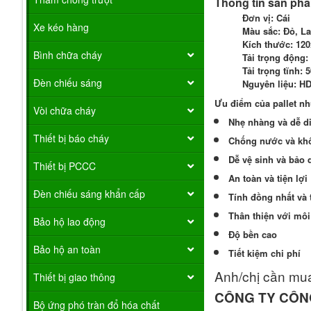
Thông tin sản ph
Đơn vị: Cái
Xe kéo hàng
Màu sắc: Đỏ, L
Kích thước: 12
Bình chữa cháy
Tải trọng động:
Tải trọng tĩnh: 
Đèn chiếu sáng
Nguyên liệu: H
Ưu điểm của pallet nh
Vòi chữa cháy
Nhẹ nhàng và dễ d
Thiết bị báo cháy
Chống nước và kh
Dễ vệ sinh và bảo
Thiết bị PCCC
An toàn và tiện lợi
Đèn chiếu sáng khẩn cấp
Tính đồng nhất và 
Thân thiện với mô
Bảo hộ lao động
Độ bền cao
Bảo hộ an toàn
Tiết kiệm chi phí
Anh/chị cần mua
Thiết bị giao thông
CÔNG TY CÔN
Bộ ứng phó tràn đổ hóa chất