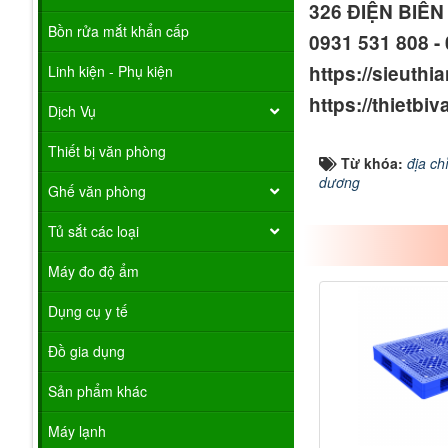
326 ĐIỆN BIÊ
Bồn rửa mắt khẩn cấp
0931 531 808 - 
https://sieuthi
Linh kiện - Phụ kiện
https://thietb
Dịch Vụ
Thiết bị văn phòng
Từ khóa:
địa ch
dương
Ghế văn phòng
Tủ sắt các loại
Máy đo độ ẩm
Dụng cụ y tế
Đồ gia dụng
Sản phẩm khác
Máy lạnh