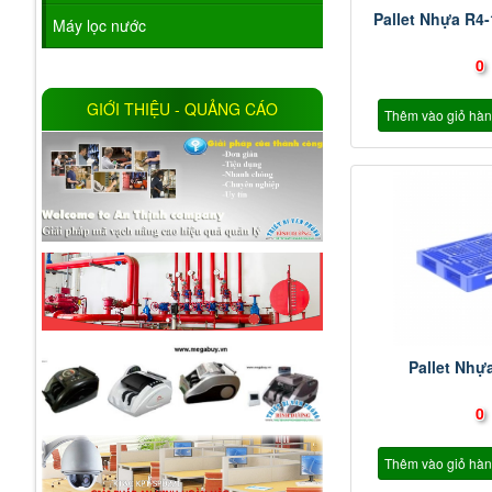
Pallet Nhựa R4
Máy lọc nước
0
GIỚI THIỆU - QUẢNG CÁO
Thêm vào giỏ hà
Pallet Nhự
0
Thêm vào giỏ hà