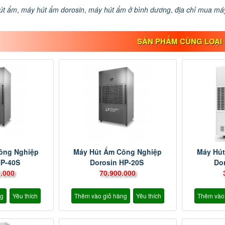
út ẩm
,
máy hút ẩm dorosin
,
máy hút ẩm ở bình dương
,
địa chỉ mua má
SẢN PHẨM CÙNG LOẠI
ông Nghiệp
Máy Hút Ẩm Công Nghiệp
Máy Hút
HP-40S
Dorosin HP-20S
Do
.000
70.900.000
ng
Yêu thích
Thêm vào giỏ hàng
Yêu thích
Thêm vào