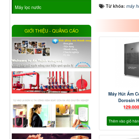
Từ khóa:
máy h
Máy lọc nước
GIỚI THIỆU - QUẢNG CÁO
Máy Hút Ẩm C
Dorosin 
129.000
Thêm vào giỏ hà