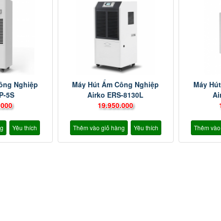
ông Nghiệp
Máy Hút Ẩm Công Nghiệp
Máy Hút
DP-5S
Airko ERS-8130L
Ai
.000
19.950.000
ng
Yêu thích
Thêm vào giỏ hàng
Yêu thích
Thêm vào