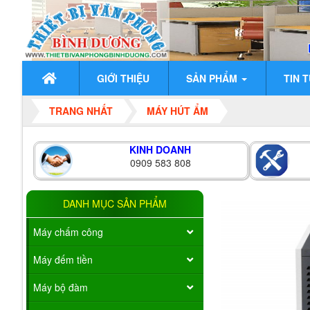
GIỚI THIỆU
SẢN PHẨM
TIN 
TRANG NHẤT
MÁY HÚT ẨM
KINH DOANH
0909 583 808
DANH MỤC SẢN PHẨM
Máy chấm công
Máy đếm tiền
Máy bộ đàm