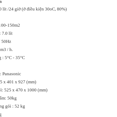
m
 lít /24 giờ (ở điều kiện 30oC, 80%)
: 100-150m2
7.0 lít
/ 50Hz
m3 / h.
g : 5°C - 35°C
: Panasonic
55 x 401 x 927 (mm)
bì: 525 x 470 x 1000 (mm)
hẩm: 50kg
ng gói : 52 kg
g