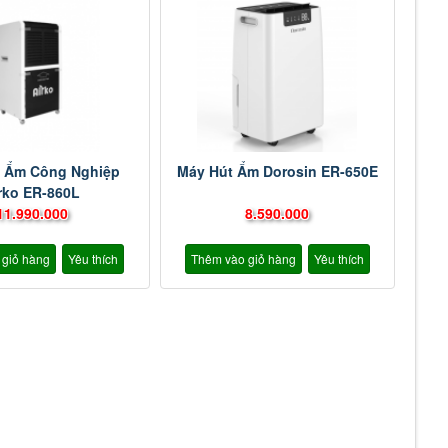
 Ẩm Công Nghiệp
Máy Hút Ẩm Dorosin ER-650E
rko ER-860L
11.990.000
8.590.000
 giỏ hàng
Yêu thích
Thêm vào giỏ hàng
Yêu thích