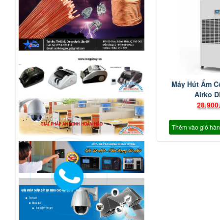
Máy Hút Ẩm C
Airko 
28.900
Thêm vào giỏ hà