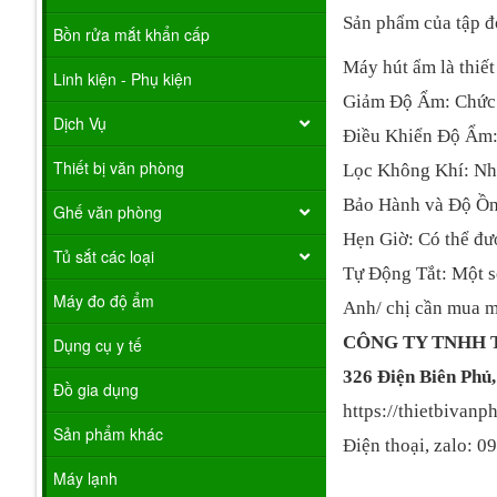
Sản phẩm của tập 
Bồn rửa mắt khẩn cấp
Máy hút ẩm là thiế
Linh kiện - Phụ kiện
Giảm Độ Ẩm: Chức n
Dịch Vụ
Điều Khiển Độ Ẩm: 
Thiết bị văn phòng
Lọc Không Khí: Nhiề
Bảo Hành và Độ Ồn:
Ghế văn phòng
Hẹn Giờ: Có thể đượ
Tủ sắt các loại
Tự Động Tắt: Một s
Máy đo độ ẩm
Anh/ chị cần mua má
CÔNG TY TNHH 
Dụng cụ y tế
326 Điện Biên Phủ
Đồ gia dụng
https://thietbiva
Sản phẩm khác
Điện thoại, zalo: 
Máy lạnh