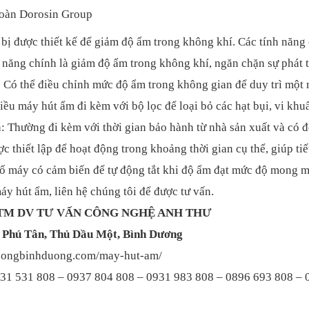
đoàn Dorosin Group
t bị được thiết kế để giảm độ ẩm trong không khí. Các tính năn
ăng chính là giảm độ ẩm trong không khí, ngăn chặn sự phát tr
Có thể điều chỉnh mức độ ẩm trong không gian để duy trì một 
u máy hút ẩm đi kèm với bộ lọc để loại bỏ các hạt bụi, vi khuẩ
 Thường đi kèm với thời gian bảo hành từ nhà sản xuất và có đ
c thiết lập để hoạt động trong khoảng thời gian cụ thể, giúp ti
ố máy có cảm biến để tự động tắt khi độ ẩm đạt mức độ mong m
y hút ẩm, liên hệ chúng tôi để được tư vấn.
TM DV TƯ VẤN CÔNG NGHỆ ANH THƯ
, Phú Tân, Thủ Dầu Một, Bình Dương
nphongbinhduong.com/may-hut-am/
0931 531 808 – 0937 804 808 – 0931 983 808 – 0896 693 808 –