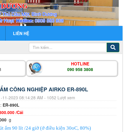
H DƯƠNG
P Thủ Dầu Một, Bình Dương
Mr Hoạt
Hotline:
0909 583 808
LIÊN HỆ
HOTLINE
8
090 958 3808
ẨM CÔNG NGHIỆP AIRKO ER-890L
-11-2023 08:14:28 AM - 1052 Lượt xem
m:
ER-890L
800.000 /Cái
000
g
út ẩm 90 lít /24 giờ (ở điều kiện 30oC, 80%)