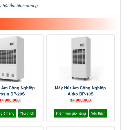
y hút ẩm bình dương
 Ẩm Công Nghiệp
Máy Hút Ẩm Công Nghiệp
rosin DP-20S
Airko DP-10S
37.900.000
37.900.000
 giỏ hàng
Yêu thích
Thêm vào giỏ hàng
Yêu thích