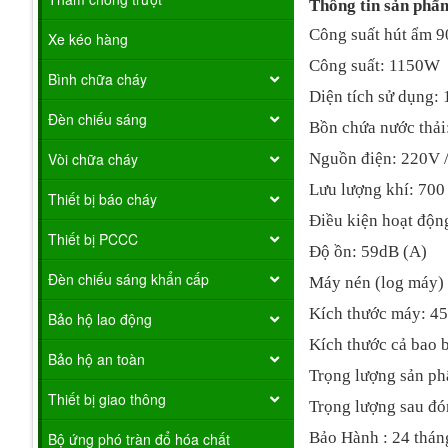
Thông tin sản phẩ
Công suất hút ẩm 90
Xe kéo hàng
Công suất: 1150W
Bình chữa cháy
Diện tích sử dụng
Đèn chiếu sáng
Bồn chứa nước thải: 
Nguồn điện: 220V 
Vòi chữa cháy
Lưu lượng khí: 700 
Thiết bị báo cháy
Điều kiện hoạt độn
Thiết bị PCCC
Độ ồn: 59dB (A)
Đèn chiếu sáng khẩn cấp
Máy nén (log máy) 
Kích thước máy: 4
Bảo hộ lao động
Kích thước cả bao 
Bảo hộ an toàn
Trọng lượng sản p
Thiết bị giao thông
Trọng lượng sau đó
Bảo Hành : 24 thán
Bộ ứng phó tràn đổ hóa chất