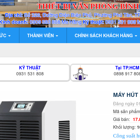
THIẾT BỊ VĂN PHÒNG BÌN
Địa chỉ:
Số 326, Đường Điện Biên Phủ, Phường Phú Tân, T
Kinh doanh:
0909 583 808 Ms Hằng
Kỹ thuật:
0931 531 808 
TỨC
THÀNH VIÊN
CHÍNH SÁCH KHÁCH HÀNG
KỸ THUẬT
Tại TP.HCM
0931 531 808
0898 917 80
MÁY HÚT 
Đăng ngày 01
Mã sản phẩ
Giá bán:
17.
Khối lượng:
1
Công suất h