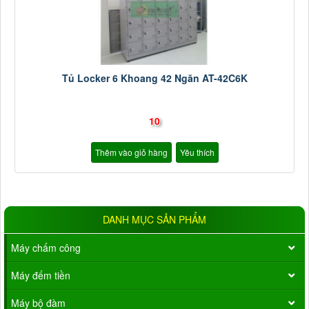
Tủ Locker 6 Khoang 42 Ngăn AT-42C6K
10
Thêm vào giỏ hàng
Yêu thích
DANH MỤC SẢN PHẨM
Máy chấm công
Máy đếm tiền
Máy bộ đàm