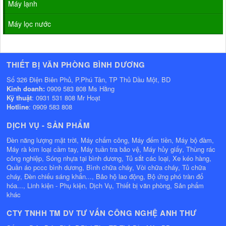
Máy lạnh
Máy lọc nước
THIẾT BỊ VĂN PHÒNG BÌNH DƯƠNG
Số 326 Điện Biên Phủ, P.Phú Tân, TP Thủ Dầu Một, BD
Kinh doanh:
0909 583 808 Ms Hằng
Kỹ thuật
: 0931 531 808 Mr Hoạt
Hotline
: 0909 583 808
DỊCH VỤ - SẢN PHẨM
Đèn năng lượng mặt trời, Máy chấm công, Máy đếm tiền, Máy bộ đàm,
Máy rà kim loại cầm tay, Máy tuần tra bảo vệ, Máy hủy giấy, Thùng rác
công nghiệp, Sóng nhựa tại bình dương, Tủ sắt các loại, Xe kéo hàng,
Quần áo pccc bình dương, Bình chữa cháy, Vòi chữa cháy, Tủ chữa
cháy, Đèn chiếu sáng khẩn..., Bảo hộ lao động, Bộ ứng phó tràn đổ
hóa..., Linh kiện - Phụ kiện, Dịch Vụ, Thiết bị văn phòng, Sản phẩm
khác
CTY TNHH TM DV TƯ VẤN CÔNG NGHỆ ANH THƯ