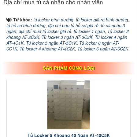
Địa chỉ mua tủ cá nhân cho nhân viên
Từ khóa:
tủ locker bình dương
,
tủ locker giá rẻ bình dương
,
tủ hồ sơ bình dương
,
địa chỉ bán tủ hồ sơ giá rẻ
,
tủ cá nhân 3
ngăn
,
địa chỉ mua tủ locker giá rẻ
,
tủ locker 1 ngăn
,
Tủ locker 2
khoang AT-2C2K
,
Tủ locker 3 ngăn AT-3C3K
,
Tủ locker 4 ngăn
AT-4C1K
,
Tủ locker 5 ngăn AT-5C1K
,
Tủ locker 6 ngăn AT-
6C1K
,
Tủ locker 4 khoang AT-4C2K
,
Tủ locker 6 ngăn AT-6C2K
SẢN PHẨM CÙNG LOẠI
Tủ Locker 5 Khoang 40 Ngăn AT-40C5K