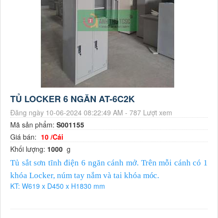
TỦ LOCKER 6 NGĂN AT-6C2K
Đăng ngày 10-06-2024 08:22:49 AM - 787 Lượt xem
Mã sản phẩm:
S001155
Giá bán:
10 /Cái
Khối lượng:
1000
g
Tủ sắt sơn tĩnh điện 6 ngăn cánh mở. Trên mỗi cánh có 1
khóa Locker, núm tay nắm và tai khóa
móc.
KT: W619 x D450 x H1830 mm