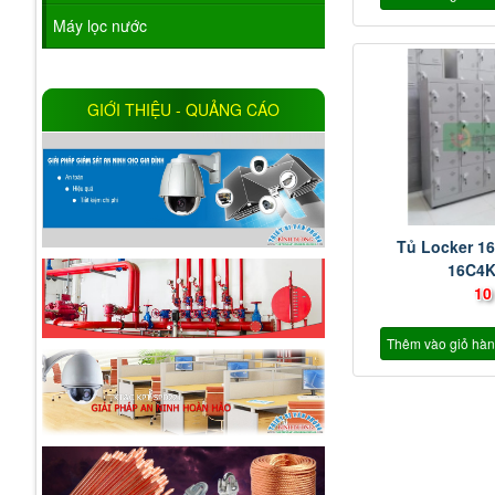
Máy lọc nước
GIỚI THIỆU - QUẢNG CÁO
Tủ Locker 1
16C4
10
Thêm vào giỏ hà