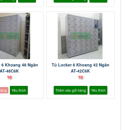
r 6 Khoang 48 Ngăn
Tủ Locker 6 Khoang 42 Ngăn
AT-48C6K
AT-42C6K
10
10
hàng
Yêu thích
Thêm vào giỏ hàng
Yêu thích