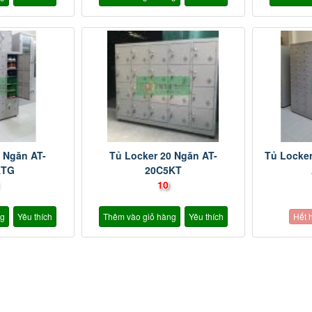
6 Ngăn AT-
Tủ Locker 20 Ngăn AT-
Tủ Locke
KTG
20C5KT
10
ng
Yêu thích
Thêm vào giỏ hàng
Yêu thích
Hết 