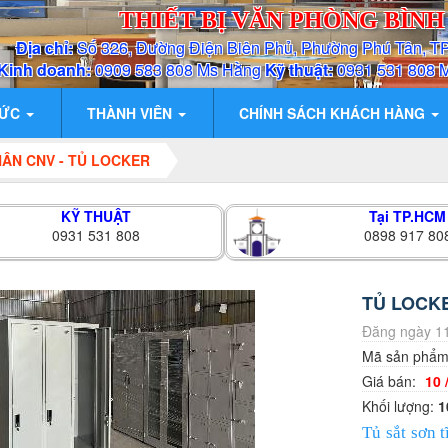
THIẾT BỊ VĂN PHÒNG BÌN
Địa chỉ:
Số 326, Đường Điện Biên Phủ, Phường Phú Tân, T
Kinh doanh:
0909 583 808 Ms Hằng
Kỹ thuật:
0931 531 808 
TỨC
THÀNH VIÊN
CHÍNH SÁCH KHÁCH HÀNG
HÂN CNV - TỦ LOCKER
KỸ THUẬT
Tại TP.HCM
0931 531 808
0898 917 80
TỦ LOCK
Đăng ngày 11
Mã sản phẩ
Giá bán:
10 
Khối lượng:
1
Tủ sắt sơn 