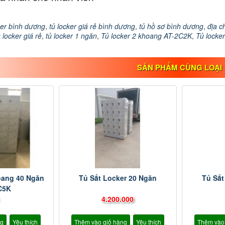
ker bình dương
,
tủ locker giá rẻ bình dương
,
tủ hồ sơ bình dương
,
địa c
 locker giá rẻ
,
tủ locker 1 ngăn
,
Tủ locker 2 khoang AT-2C2K
,
Tủ locke
SẢN PHẨM CÙNG LOẠI
oang 40 Ngăn
Tủ Sắt Locker 20 Ngăn
Tủ Sắt
C5K
4.200.000
ng
Yêu thích
Thêm vào giỏ hàng
Yêu thích
Thêm vào