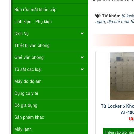
Bồn rửa mắt khẩn cấp
Từ khóa:
tủ loc
Linh kiện - Phụ kiện
ngăn
,
địa chỉ mua tủ
Dịch Vụ
Thiết bị văn phòng
Ghế văn phòng
Tủ sắt các loại
Máy đo độ ẩm
Dụng cụ y tế
Đồ gia dụng
Tủ Locker 5 Kh
AT-40
Sản phẩm khác
10
Máy lạnh
Thêm vào giỏ hà