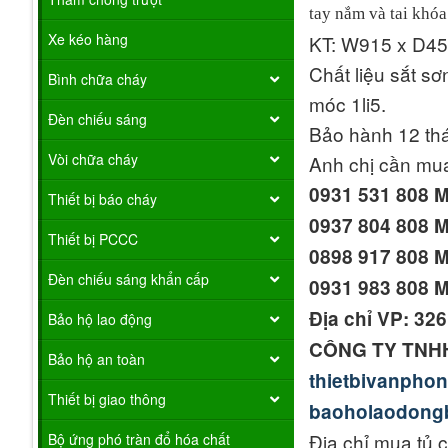
tay nắm và tai khó
Xe kéo hàng
KT: W915 x D4
Chất liệu sắt s
Bình chữa cháy
móc 1li5.
Đèn chiếu sáng
Bảo hành 12 th
Vòi chữa cháy
Anh chị cần mua
0931 531 808 
Thiết bị báo cháy
0937 804 808 
Thiết bị PCCC
0898 917 808 
Đèn chiếu sáng khẩn cấp
0931 983 808 
Địa chỉ VP: 32
Bảo hộ lao động
CÔNG TY TNH
Bảo hộ an toàn
thietbivanpho
Thiết bị giao thông
baoholaodong
Địa chỉ mua tủ 
Bộ ứng phó tràn đổ hóa chất