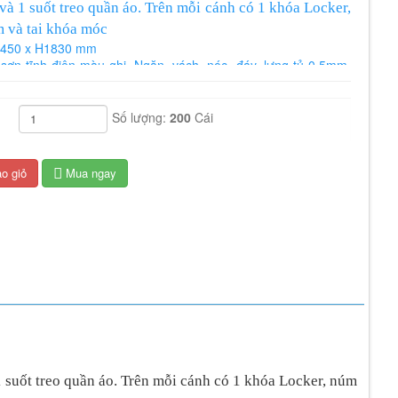
 và 1 suốt treo quần áo. Trên mỗi cánh có 1 khóa Locker,
 và tai khóa móc
 D450 x H1830 mm
 sơn tĩnh điện màu ghi. Ngăn, vách, nóc, đáy, lưng tủ 0,5mm,
g tủ, đố 0,7mm tai khóa móc 1li5.
tháng
Số lượng:
200
Cái
o giỏ
Mua ngay
1 suốt treo quần áo. Trên mỗi cánh có 1 khóa Locker, núm