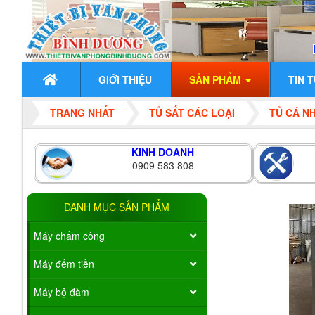
GIỚI THIỆU
SẢN PHẨM
TIN 
TRANG NHẤT
TỦ SẮT CÁC LOẠI
TỦ CÁ N
KINH DOANH
0909 583 808
DANH MỤC SẢN PHẨM
Máy chấm công
Máy đếm tiền
Máy bộ đàm