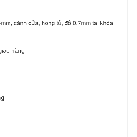
0,5mm, cánh cửa, hông tủ, đố 0,7mm tai khóa
 giao hàng
ng