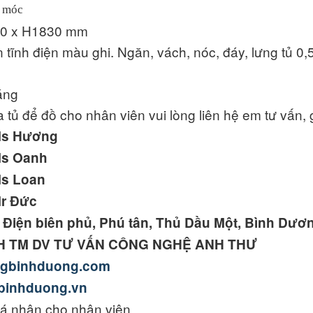
a móc
50 x H1830 mm
ơn tĩnh điện màu ghi. Ngăn, vách, nóc, đáy, lưng tủ 
áng
 tủ để đồ cho nhân viên vui lòng liên hệ em tư vấn,
Ms Hương
Ms Oanh
Ms Loan
Mr Đức
6 Điện biên phủ, Phú tân, Thủ Dầu Một, Bình Dươ
H TM DV TƯ VẤN CÔNG NGHỆ ANH THƯ
ngbinhduong.com
binhduong.vn
cá nhân cho nhân viên