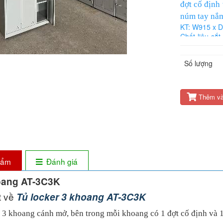
đợt cố định
núm tay nắm
KT: W915 x
Chất liệu sắt
cánh cửa, hôn
Bảo hành 12 
Số lượng
Thêm và
phẩm
Đánh giá
hoang AT-3C3K
ết về
Tủ locker 3 khoang AT-3C3K
n 3 khoang cánh mở, bên trong mỗi khoang có 1 đợt cố định và 