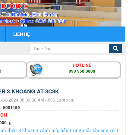
H DƯƠNG
P Thủ Dầu Một, Bình Dương
Mr Hoạt
Hotline:
0909 583 808
LIÊN HỆ
HOTLINE
8
090 958 3808
ER 3 KHOANG AT-3C3K
-06-2024 08:33:36 AM - 806 Lượt xem
m:
S001159
/Cái
000
g
tĩnh điện 3 khoang cánh mở, bên trong mỗi khoang có 1