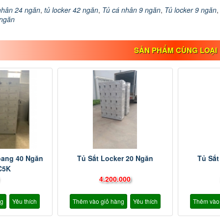
 nhân 24 ngăn
,
tủ locker 42 ngăn
,
Tủ cá nhân 9 ngăn
,
Tủ locker 9 ngăn
 ngăn
SẢN PHẨM CÙNG LOẠI
oang 40 Ngăn
Tủ Sắt Locker 20 Ngăn
Tủ Sắt
C5K
4.200.000
ng
Yêu thích
Thêm vào giỏ hàng
Yêu thích
Thêm vào