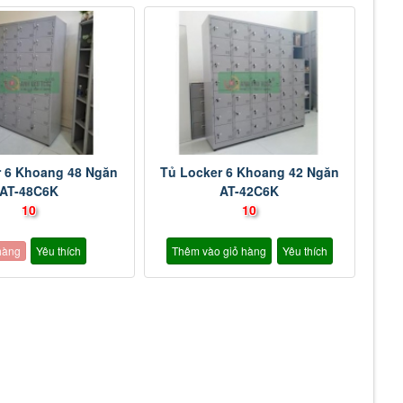
r 6 Khoang 48 Ngăn
Tủ Locker 6 Khoang 42 Ngăn
AT-48C6K
AT-42C6K
10
10
hàng
Yêu thích
Thêm vào giỏ hàng
Yêu thích