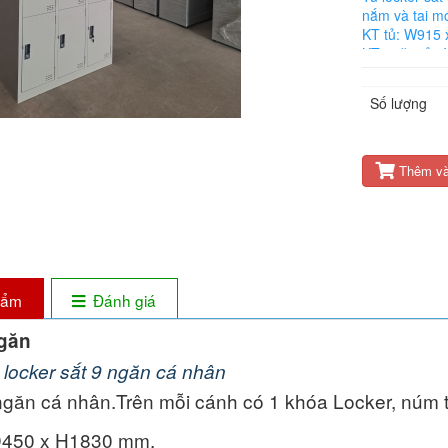
nắm và tai m
KT tủ: W915
KT ngăn tủ :
Số lượng
Thêm và
phẩm
Đánh giá
ngăn
 locker sắt 9 ngăn cá nhân
 ngăn cá nhân.Trên mỗi cánh có 1 khóa Locker, núm 
D450 x H1830 mm.