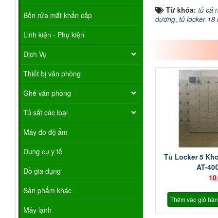
Từ khóa:
tủ cá
Bồn rửa mắt khẩn cấp
dương
,
tủ locker 18
Linh kiện - Phụ kiện
Dịch Vụ
Thiết bị văn phòng
Ghế văn phòng
Tủ sắt các loại
Máy đo độ ẩm
Dụng cụ y tế
Tủ Locker 5 Kh
AT-40
Đồ gia dụng
10
Sản phẩm khác
Thêm vào giỏ hà
Máy lạnh