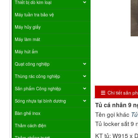
Thiết bị dò kim loại
Máy tuần tra bảo vệ
Máy hủy giấy
Máy làm mát
Máy hút ẩm
Quạt công nghiệp
Thùng rác công nghiệp
Sản phẩm Công nghiệp
Chi tiết sản 
Sóng nhựa tại bình dương
Tủ cá nhân 9 
Bàn ghế inox
Tên gọi khác
Tủ
Tủ locker sắt 9
Thảm cách điện
KT tủ: W915 x 
Thảm chống trượt