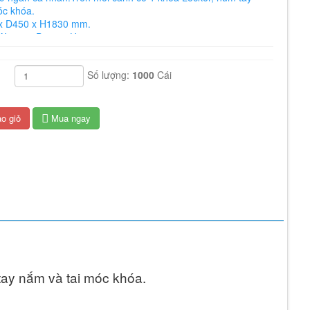
óc khóa.
 x D450 x H1830 mm.
 W 300 x D450 x H563 mm
Số lượng:
1000
Cái
o giỏ
Mua ngay
tay nắm và tai móc khóa.