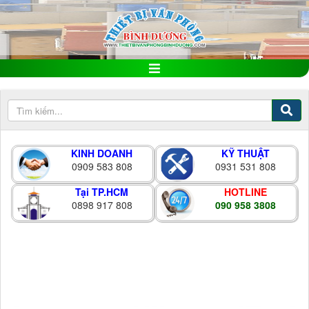
KINH DOANH
KỸ THUẬT
0909 583 808
0931 531 808
Tại TP.HCM
HOTLINE
0898 917 808
090 958 3808