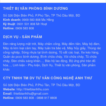
THIẾT BỊ VĂN PHÒNG BÌNH DƯƠNG
Số 326 Điện Biên Phủ, P.Phú Tân, TP Thủ Dầu Một, BD
Kinh doanh:
0909 583 808 Ms Hằng
Kỹ thuật
: 0931 531 808 Mr Hoạt
Hotline
: 0909 583 808
DỊCH VỤ - SẢN PHẨM
Đèn năng lượng mặt trời, Máy chấm công, Máy đếm tiền, Máy bộ đàm,
Máy rà kim loại cầm tay, Máy tuần tra bảo vệ, Máy hủy giấy, Thùng rác
công nghiệp, Sóng nhựa tại bình dương, Tủ sắt các loại, Xe kéo hàng,
Quần áo pccc bình dương, Bình chữa cháy, Vòi chữa cháy, Tủ chữa
cháy, Đèn chiếu sáng khẩn..., Bảo hộ lao động, Bộ ứng phó tràn đổ
hóa..., Linh kiện - Phụ kiện, Dịch Vụ, Thiết bị văn phòng, Sản phẩm
khác
CTY TNHH TM DV TƯ VẤN CÔNG NGHỆ ANH THƯ
Số 326 Điện Biên Phủ, P.Phú Tân, TP Thủ Dầu Một, BD
Website
: http://thietbianhthu.com
Email
: thietbianhthu@gmail.com
Hotline
: 0909 583 808 - 0898 917 8808