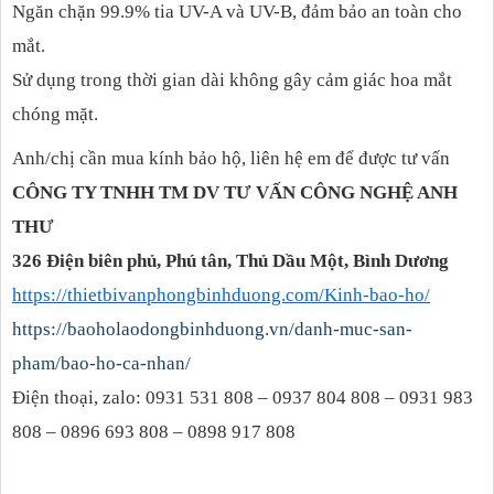
Ngăn chặn 99.9% tia UV-A và UV-B, đảm bảo an toàn cho
mắt.
Sử dụng trong thời gian dài không gây cảm giác hoa mắt
chóng mặt.
Anh/chị cần mua kính bảo hộ, liên hệ em để được tư vấn
CÔNG TY TNHH TM DV TƯ VẤN CÔNG NGHỆ ANH
THƯ
326 Điện biên phủ, Phú tân, Thủ Dầu Một, Bình Dương
https://thietbivanphongbinhduong.com/Kinh-bao-ho/
https://baoholaodongbinhduong.vn/danh-muc-san-
pham/bao-ho-ca-nhan/
Điện thoại, zalo: 0931 531 808 – 0937 804 808 – 0931 983
808 – 0896 693 808 – 0898 917 808