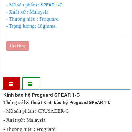
SPEAR 1-C
- Mã sản phẩm :
- Xuất xứ : Malaysia
- Thương hiệu : Proguard
- Trọng lượng; 28grams,
- Mắt kính : Được làm từ chất liệu Plycarbonate, tráng
bạc
Hết hàng
- Đầu gọng kính : Được làm bằng cao su mềm mại.
- Màu: Trong
- Tiêu chuẩn : Châu Âu CE EN 166 và Tiêu chuẩn Mỹ
ANSI Z87.1
Kính bảo hộ Proguard SPEAR 1-C
Kính bảo hộ Proguard SPEAR 1-C
Thông số kỹ thuật
- Mã sản phẩm : CRUSADER-C
- Xuất xứ : Malaysia
- Thương hiệu : Proguard