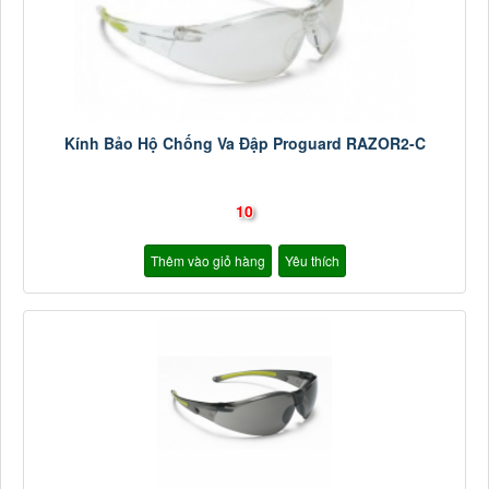
Kính Bảo Hộ Chống Va Đập Proguard RAZOR2-C
10
Thêm vào giỏ hàng
Yêu thích