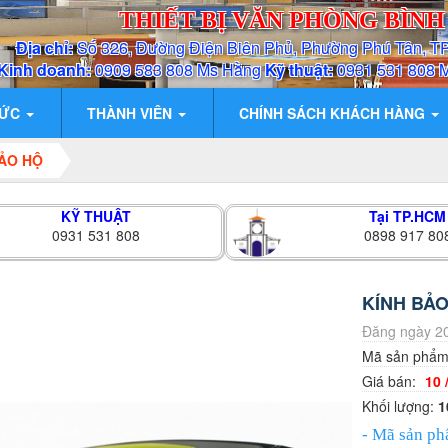
THIẾT BỊ VĂN PHÒNG BÌN
Địa chỉ:
Số 326, Đường Điện Biên Phủ, Phường Phú Tân, T
Kinh doanh:
0909 583 808 Ms Hằng
Kỹ thuật:
0931 531 808 
TỨC
THÀNH VIÊN
CHÍNH SÁCH KHÁCH HÀNG
BẢO HỘ
KỸ THUẬT
Tại TP.HCM
0931 531 808
0898 917 80
KÍNH BẢ
Đăng ngày 20
Mã sản phẩ
Giá bán:
10 
Khối lượng:
1
- Mã sản ph