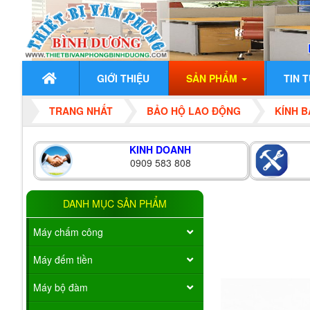
GIỚI THIỆU
SẢN PHẨM
TIN 
TRANG NHẤT
BẢO HỘ LAO ĐỘNG
KÍNH 
KINH DOANH
0909 583 808
DANH MỤC SẢN PHẨM
Máy chấm công
Máy đếm tiền
Máy bộ đàm