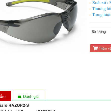
- Xuất xứ :
- Thương hiê
- Trọng lượ
- Mắt kính :
- Đầu gọng 
Số lượng
- Màu: Tron
- Tiêu chuẩ
Thêm và
phẩm
Đánh giá
guard RAZOR2-S