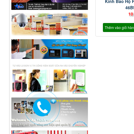
Kính Bảo Hộ
46B
10
Thêm vào giỏ hà