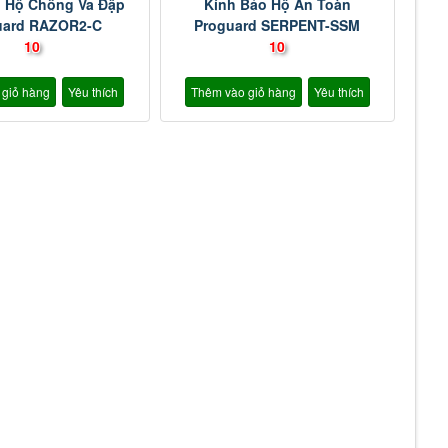
o Hộ Chống Va Đập
Kính Bảo Hộ An Toàn
uard RAZOR2-C
Proguard SERPENT-SSM
10
10
 giỏ hàng
Yêu thích
Thêm vào giỏ hàng
Yêu thích