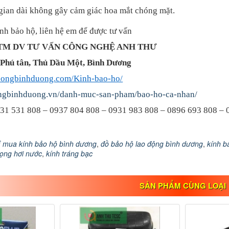
 gian dài không gây cảm giác hoa mắt chóng mặt.
nh bảo hộ, liên hệ em để được tư vấn
TM DV TƯ VẤN CÔNG NGHỆ ANH THƯ
, Phú tân, Thủ Dầu Một, Bình Dương
nphongbinhduong.com/Kinh-bao-ho/
ongbinhduong.vn/danh-muc-san-pham/bao-ho-ca-nhan/
0931 531 808 – 0937 804 808 – 0931 983 808 – 0896 693 808 –
ỉ mua kính bảo hộ bình dương
,
đồ bảo hộ lao động bình dương
,
kính b
ọng hơi nước
,
kính tráng bạc
SẢN PHẨM CÙNG LOẠI