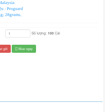
 Malaysia
̣u : Proguard
ng; 28grams,
 Được làm từ chất liệu Plycarbonate, tráng bạc
kính : Được làm bằng cao su mềm mại.
g
Số lượng:
100
Cái
n : Châu Âu CE EN 166 và Tiêu chuẩn Mỹ ANSI Z87.1
o giỏ
Mua ngay