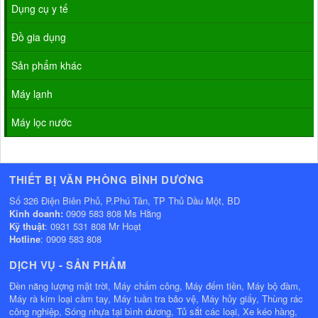
Dụng cụ y tế
Đồ gia dụng
Sản phẩm khác
Máy lạnh
Máy lọc nước
THIẾT BỊ VĂN PHÒNG BÌNH DƯƠNG
Số 326 Điện Biên Phủ, P.Phú Tân, TP Thủ Dầu Một, BD
Kinh doanh:
0909 583 808 Ms Hằng
Kỹ thuật
: 0931 531 808 Mr Hoạt
Hotline
: 0909 583 808
DỊCH VỤ - SẢN PHẨM
Đèn năng lượng mặt trời, Máy chấm công, Máy đếm tiền, Máy bộ đàm,
Máy rà kim loại cầm tay, Máy tuần tra bảo vệ, Máy hủy giấy, Thùng rác
công nghiệp, Sóng nhựa tại bình dương, Tủ sắt các loại, Xe kéo hàng,