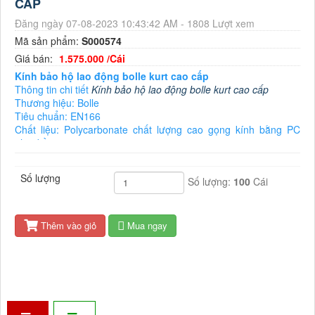
CẤP
Đăng ngày 07-08-2023 10:43:42 AM - 1808 Lượt xem
Mã sản phẩm:
S000574
Giá bán:
1.575.000 /Cái
Kính bảo hộ lao động bolle kurt cao cấp
Thông tin chi tiết
Kính bảo hộ lao động bolle kurt cao cấp
Thương hiệu: Bolle
Tiêu chuẩn: EN166
Chất liệu: Polycarbonate chất lượng cao gọng kính bằng PC
nhẹ, bền
Công dụng: Chống va đập, chống UV, UB, Chống bụi, chống ăn
mòn, chịu nhiệt
Số lượng
Số lượng:
100
Cái
Kính bảo hộ lao động bolle kurt có tầm nhìn rộng rãi, thoáng,
giảm chói mắt, chịu nhiệt tốt
Thiết kế dáng thể thao, hợp thời trang, hiện đại, thoải mái cho
người dùng
Thêm vào giỏ
Mua ngay
Tính năng: Tròng kính không độ đảm bảo dễ chịu mắt cho
người đeo trong thời gian dài
Khả năng chống các tia cực tím, UV, UB tốt
Màu sắc: Trắng
Khối lượng: 36g