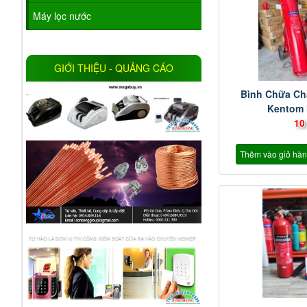
Máy lọc nước
GIỚI THIỆU - QUẢNG CÁO
Bình Chữa Ch
Kentom
10
Thêm vào giỏ hà