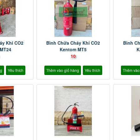
áy Khí CO2
Bình Chữa Cháy Khí CO2
Bình C
 MT24
Kentom MT5
K
10
ng
Yêu thích
Thêm vào giỏ hàng
Yêu thích
Thêm vào