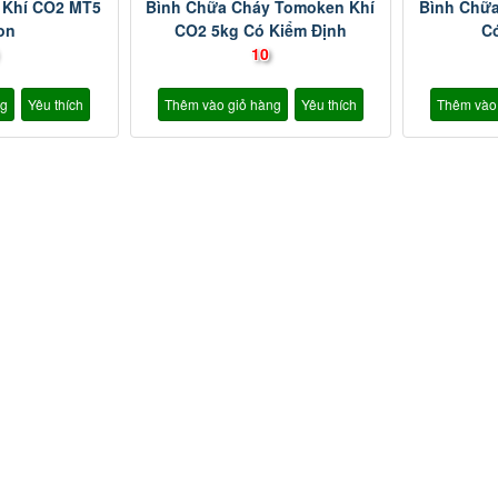
 Khí CO2 MT5
Bình Chữa Cháy Tomoken Khí
Bình Chữ
on
CO2 5kg Có Kiểm Định
C
10
ng
Yêu thích
Thêm vào giỏ hàng
Yêu thích
Thêm vào