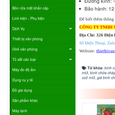
Đường kính:
Bảo hành: 12
Bồn rửa mắt khẩn cấp
Linh kiện - Phụ kiện
Để biết thêm thông 
CÔNG TY TNHH 
Dịch Vụ
Địa Chỉ: 326 Điện
Thiết bị văn phòng
Số Điện Thoại, Zal
Ghế văn phòng
Website:
thietbiv
Tủ sắt các loại
Từ khóa:
bình c
Máy đo độ ẩm
mt3
,
bình chữa cháy
co2 mt3
,
giá bình c
Dụng cụ y tế
Đồ gia dụng
Sản phẩm khác
Máy lạnh