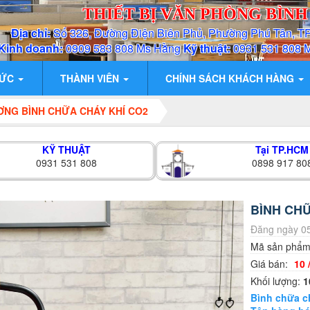
THIẾT BỊ VĂN PHÒNG BÌN
Địa chỉ:
Số 326, Đường Điện Biên Phủ, Phường Phú Tân, T
Kinh doanh:
0909 583 808 Ms Hằng
Kỹ thuật:
0931 531 808 
TỨC
THÀNH VIÊN
CHÍNH SÁCH KHÁCH HÀNG
ƠNG BÌNH CHỮA CHÁY KHÍ CO2
KỸ THUẬT
Tại TP.HCM
0931 531 808
0898 917 80
BÌNH CHỮ
Đăng ngày 05
Mã sản phẩ
Giá bán:
10 
Khối lượng:
1
Bình chữa c