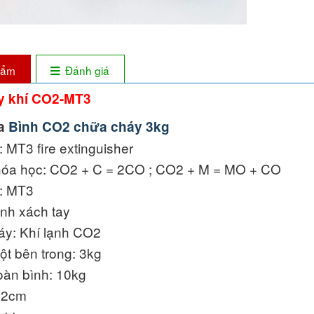
phẩm
Đánh giá
y khí CO2-MT3
óa
Bình CO2 chữa cháy 3kg
: MT3 fire extinguisher
óa học: CO2 + C = 2CO ­; CO2 + M = MO + CO
: MT3
ình xách tay
áy: Khí lạnh CO2
ột bên trong: 3kg
oàn bình: 10kg
52cm