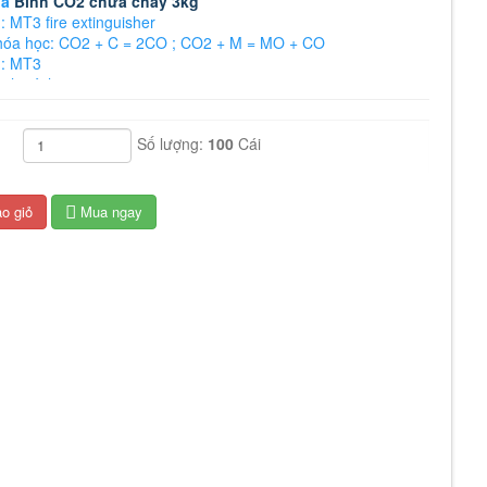
óa
Bình CO2 chữa cháy 3kg
: MT3 fire extinguisher
óa học: CO2 + C = 2CO ­; CO2 + M = MO + CO
: MT3
ình xách tay
áy: Khí lạnh CO2
ột bên trong: 3kg
Số lượng:
100
Cái
toàn bình: 10kg
~52cm
 ~11cm
 tháng
o giỏ
Mua ngay