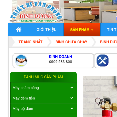
GIỚI THIỆU
SẢN PHẨM
TIN 
TRANG NHẤT
BÌNH CHỮA CHÁY
BÌNH DƯ
KINH DOANH
0909 583 808
DANH MỤC SẢN PHẨM
Máy chấm công
Máy đếm tiền
Máy bộ đàm