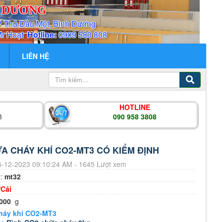
H DƯƠNG
P Thủ Dầu Một, Bình Dương
Mr Hoạt
Hotline:
0909 583 808
LIÊN HỆ
HOTLINE
8
090 958 3808
A CHÁY KHÍ CO2-MT3 CÓ KIỂM ĐỊNH
-12-2023 09:10:24 AM - 1645 Lượt xem
m:
mt32
/Cái
000
g
háy khí CO2-MT3