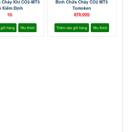
a Cháy Khí CO2-MT5
Bình Chữa Cháy CO2 MT5
ó Kiểm Định
Tomoken
10
875.000
 giỏ hàng
Yêu thích
Thêm vào giỏ hàng
Yêu thích