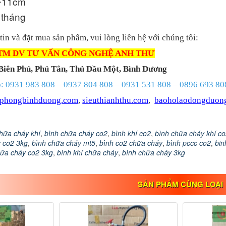
 ~11cm
 tháng
tin và đặt mua sản phẩm, vui lòng liên hệ với chúng tôi:
TM DV TƯ VẤN CÔNG NGHỆ ANH THƯ
 Biên Phủ, Phú Tân, Thủ Dầu Một, Bình Dương
o: 0931 983 808 – 0937 804 808 – 0931 531 808 – 0896 693 80
anphongbinhduong.com
,
sieuthianhthu.com
,
baoholaodongduon
hữa cháy khí
,
bình chữa cháy co2
,
bình khí co2
,
bình chữa cháy khí c
 co2 3kg
,
bình chữa cháy mt5
,
bình co2 chữa cháy
,
bình pccc co2
,
bin
hữa cháy co2 3kg
,
bình khí chữa cháy
,
bình chữa cháy 3kg
SẢN PHẨM CÙNG LOẠI