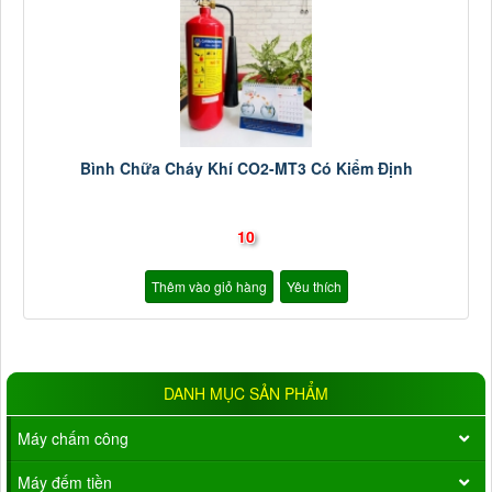
Bình Chữa Cháy Khí CO2-MT3 Có Kiểm Định
10
Thêm vào giỏ hàng
Yêu thích
DANH MỤC SẢN PHẨM
Máy chấm công
Máy đếm tiền