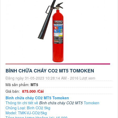
BÌNH CHỮA CHÁY CO2 MT5 TOMOKEN
Đăng ngày 31-05-2023 10:28:14 AM - 2016 Lượt xem
Mã sản phẩm:
MT5
Giá bán:
875.000 /Cái
Bình chữa cháy CO2 MT5 Tomoken
Thông tin chi tiết về
Bình chữa cháy CO2 MT5
Tomoken
Chủng Loại: Bình CO2 5kg
Model: TMK-VJ-CO2/5kg
Tổng trọng lượng khoảng (g): 16.000