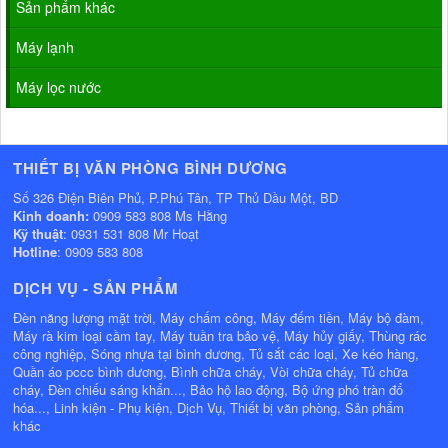
Sản phẩm khác
Máy lạnh
Máy lọc nước
THIẾT BỊ VĂN PHÒNG BÌNH DƯƠNG
Số 326 Điện Biên Phủ, P.Phú Tân, TP Thủ Dầu Một, BD
Kinh doanh:
0909 583 808 Ms Hằng
Kỹ thuật
: 0931 531 808 Mr Hoạt
Hotline
: 0909 583 808
DỊCH VỤ - SẢN PHẨM
Đèn năng lượng mặt trời, Máy chấm công, Máy đếm tiền, Máy bộ đàm,
Máy rà kim loại cầm tay, Máy tuần tra bảo vệ, Máy hủy giấy, Thùng rác
công nghiệp, Sóng nhựa tại bình dương, Tủ sắt các loại, Xe kéo hàng,
Quần áo pccc bình dương, Bình chữa cháy, Vòi chữa cháy, Tủ chữa
cháy, Đèn chiếu sáng khẩn..., Bảo hộ lao động, Bộ ứng phó tràn đổ
hóa..., Linh kiện - Phụ kiện, Dịch Vụ, Thiết bị văn phòng, Sản phẩm
khác