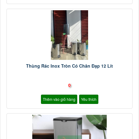
Thùng Rác Inox Tròn Có Chân Đạp 12 Lít
0
Thêm vào giỏ hàng
Yêu thích