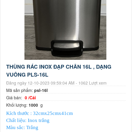
THÙNG RÁC INOX ĐẠP CHÂN 16L , DẠNG
VUÔNG PLS-16L
Đăng ngày 12-10-2023 09:59:04 AM - 1062 Lượt xem
Mã sản phẩm:
psl-16l
Giá bán:
0 /Cái
Khối lượng:
1000
g
Kích thước : 32cmx25cmx41cm
Chất liệu: Inox trắng
Màu sắc: Trắng