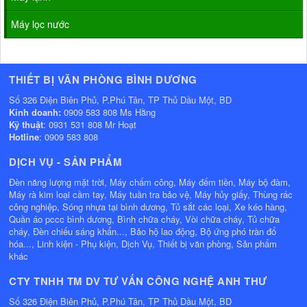
Máy lọc nước
THIẾT BỊ VĂN PHÒNG BÌNH DƯƠNG
Số 326 Điện Biên Phủ, P.Phú Tân, TP Thủ Dầu Một, BD
Kinh doanh:
0909 583 808 Ms Hằng
Kỹ thuật
: 0931 531 808 Mr Hoạt
Hotline
: 0909 583 808
DỊCH VỤ - SẢN PHẨM
Đèn năng lượng mặt trời, Máy chấm công, Máy đếm tiền, Máy bộ đàm,
Máy rà kim loại cầm tay, Máy tuần tra bảo vệ, Máy hủy giấy, Thùng rác
công nghiệp, Sóng nhựa tại bình dương, Tủ sắt các loại, Xe kéo hàng,
Quần áo pccc bình dương, Bình chữa cháy, Vòi chữa cháy, Tủ chữa
cháy, Đèn chiếu sáng khẩn..., Bảo hộ lao động, Bộ ứng phó tràn đổ
hóa..., Linh kiện - Phụ kiện, Dịch Vụ, Thiết bị văn phòng, Sản phẩm
khác
CTY TNHH TM DV TƯ VẤN CÔNG NGHỆ ANH THƯ
Số 326 Điện Biên Phủ, P.Phú Tân, TP Thủ Dầu Một, BD