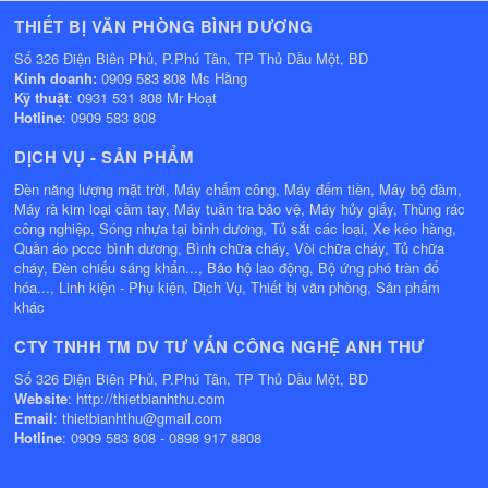
THIẾT BỊ VĂN PHÒNG BÌNH DƯƠNG
Số 326 Điện Biên Phủ, P.Phú Tân, TP Thủ Dầu Một, BD
Kinh doanh:
0909 583 808 Ms Hằng
Kỹ thuật
: 0931 531 808 Mr Hoạt
Hotline
: 0909 583 808
DỊCH VỤ - SẢN PHẨM
Đèn năng lượng mặt trời, Máy chấm công, Máy đếm tiền, Máy bộ đàm,
Máy rà kim loại cầm tay, Máy tuần tra bảo vệ, Máy hủy giấy, Thùng rác
công nghiệp, Sóng nhựa tại bình dương, Tủ sắt các loại, Xe kéo hàng,
Quần áo pccc bình dương, Bình chữa cháy, Vòi chữa cháy, Tủ chữa
cháy, Đèn chiếu sáng khẩn..., Bảo hộ lao động, Bộ ứng phó tràn đổ
hóa..., Linh kiện - Phụ kiện, Dịch Vụ, Thiết bị văn phòng, Sản phẩm
khác
CTY TNHH TM DV TƯ VẤN CÔNG NGHỆ ANH THƯ
Số 326 Điện Biên Phủ, P.Phú Tân, TP Thủ Dầu Một, BD
Website
: http://thietbianhthu.com
Email
: thietbianhthu@gmail.com
Hotline
: 0909 583 808 - 0898 917 8808