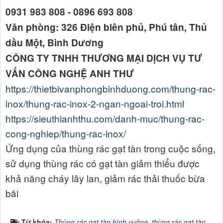
0931 983 808 - 0896 693 808
Văn phòng: 326 Điện biên phủ, Phú tân, Thủ
dầu Một, Bình Dương
CÔNG TY TNHH THƯƠNG MẠI DỊCH VỤ TƯ
VẤN CÔNG NGHỆ ANH THƯ
https://thietbivanphongbinhduong.com/thung-rac-
inox/thung-rac-inox-2-ngan-ngoai-troi.html
https://sieuthianhthu.com/danh-muc/thung-rac-
cong-nghiep/thung-rac-inox/
Ứng dụng của thùng rác gạt tàn trong cuộc sống,
sử dụng thùng rác có gạt tàn giảm thiểu được
khả năng cháy lây lan, giảm rác thải thuốc bừa
bãi
Từ khóa:
Thùng rác gạt tàn hình vuông
,
thùng rác gạt tàn