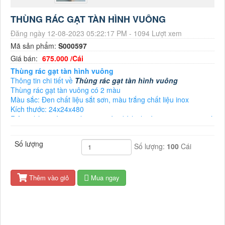
THÙNG RÁC GẠT TÀN HÌNH VUÔNG
Đăng ngày 12-08-2023 05:22:17 PM - 1094 Lượt xem
Mã sản phẩm:
S000597
Giá bán:
675.000 /Cái
Thùng rác gạt tàn hình vuông
Thông tin chi tiết về
Thùng rác gạt tàn hình vuông
Thùng rác gạt tàn vuông có 2 màu
Màu sắc: Đen chất liệu sắt sơn, màu trắng chất liệu inox
Kích thước: 24x24x480
Riêng thùng rác gạt tàn inox có 2 kích thước, 240x240x620 và
300x240x620
Kích thước khác nhau giá cả cũng khác nhau, nên để có giá
Số lượng
Số lượng:
100
Cái
chính xác về
thùng rác gạt tàn thuốc
liên hệ em tư vấn báo
giá
Thêm vào giỏ
Mua ngay