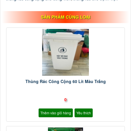
SẢN PHẨM CÙNG LOẠI
Thùng Rác Công Cộng 60 Lít Màu Trắng
0
Thêm vào giỏ hàng
Yêu thích