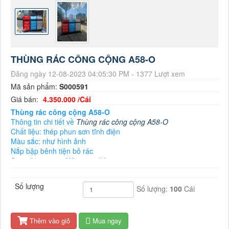
THÙNG RÁC CÔNG CỘNG A58-O
Đăng ngày 12-08-2023 04:05:30 PM - 1377 Lượt xem
Mã sản phẩm:
S000591
Giá bán:
4.350.000 /Cái
Thùng rác công cộng A58-O
Thông tin chi tiết về
Thùng rác công cộng A58-O
Chất liệu: thép phun sơn tĩnh điện
Màu sắc: như hình ảnh
Nắp bập bênh tiện bỏ rác
Size: (L) 1280 x (W) 480 x (H) 900mm
Anh chị
cần mua thùng rác công cộng
liên hệ em tư vấn báo
giá
Số lượng
Số lượng:
100
Cái
Thêm vào giỏ
Mua ngay