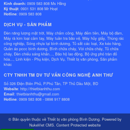
Kinh doanh:
0909 583 808 Ms Hằng
Kỹ thuật
: 0931 531 808 Mr Hoạt
Hotline
: 0909 583 808
DỊCH VỤ - SẢN PHẨM
Đèn năng lượng mặt trời, Máy chấm công, Máy đếm tiền, Máy bộ đàm,
Máy rà kim loại cầm tay, Máy tuần tra bảo vệ, Máy hủy giấy, Thùng rác
công nghiệp, Sóng nhựa tại bình dương, Tủ sắt các loại, Xe kéo hàng,
Quần áo pccc bình dương, Bình chữa cháy, Vòi chữa cháy, Tủ chữa
cháy, Đèn chiếu sáng khẩn..., Bảo hộ lao động, Bộ ứng phó tràn đổ
hóa..., Linh kiện - Phụ kiện, Dịch Vụ, Thiết bị văn phòng, Sản phẩm
khác
CTY TNHH TM DV TƯ VẤN CÔNG NGHỆ ANH THƯ
Số 326 Điện Biên Phủ, P.Phú Tân, TP Thủ Dầu Một, BD
Website
: http://thietbianhthu.com
Email
: thietbianhthu@gmail.com
Hotline
: 0909 583 808 - 0898 917 8808
© Bản quyền thuộc về
Thiết bị văn phòng Bình Dương
. Powered by
NukeViet CMS
.
Content Protected website