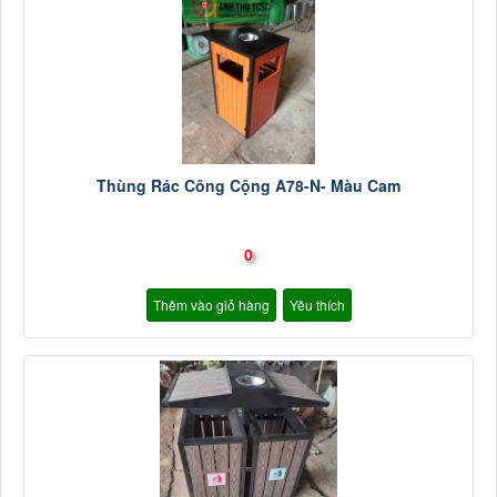
Thùng Rác Công Cộng A78-N- Màu Cam
0
Thêm vào giỏ hàng
Yêu thích