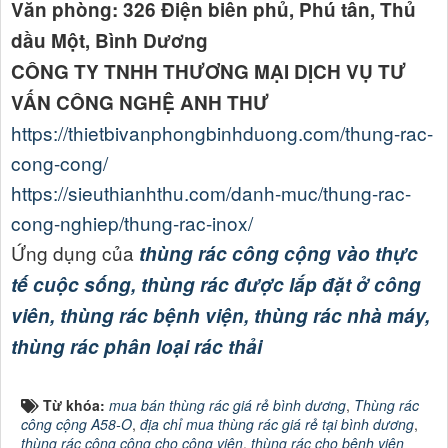
Văn phòng: 326 Điện biên phủ, Phú tân, Thủ
dầu Một, Bình Dương
CÔNG TY TNHH THƯƠNG MẠI DỊCH VỤ TƯ
VẤN CÔNG NGHỆ ANH THƯ
https://thietbivanphongbinhduong.com/thung-rac-
cong-cong/
https://sieuthianhthu.com/danh-muc/thung-rac-
cong-nghiep/thung-rac-inox/
Ứng dụng của
thùng rác công cộng vào thực
tế cuộc sống, thùng rác được lắp đặt ở công
viên, thùng rác bệnh viện, thùng rác nhà máy,
thùng rác phân loại rác thải
Từ khóa:
mua bán thùng rác giá rẻ bình dương
,
Thùng rác
công cộng A58-O
,
địa chỉ mua thùng rác giá rẻ tại bình dương
,
thùng rác công cộng cho công viên
,
thùng rác cho bệnh viện