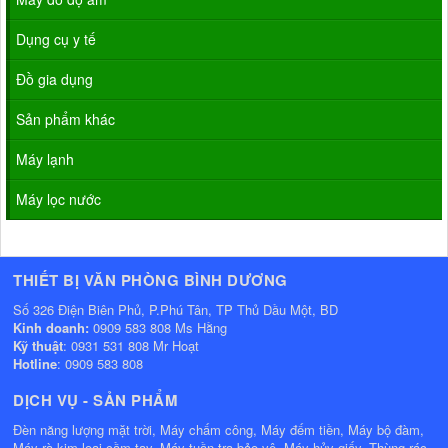
Dụng cụ y tế
Đồ gia dụng
Sản phẩm khác
Máy lạnh
Máy lọc nước
THIẾT BỊ VĂN PHÒNG BÌNH DƯƠNG
Số 326 Điện Biên Phủ, P.Phú Tân, TP Thủ Dầu Một, BD
Kinh doanh:
0909 583 808 Ms Hằng
Kỹ thuật
: 0931 531 808 Mr Hoạt
Hotline
: 0909 583 808
DỊCH VỤ - SẢN PHẨM
Đèn năng lượng mặt trời, Máy chấm công, Máy đếm tiền, Máy bộ đàm,
Máy rà kim loại cầm tay, Máy tuần tra bảo vệ, Máy hủy giấy, Thùng rác