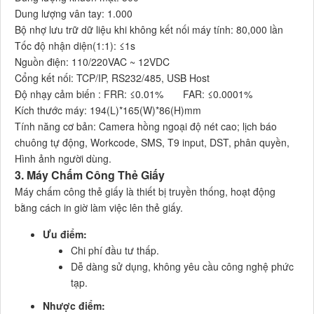
Dung lượng vân tay: 1.000
Bộ nhợ lưu trữ dữ liệu khi không kết nối máy tính: 80,000 lần
Tốc độ nhận diện(1:1): ≤1s
Nguồn điện: 110/220VAC ~ 12VDC
Cổng kết nối: TCP/IP, RS232/485, USB Host
Độ nhạy cảm biến : FRR: ≤0.01% FAR: ≤0.0001%
Kích thước máy: 194(L)*165(W)*86(H)mm
Tính năng cơ bản: Camera hồng ngoại độ nét cao; lịch báo
chuông tự động, Workcode, SMS, T9 input, DST, phân quyền,
Hình ảnh người dùng.
3. Máy Chấm Công Thẻ Giấy
Máy chấm công thẻ giấy là thiết bị truyền thống, hoạt động
bằng cách in giờ làm việc lên thẻ giấy.
Ưu điểm:
Chi phí đầu tư thấp.
Dễ dàng sử dụng, không yêu cầu công nghệ phức
tạp.
Nhược điểm: