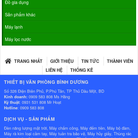
Đồ gia dụng
Sản phẩm khác
Máy lạnh
Máy lọc nước
TRANG NHẤT
GIỚI THIỆU
TIN TỨC
THÀNH VIÊN
LIÊN HỆ
THỐNG KÊ
THIẾT BỊ VĂN PHÒNG BÌNH DƯƠNG
Số 326 Điện Biên Phủ, P.Phú Tân, TP Thủ Dầu Một, BD
Kinh doanh:
0909 583 808 Ms Hằng
Kỹ thuật
: 0931 531 808 Mr Hoạt
Hotline
: 0909 583 808
DỊCH VỤ - SẢN PHẨM
Đèn năng lượng mặt trời, Máy chấm công, Máy đếm tiền, Máy bộ đàm,
Máy rà kim loại cầm tay, Máy tuần tra bảo vệ, Máy hủy giấy, Thùng rác