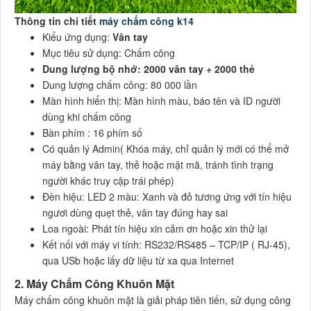
Thông tin chi tiết
máy chấm công k14
Kiểu ứng dụng:
Vân tay
Mục tiêu sử dụng: Chấm công
Dung lượng bộ nhớ: 2000 vân tay + 2000 thẻ
Dung lượng chấm công: 80 000 lần
Màn hình hiển thị: Màn hình màu, báo tên và ID người
dùng khi chấm công
Bàn phím : 16 phím số
Có quản lý Admin( Khóa máy, chỉ quản lý mới có thể mở
máy bằng vân tay, thẻ hoặc mật mã, tránh tình trạng
người khác truy cập trái phép)
Đèn hiệu: LED 2 màu: Xanh và đỏ tương ứng với tín hiệu
ngươi dùng quẹt thẻ, vân tay đúng hay sai
Loa ngoài: Phát tín hiệu xin cảm ơn hoặc xin thử lại
Kết nối với máy vi tính: RS232/RS485 – TCP/IP ( RJ-45),
qua USb hoặc lấy dữ liệu từ xa qua Internet
2. Máy Chấm Công Khuôn Mặt
Máy chấm công khuôn mặt là giải pháp tiên tiến, sử dụng công