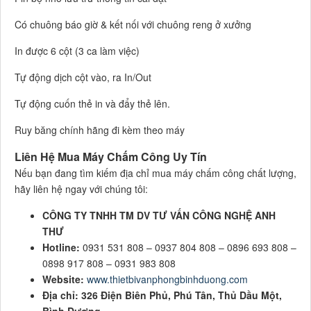
Có chuông báo giờ & kết nối với chuông reng ở xưởng
In được 6 cột (3 ca làm việc)
Tự động dịch cột vào, ra In/Out
Tự động cuốn thẻ in và đẩy thẻ lên.
Ruy băng chính hãng đi kèm theo máy
Liên Hệ Mua Máy Chấm Công Uy Tín
Nếu bạn đang tìm kiếm địa chỉ mua máy chấm công chất lượng,
hãy liên hệ ngay với chúng tôi:
CÔNG TY TNHH TM DV TƯ VẤN CÔNG NGHỆ ANH
THƯ
Hotline:
0931 531 808 – 0937 804 808 – 0896 693 808 –
0898 917 808 – 0931 983 808
Website:
www.thietbivanphongbinhduong.com
Địa chỉ:
326 Điện Biên Phủ, Phú Tân, Thủ Dầu Một,
Bình Dương