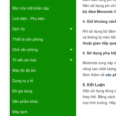
Nên sử dụng pin chí
Bồn rửa mắt khẩn cấp
bộ đàm Motorola
để
Linh kiện - Phụ kiện
4. Giữ khoảng cách
Dịch Vụ
Khi sử dụng bộ đàm,
và không bị méo tiế
Thiết bị văn phòng
thuật giao tiếp qu
Ghế văn phòng
5. Sử dụng phụ kiệ
Tủ sắt các loại
Motorola cung cấp n
nâng cao chất lượng 
Máy đo độ ẩm
Xem thêm về
các p
Dụng cụ y tế
5. Kết Luận
Việc sử dụng đúng cá
Đồ gia dụng
thay thế. Bằng các
Sản phẩm khác
mọi tình huống. Hã
Máy lạnh