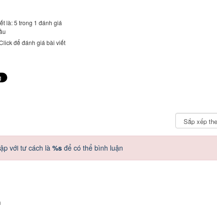
t là: 5 trong 1 đánh giá
ầu
Click để đánh giá bài viết
ập với tư cách là
%s
để có thể bình luận
n