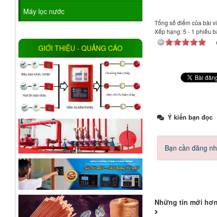
Máy lọc nước
Tổng số điểm của bài viế
Xếp hạng:
5
-
1
phiếu b
GIỚI THIỆU - QUẢNG CÁO
Ý kiến bạn đọc
Bạn cần đăng nh
Những tin mới hơ