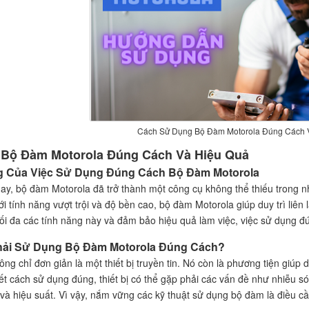
Cách Sử Dụng Bộ Đàm Motorola Đúng Cách 
Bộ Đàm Motorola Đúng Cách Và Hiệu Quả
g Của Việc Sử Dụng Đúng Cách Bộ Đàm Motorola
nay, bộ đàm Motorola đã trở thành một công cụ không thể thiếu trong n
 tính năng vượt trội và độ bền cao, bộ đàm Motorola giúp duy trì liên 
tối đa các tính năng này và đảm bảo hiệu quả làm việc, việc sử dụng đú
Phải Sử Dụng Bộ Đàm Motorola Đúng Cách?
g chỉ đơn giản là một thiết bị truyền tin. Nó còn là phương tiện giúp du
ết cách sử dụng đúng, thiết bị có thể gặp phải các vấn đề như nhiễu s
và hiệu suất. Vì vậy, nắm vững các kỹ thuật sử dụng bộ đàm là điều cần