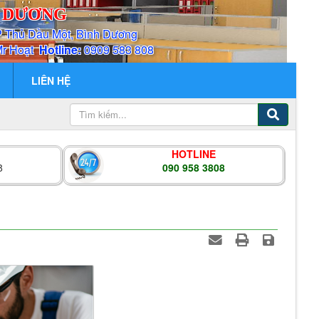
H DƯƠNG
P Thủ Dầu Một, Bình Dương
Mr Hoạt
Hotline:
0909 583 808
LIÊN HỆ
HOTLINE
8
090 958 3808