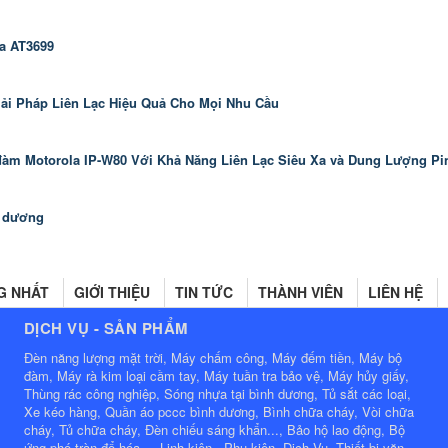
a AT3699
iải Pháp Liên Lạc Hiệu Quả Cho Mọi Nhu Cầu
àm Motorola IP-W80 Với Khả Năng Liên Lạc Siêu Xa và Dung Lượng Pi
h dương
G NHẤT
GIỚI THIỆU
TIN TỨC
THÀNH VIÊN
LIÊN HỆ
DỊCH VỤ - SẢN PHẨM
Đèn năng lượng mặt trời, Máy chấm công, Máy đếm tiền, Máy bộ
đàm, Máy rà kim loại cầm tay, Máy tuần tra bảo vệ, Máy hủy giấy,
Thùng rác công nghiệp, Sóng nhựa tại bình dương, Tủ sắt các loại,
Xe kéo hàng, Quần áo pccc bình dương, Bình chữa cháy, Vòi chữa
cháy, Tủ chữa cháy, Đèn chiếu sáng khẩn..., Bảo hộ lao động, Bộ
ứng phó tràn đổ hóa..., Linh kiện - Phụ kiện, Dịch Vụ, Thiết bị văn