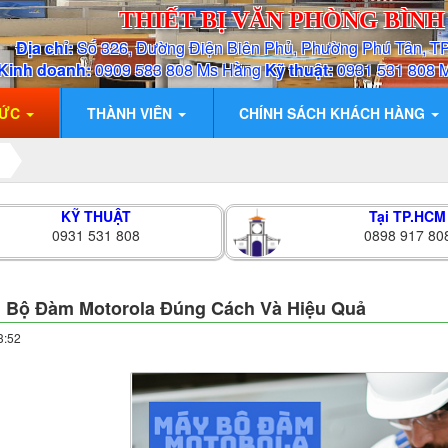
THIẾT BỊ VĂN PHÒNG BÌN
Địa chỉ:
Số 326, Đường Điện Biên Phủ, Phường Phú Tân, T
Kinh doanh:
0909 583 808 Ms Hằng
Kỹ thuật:
0931 531 808 
TỨC
THÀNH VIÊN
CHÍNH SÁCH KHÁCH HÀNG
KỸ THUẬT
Tại TP.HCM
0931 531 808
0898 917 80
 Bộ Đàm Motorola Đúng Cách Và Hiệu Quả
3:52