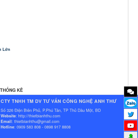
n Lớn
THỐNG KÊ
CTY TNHH TM DV TƯ VẤN CÔNG NGHỆ ANH THƯ
Zalo
Số 326 Điện Biên Phủ, P.Phú Tân, TP Thủ Dầu Một, BD
Website
: http://thietbianhthu.com
Email
: thietbianhthu@gmail.com
Hotline
: 0909 583 808 - 0898 917 8808