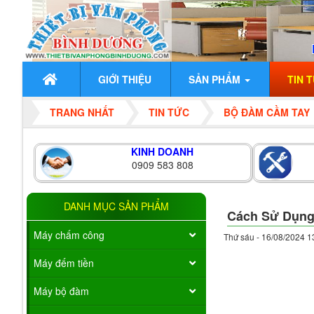
GIỚI THIỆU
SẢN PHẨM
TIN 
TRANG NHẤT
TIN TỨC
BỘ ĐÀM CẦM TAY
KINH DOANH
0909 583 808
DANH MỤC SẢN PHẨM
Cách Sử Dụng
Máy chấm công
Thứ sáu - 16/08/2024 1
Máy đếm tiền
Máy bộ đàm