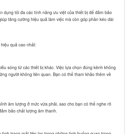
n dụng tối đa các tính năng ưu việt của thiết bị để đảm bảo
 giúp tăng cường hiệu quả làm việc mà còn góp phần kéo dài
hiệu quả cao nhất:
iễu sóng từ các thiết bị khác. Việc lựa chọn đúng kênh không
những người không liên quan. Bạn có thể tham khảo thêm về
hỉnh âm lượng ở mức vừa phải, sao cho bạn có thể nghe rõ
 đảm bảo chất lượng âm thanh.
tình trạng mất liên lạc trong những tình huống quan trọng.