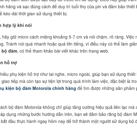
nh hãng và sạc đúng cách để duy trì tuổi thọ của pin và đảm bảo thiết
 kéo dài thời gian sử dụng thiết bị.
 hợp lý khi nói
 hãy giữ micro cách miệng khoảng 5-7 cm và nói chậm, rõ ràng. Việc 
ng. Tránh nói quá nhanh hoặc quá lớn tiếng, vì điều này có thể làm g
a bộ đàm
, có thể tham khảo bài viết khác trên trang web.
n hỗ trợ
hiều phụ kiện hỗ trợ như tai nghe, micro ngoài, giúp bạn sử dụng thiết
giao tiếp mà còn tạo sự tiện lợi trong quá trình làm việc, đặc biệt là t
hụ kiện bộ đàm Motorola chính hãng
để tìm được những sản phẩm 
ch bộ đàm Motorola không chỉ giúp tăng cường hiệu quả liên lạc mà còn k
h áp dụng những bước hướng dẫn trên, bạn sẽ đảm bảo rằng bộ đàm Mot
y bắt đầu thực hành ngay hôm nay để trở thành một người sử dụng bộ