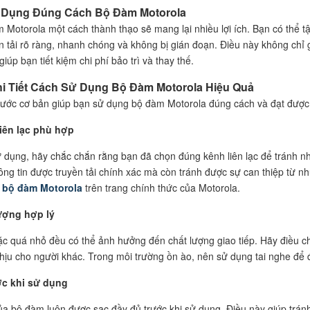
Sử Dụng Đúng Cách Bộ Đàm Motorola
Motorola một cách thành thạo sẽ mang lại nhiều lợi ích. Bạn có thể tậ
ền tải rõ ràng, nhanh chóng và không bị gián đoạn. Điều này không chỉ
 giúp bạn tiết kiệm chi phí bảo trì và thay thế.
i Tiết Cách Sử Dụng Bộ Đàm Motorola Hiệu Quả
bước cơ bản giúp bạn sử dụng bộ đàm Motorola đúng cách và đạt được 
iên lạc phù hợp
ử dụng, hãy chắc chắn rằng bạn đã chọn đúng kênh liên lạc để tránh nh
ông tin được truyền tải chính xác mà còn tránh được sự can thiệp từ 
h bộ đàm Motorola
trên trang chính thức của Motorola.
lượng hợp lý
c quá nhỏ đều có thể ảnh hưởng đến chất lượng giao tiếp. Hãy điều c
ịu cho người khác. Trong môi trường ồn ào, nên sử dụng tai nghe để
ước khi sử dụng
a bộ đàm luôn được sạc đầy đủ trước khi sử dụng. Điều này giúp tránh 