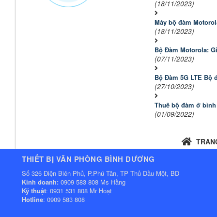
(18/11/2023)
Máy bộ đàm Motorol
(18/11/2023)
Bộ Đàm Motorola: G
(07/11/2023)
Bộ Đàm 5G LTE Bộ đ
(27/10/2023)
Thuê bộ đàm ở bìn
(01/09/2022)
TRAN
THIẾT BỊ VĂN PHÒNG BÌNH DƯƠNG
Số 326 Điện Biên Phủ, P.Phú Tân, TP Thủ Dầu Một, BD
Kinh doanh:
0909 583 808 Ms Hằng
Kỹ thuật
: 0931 531 808 Mr Hoạt
Hotline
: 0909 583 808