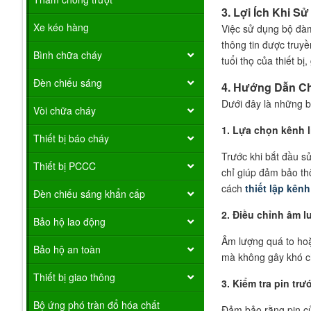
3. Lợi Ích Khi 
Xe kéo hàng
Việc sử dụng bộ đàm 
thông tin được truy
Bình chữa cháy
tuổi thọ của thiết bị,
Đèn chiếu sáng
4. Hướng Dẫn Ch
Dưới đây là những 
Vòi chữa cháy
1. Lựa chọn kênh l
Thiết bị báo cháy
Trước khi bắt đầu s
Thiết bị PCCC
chỉ giúp đảm bảo th
cách
thiết lập kên
Đèn chiếu sáng khẩn cấp
2. Điều chỉnh âm 
Bảo hộ lao động
Âm lượng quá to hoặ
Bảo hộ an toàn
mà không gây khó ch
Thiết bị giao thông
3. Kiểm tra pin tr
Bộ ứng phó tràn đổ hóa chất
Đảm bảo rằng pin củ