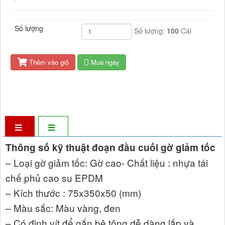
chuyển.
Số lượng
Số lượng:
100
Cái
Thêm vào giỏ
Mua ngay
Thông số kỹ thuật đoạn đầu cuối gờ giảm tốc
– Loại gờ giảm tốc: Gờ cao- Chất liệu : nhựa tái
chế phủ cao su EPDM
– Kích thước : 75x350x50 (mm)
– Màu sắc: Màu vàng, đen
– Có đinh vít để gắn bê tông,dễ dàng lắp và