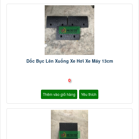
Dốc Bục Lên Xuống Xe Hơi Xe Máy 13cm
0
Thêm vào giỏ hàng
Yêu thích