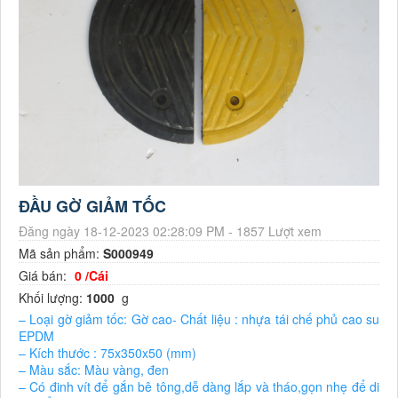
ĐẦU GỜ GIẢM TỐC
Đăng ngày 18-12-2023 02:28:09 PM - 1857 Lượt xem
Mã sản phẩm:
S000949
Giá bán:
0 /Cái
Khối lượng:
1000
g
– Loại gờ giảm tốc: Gờ cao- Chất liệu : nhựa tái chế phủ cao su
EPDM
– Kích thước : 75x350x50 (mm)
– Màu sắc: Màu vàng, đen
– Có đinh vít để gắn bê tông,dễ dàng lắp và tháo,gọn nhẹ để di