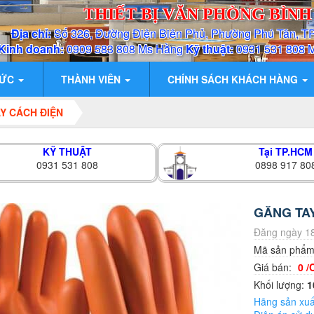
THIẾT BỊ VĂN PHÒNG BÌN
Địa chỉ:
Số 326, Đường Điện Biên Phủ, Phường Phú Tân, T
Kinh doanh:
0909 583 808 Ms Hằng
Kỹ thuật:
0931 531 808 
TỨC
THÀNH VIÊN
CHÍNH SÁCH KHÁCH HÀNG
Y CÁCH ĐIỆN
KỸ THUẬT
Tại TP.HCM
0931 531 808
0898 917 80
GĂNG TAY
Đăng ngày 18
Mã sản phẩ
Giá bán:
0 /
Khối lượng:
1
Hãng sản xuấ