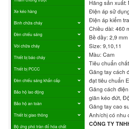
Hãng sản xuất: 
Điện áp sử dụng
Xe kéo hàng
Điện áp kiểm tra
Bình chữa cháy
Chiều dài: 460
Đèn chiếu sáng
Bề dầy: 2,9 mm
Size: 9,10,11
Vòi chữa cháy
Màu: Cam
Thiết bị báo cháy
Tiêu chuẩn chấ
Thiết bị PCCC
Găng tay cách đ
đạt tiêu chuẩn 
Đèn chiếu sáng khẩn cấp
Găng cách điện 
Bảo hộ lao động
giãn kéo đứt, Đ
Bảo hộ an toàn
Găng tay cao su
Anh/chị có nhu 
Thiết bị giao thông
CÔNG TY TNH
Bộ ứng phó tràn đổ hóa chất