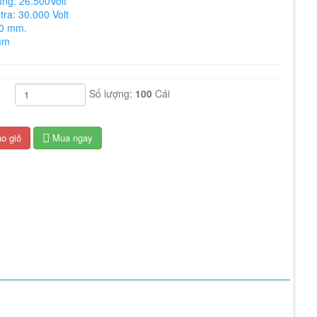
ụng: 26.500Volt
tra: 30.000 Volt
60 mm.
mm
hất lượng: IEC 60903-2003
Số lượng:
100
Cái
o giỏ
Mua ngay