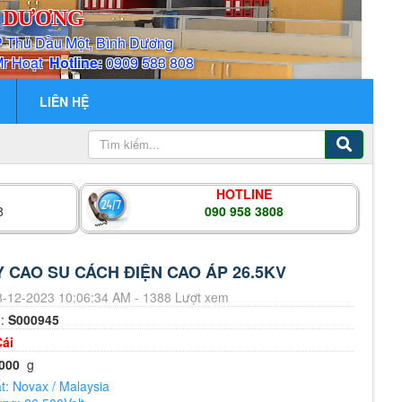
H DƯƠNG
P Thủ Dầu Một, Bình Dương
Mr Hoạt
Hotline:
0909 583 808
LIÊN HỆ
HOTLINE
8
090 958 3808
 CAO SU CÁCH ĐIỆN CAO ÁP 26.5KV
-12-2023 10:06:34 AM - 1388 Lượt xem
m:
S000945
Cái
000
g
t: Novax / Malaysia