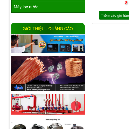
0
Máy lọc nước
Thêm vào giỏ hà
GIỚI THIỆU - QUẢNG CÁO