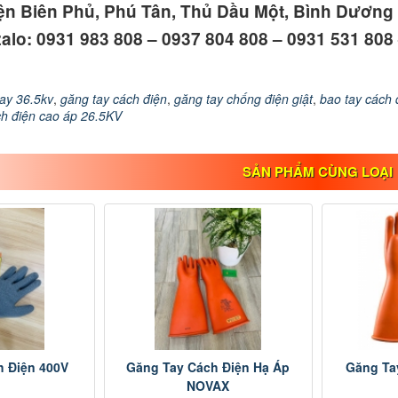
iện Biên Phủ, Phú Tân, Thủ Dầu Một, Bình Dương
 zalo: 0931 983 808 – 0937 804 808 – 0931 531 808
ay 36.5kv
,
găng tay cách điện
,
găng tay chống điện giật
,
bao tay cách 
ch điện cao áp 26.5KV
SẢN PHẨM CÙNG LOẠI
h Điện 400V
Găng Tay Cách Điện Hạ Áp
Găng Ta
NOVAX