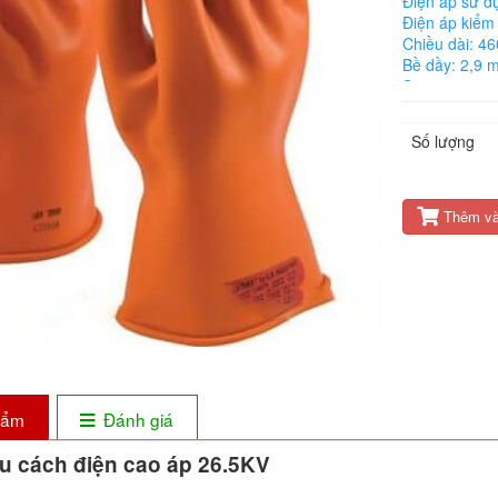
Điện áp sử d
Điện áp kiểm 
Chiều dài: 4
Bề dầy: 2,9 
Size: 9,10,11
Màu: Cam
Tiêu chuẩn c
Số lượng
Thêm và
phẩm
Đánh giá
u cách điện cao áp 26.5KV