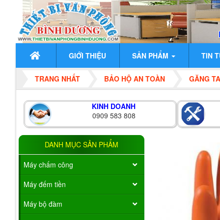
GIỚI THIỆU
SẢN PHẨM
TIN 
TRANG NHẤT
BẢO HỘ AN TOÀN
GĂNG TA
KINH DOANH
0909 583 808
DANH MỤC SẢN PHẨM
Máy chấm công
Máy đếm tiền
Máy bộ đàm