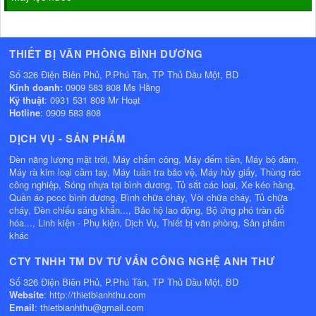
THIẾT BỊ VĂN PHÒNG BÌNH DƯƠNG
Số 326 Điện Biên Phủ, P.Phú Tân, TP Thủ Dầu Một, BD
Kinh doanh:
0909 583 808 Ms Hằng
Kỹ thuật
: 0931 531 808 Mr Hoạt
Hotline
: 0909 583 808
DỊCH VỤ - SẢN PHẨM
Đèn năng lượng mặt trời, Máy chấm công, Máy đếm tiền, Máy bộ đàm,
Máy rà kim loại cầm tay, Máy tuần tra bảo vệ, Máy hủy giấy, Thùng rác
công nghiệp, Sóng nhựa tại bình dương, Tủ sắt các loại, Xe kéo hàng,
Quần áo pccc bình dương, Bình chữa cháy, Vòi chữa cháy, Tủ chữa
cháy, Đèn chiếu sáng khẩn..., Bảo hộ lao động, Bộ ứng phó tràn đổ
hóa..., Linh kiện - Phụ kiện, Dịch Vụ, Thiết bị văn phòng, Sản phẩm
khác
CTY TNHH TM DV TƯ VẤN CÔNG NGHỆ ANH THƯ
Số 326 Điện Biên Phủ, P.Phú Tân, TP Thủ Dầu Một, BD
Website
: http://thietbianhthu.com
Email
: thietbianhthu@gmail.com