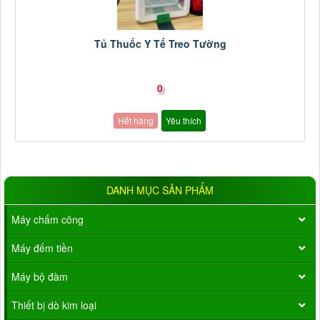
Tủ Thuốc Y Tế Treo Tường
0
Hết hàng
Yêu thích
DANH MỤC SẢN PHẨM
Máy chấm công
Máy đếm tiền
Máy bộ đàm
Thiết bị dò kim loại