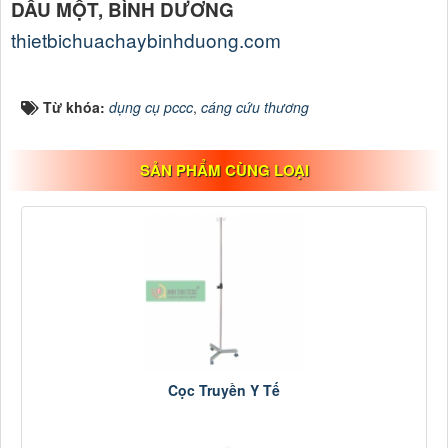
DẦU MỘT, BÌNH DƯƠNG
thietbichuachaybinhduong.com
Từ khóa:
dụng cụ pccc
,
cáng cứu thương
SẢN PHẨM CÙNG LOẠI
Cọc Truyền Y Tế