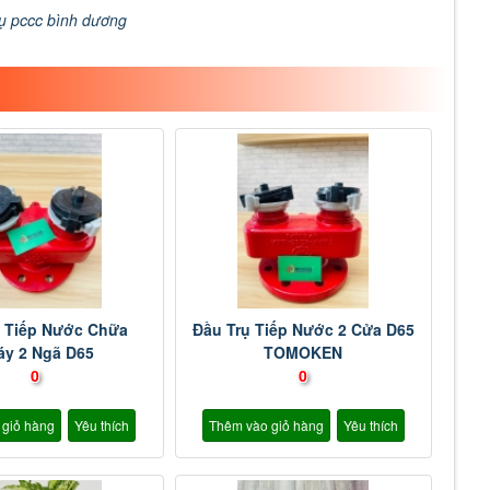
ụ pccc bình dương
ụ Tiếp Nước Chữa
Đầu Trụ Tiếp Nước 2 Cửa D65
áy 2 Ngã D65
TOMOKEN
0
0
 giỏ hàng
Yêu thích
Thêm vào giỏ hàng
Yêu thích