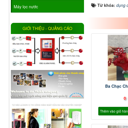
Từ khóa:
dụng 
Máy lọc nước
GIỚI THIỆU - QUẢNG CÁO
Ba Chạc C
0
Thêm vào giỏ hà