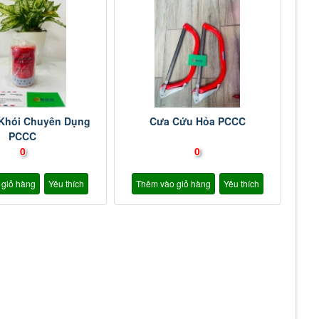
 Khói Chuyên Dụng
Cưa Cứu Hỏa PCCC
PCCC
0
0
 giỏ hàng
Yêu thích
Thêm vào giỏ hàng
Yêu thích