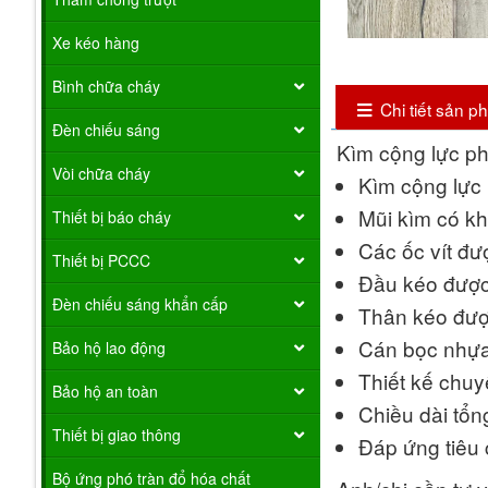
Xe kéo hàng
Bình chữa cháy
Chi tiết sản 
Đèn chiếu sáng
Kìm cộng lực 
Vòi chữa cháy
Kìm cộng lực
Mũi kìm có k
Thiết bị báo cháy
Các ốc vít đư
Thiết bị PCCC
Đầu kéo được
Đèn chiếu sáng khẩn cấp
Thân kéo được
Cán bọc nhựa
Bảo hộ lao động
Thiết kế chu
Bảo hộ an toàn
Chiều dài tổn
Thiết bị giao thông
Đáp ứng tiêu
Bộ ứng phó tràn đổ hóa chất