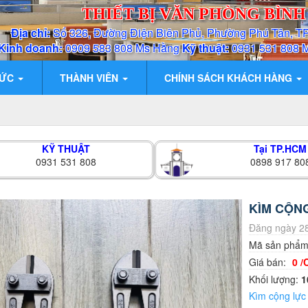
THIẾT BỊ VĂN PHÒNG BÌN
Địa chỉ:
Số 326, Đường Điện Biên Phủ, Phường Phú Tân, T
Kinh doanh:
0909 583 808 Ms Hằng
Kỹ thuật:
0931 531 808 
TỨC
THÀNH VIÊN
CHÍNH SÁCH KHÁCH HÀNG
KỸ THUẬT
Tại TP.HCM
0931 531 808
0898 917 80
KÌM CỘN
Đăng ngày 28
Mã sản phẩ
Giá bán:
0 /
Khối lượng:
1
Kìm cộng lực