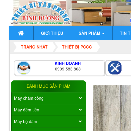
GIỚI THIỆU
SẢN PHẨM
TIN 
TRANG NHẤT
THIẾT BỊ PCCC
KINH DOANH
0909 583 808
DANH MỤC SẢN PHẨM
Máy chấm công
Máy đếm tiền
Máy bộ đàm