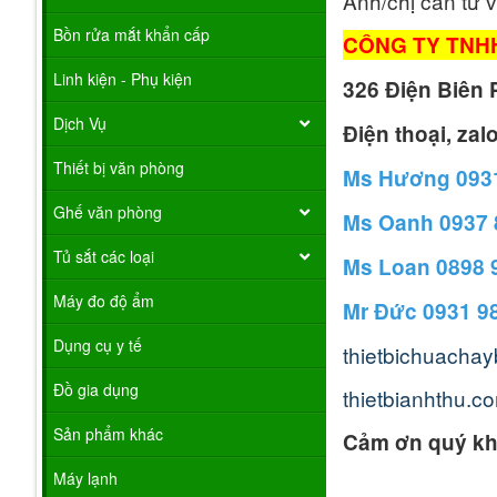
Anh/chị cần tư 
Bồn rửa mắt khẩn cấp
CÔNG TY TNH
Linh kiện - Phụ kiện
326 Điện Biên 
Dịch Vụ
Điện thoại, zal
Thiết bị văn phòng
Ms Hương 0931
Ghế văn phòng
Ms Oanh 0937 
Tủ sắt các loại
Ms Loan 0898 
Máy đo độ ẩm
Mr Đức 0931 9
Dụng cụ y tế
thietbichuacha
Đồ gia dụng
thietbianhthu.c
Sản phẩm khác
Cảm ơn quý kh
Máy lạnh