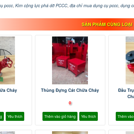
cụ pccc
,
Kìm cộng lực phá dỡ PCCC
,
địa chỉ mua dụng cụ pccc
,
dụng c
SẢN PHẨM CÙNG LOẠI
hữa Cháy
Thùng Đựng Cát Chữa Cháy
Đầu Tr
Ch
0
ng
Yêu thích
Thêm vào giỏ hàng
Yêu thích
Thêm vào