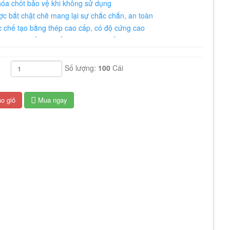
hóa chốt bảo vệ khi không sử dụng
ợc bắt chặt chẽ mang lại sự chắc chắn, an toàn
 chế tạo bằng thép cao cấp, có độ cứng cao
 làm từ sắt cao cấp, có độ cứng tốt
a mềm, giúp cầm nắm êm tay
yên dụng, dễ sử dụng
Số lượng:
100
Cái
g thể: 24" (600mm) - 60cm Khả năng cắt sắt tối đa: 8mm Tải
 chuẩn Thông tư số 150/2020/TT-BCA, ngày 31/12/2020 của
o giỏ
Mua ngay
 Công an