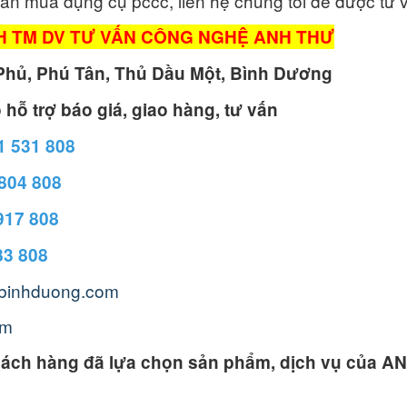
vấn mua dụng cụ pccc, liên hệ chúng tôi để được tư 
H TM DV TƯ VẤN CÔNG NGHỆ ANH THƯ
Phủ, Phú Tân, Thủ Dầu Một, Bình Dương
o hỗ trợ báo giá, giao hàng, tư vấn
 531 808
804 808
917 808
83 808
ybinhduong.com
om
ách hàng đã lựa chọn sản phẩm, dịch vụ của