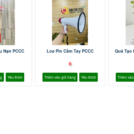
ứu Nạn PCCC
Loa Pin Cầm Tay PCCC
Quả Tạo
0
ng
Yêu thích
Thêm vào giỏ hàng
Yêu thích
Thêm vào