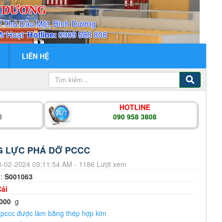
H DƯƠNG
P Thủ Dầu Một, Bình Dương
Mr Hoạt
Hotline:
0909 583 808
LIÊN HỆ
HOTLINE
8
090 958 3808
G LỰC PHÁ DỠ PCCC
-02-2024 09:11:54 AM - 1186 Lượt xem
m:
S001063
Cái
000
g
 pccc được làm bằng thép hợp kim