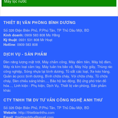
Máy lọc nước
THIẾT BỊ VĂN PHÒNG BÌNH DƯƠNG
Số 326 Điện Biên Phủ, P.Phú Tân, TP Thủ Dầu Một, BD
Kinh doanh:
0909 583 808 Ms Hằng
Kỹ thuật
: 0931 531 808 Mr Hoạt
Hotline
: 0909 583 808
DỊCH VỤ - SẢN PHẨM
Đèn năng lượng mặt trời, Máy chấm công, Máy đếm tiền, Máy bộ đàm,
Máy rà kim loại cầm tay, Máy tuần tra bảo vệ, Máy hủy giấy, Thùng rác
công nghiệp, Sóng nhựa tại bình dương, Tủ sắt các loại, Xe kéo hàng,
Quần áo pccc bình dương, Bình chữa cháy, Vòi chữa cháy, Tủ chữa
cháy, Đèn chiếu sáng khẩn..., Bảo hộ lao động, Bộ ứng phó tràn đổ
hóa..., Linh kiện - Phụ kiện, Dịch Vụ, Thiết bị văn phòng, Sản phẩm
khác
CTY TNHH TM DV TƯ VẤN CÔNG NGHỆ ANH THƯ
Số 326 Điện Biên Phủ, P.Phú Tân, TP Thủ Dầu Một, BD
Website
: http://thietbianhthu.com
Email
: thietbianhthu@gmail.com