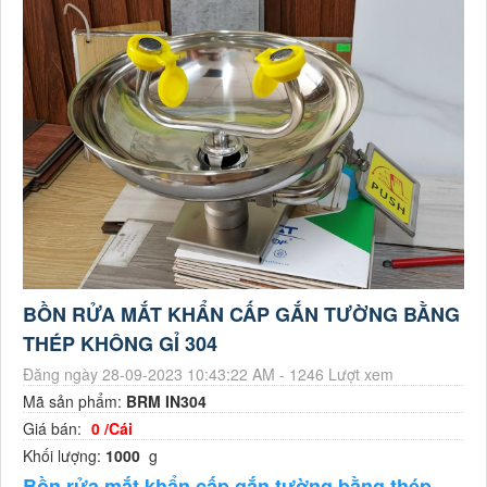
BỒN RỬA MẮT KHẨN CẤP GẮN TƯỜNG BẰNG
THÉP KHÔNG GỈ 304
Đăng ngày 28-09-2023 10:43:22 AM - 1246 Lượt xem
Mã sản phẩm:
BRM IN304
Giá bán:
0 /Cái
Khối lượng:
1000
g
Bồn rửa mắt khẩn cấp gắn tường bằng thép