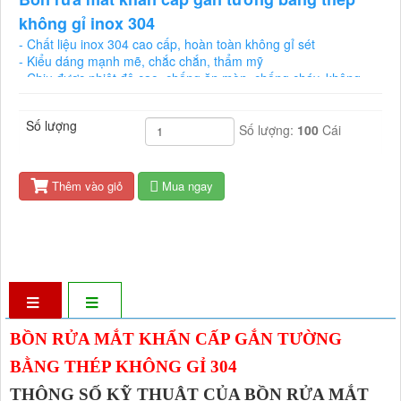
không gỉ inox 304
- Chất liệu inox 304 cao cấp, hoàn toàn không gỉ sét
- Kiểu dáng mạnh mẽ, chắc chắn, thẩm mỹ
- Chịu được nhiệt độ cao, chống ăn mòn, chống cháy, không
độc hại và tái chế hoàn toàn.
- Đầu phun mắt bằng nhựa màu vàng có nắp chặn bụi.
Số lượng
- Xuất xứ: Trung Quốc
Số lượng:
100
Cái
- Yêu cầu lưu lượng nước trên 15lít/phút với áp suất từ 3bar (0.3
mpa)
Thêm vào giỏ
Mua ngay
BỒN RỬA MẮT KHẨN CẤP GẮN TƯỜNG
BẰNG THÉP KHÔNG GỈ 304
THÔNG SỐ KỸ THUẬT CỦA BỒN RỬA MẮT