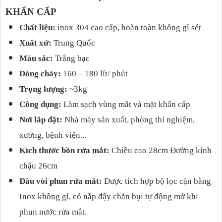
KHẨN CẤP
Chất liệu:
inox 304 cao cấp, hoàn toàn không gỉ sét
Xuất xứ:
Trung Quốc
Màu sắc:
Trắng bạc
Dòng chảy:
160 – 180 lít/ phút
Trọng lượng:
~3kg
Công dụng:
Làm sạch vùng mắt và mặt khẩn cấp
Nơi lắp đặt:
Nhà máy sản xuất, phòng thí nghiệm,
xưởng, bệnh viện...
Kích thước bồn rửa mắt:
Chiều cao 28cm Đường kính
chậu 26cm
Đầu vòi phun rửa mắt:
Được tích hợp bộ lọc cặn bằng
Inox không gỉ, có nắp đậy chắn bụi tự động mở khi
phun nước rửa mắt.