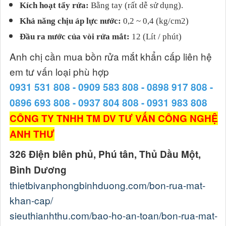
Kích hoạt tẩy rửa:
Bằng tay (rất dễ sử dụng).
Khả năng chịu áp lực nước:
0,2 ~ 0,4 (kg/cm2)
Đầu ra nước của vòi rửa mắt:
12 (Lít / phút)
Anh chị cần mua bồn rửa mắt khẩn cấp liên hệ
em tư vấn loại phù hợp
0931 531 808 - 0909 583 808 - 0898 917 808 -
0896 693 808 - 0937 804 808 - 0931 983 808
CÔNG TY TNHH TM DV TƯ VẤN CÔNG NGHỆ
ANH THƯ
326 Điện biên phủ, Phú tân, Thủ Dầu Một,
Bình Dương
thietbivanphongbinhduong.com/bon-rua-mat-
khan-cap/
sieuthianhthu.com/bao-ho-an-toan/bon-rua-mat-