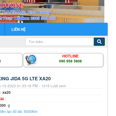
H DƯƠNG
P Thủ Dầu Một, Bình Dương
Mr Hoạt
Hotline:
0909 583 808
LIÊN HỆ
HOTLINE
8
090 958 3808
ING JIDA 5G LTE XA20
-10-2023 01:33:18 PM - 1319 Lượt xem
m:
xa20
Cái
000
g
iên lạc tối đa: 5000Km