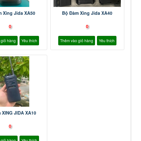
 Xing Jida XA50
Bộ Đàm Xing Jida XA40
0
0
 giỏ hàng
Yêu thích
Thêm vào giỏ hàng
Yêu thích
 XING JIDA XA10
0
 giỏ hàng
Yêu thích