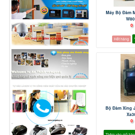
Máy Bộ Đàm M
W80
0
Hết hàng
Bộ Đàm Xing 
Xa3
0
Thêm vào giỏ hà