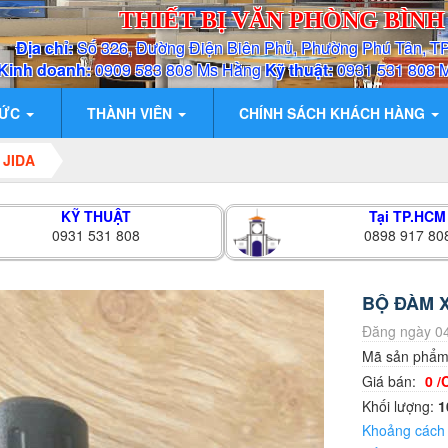
THIẾT BỊ VĂN PHÒNG BÌN
Địa chỉ:
Số 326, Đường Điện Biên Phủ, Phường Phú Tân, T
Kinh doanh:
0909 583 808 Ms Hằng
Kỹ thuật:
0931 531 808 
TỨC
THÀNH VIÊN
CHÍNH SÁCH KHÁCH HÀNG
 JIDA
KỸ THUẬT
Tại TP.HCM
0931 531 808
0898 917 80
BỘ ĐÀM X
Đăng ngày 04
Mã sản phẩ
Giá bán:
0 /
Khối lượng:
1
Khoảng cách l