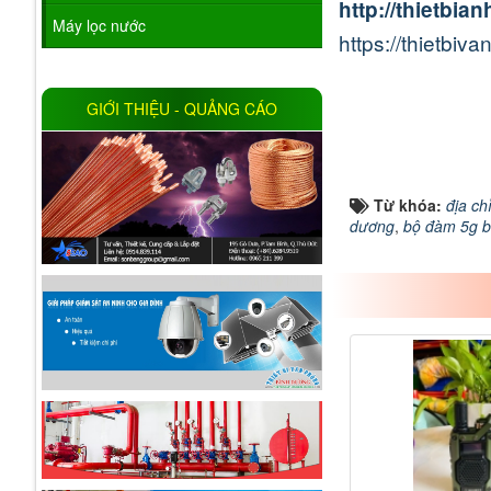
http://thietbia
Máy lọc nước
https://thietbi
GIỚI THIỆU - QUẢNG CÁO
Từ khóa:
địa c
dương
,
bộ đàm 5g b