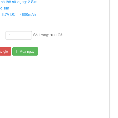
 có thể sử dụng: 2 Sim
o sim
n: 3.7V DC – 4800mAh
 của Pin: 120h
g sạc Type C
Số lượng:
100
Cái
ài x rộng x cao): 85 x 53 x 34mm
 240g
o giỏ
Mua ngay