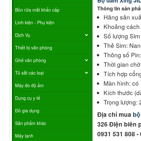
Bộ đàm Xing J
Thông tin sản ph
Bồn rửa mắt khẩn cấp
Hãng sản xuất
Linh kiện - Phụ kiện
Khoảng cách l
Số lượng Sim 
Dịch Vụ
Thẻ Sim: Nan
Thiết bị văn phòng
Thông số Pin
Ghế văn phòng
Thời gian chờ
Tích hợp cổn
Tủ sắt các loại
Màn hình: có
Máy đo độ ẩm
Kích thước (d
Dụng cụ y tế
Trọng lượng:
Đồ gia dụng
Địa chỉ mua
bộ
Sản phẩm khác
326 Điện biên 
0931 531 808 - 
Máy lạnh