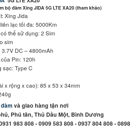
IDA
5G LTE XA20
ẩm bộ đàm Xing JIDA 5G LTE XA20 (tham khảo)
: Xing Jida
iên lạc tối đa: 5000Km
có thể sử dụng: 2 Sim
o sim
: 3.7V DC – 4800mAh
 của Pin: 120h
g sạc: Type C
ài x rộng x cao): 85 x 53 x 34mm
 240g
 đàm
và giao hàng tận nơi
phủ, Phú tân, Thủ Dầu Một, Bình Dương
0931 983 808 - 0909 583 808 - 0937 804 808 - 089