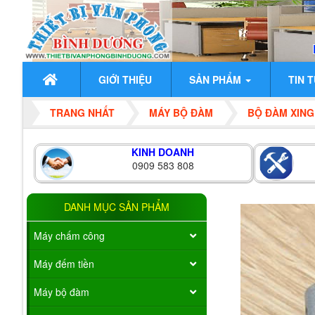
GIỚI THIỆU
SẢN PHẨM
TIN 
TRANG NHẤT
MÁY BỘ ĐÀM
BỘ ĐÀM XING
KINH DOANH
0909 583 808
DANH MỤC SẢN PHẨM
Máy chấm công
Máy đếm tiền
Máy bộ đàm