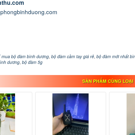
nhthu.com
vanphongbinhduong.com
hỉ mua bộ đàm bình dương
,
bộ đàm cầm tay giá rẻ
,
bộ đàm mới nhất bì
ình dương
,
bộ đàm 5g
SẢN PHẨM CÙNG LOẠI