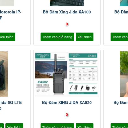
otorola IP-
Bộ Đàm Xing Jida XA100
Bộ Đàm
P
0
Yêu thích
Thêm vào giỏ hàng
Yêu thích
Thêm vào
Jida 5G LTE
Bộ Đàm XING JIDA XA520
Bộ Đàm
0
0
ng
Yêu thích
Thêm vào giỏ hàng
Yêu thích
Thêm vào