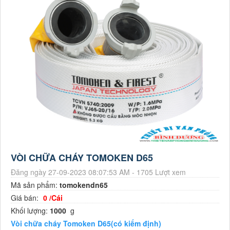
VÒI CHỮA CHÁY TOMOKEN D65
Đăng ngày 27-09-2023 08:07:53 AM - 1705 Lượt xem
Mã sản phẩm:
tomokendn65
Giá bán:
0 /Cái
Khối lượng:
1000
g
Vòi chữa cháy Tomoken D65(có kiểm định)