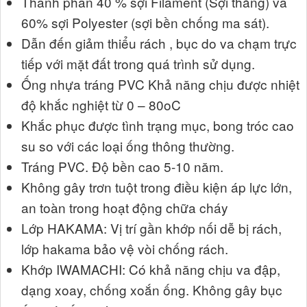
Thành phần 40 % sợi Filament (Sợi thẳng) và
60% sợi Polyester (sợi bền chống ma sát).
Dẫn đến giảm thiểu rách , bục do va chạm trực
tiếp với mặt đất trong quá trình sử dụng.
Ống nhựa tráng PVC Khả năng chịu được nhiệt
độ khắc nghiệt từ 0 – 80oC
Khắc phục được tình trạng mục, bong tróc cao
su so với các loại ống thông thường.
Tráng PVC. Độ bền cao 5-10 năm.
Không gây trơn tuột trong điều kiện áp lực lớn,
an toàn trong hoạt động chữa cháy
Lớp HAKAMA: Vị trí gần khớp nối dễ bị rách,
lớp hakama bảo vệ vòi chống rách.
Khớp IWAMACHI: Có khả năng chịu va đập,
dạng xoay, chống xoắn ống. Không gây bục