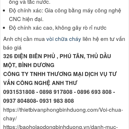
ống và tắc nước.
Độ chính xác: Gia công bằng máy công nghệ
CNC hiện đại.
Độ chính xác cao, không gây rò rỉ nước
Anh chị cần mua
vòi chữa cháy
liên hệ em tư vấn
báo giá
326 ĐIỆN BIÊN PHỦ , PHÚ TÂN, THỦ DẦU
MỘT, BÌNH DƯƠNG
CÔNG TY TNHH THƯƠNG MẠI DỊCH VỤ TƯ
VẤN CÔNG NGHỆ ANH THƯ
0931531808 - 0898 917808 - 0896 693 808 -
0937 804808- 0931 983 808
https://thietbivanphongbinhduong.com/Voi-chua-
chay/
https://baoholaodongbinhduong.vn/danh-muc-