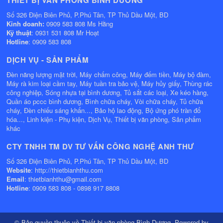
Số 326 Điện Biên Phủ, P.Phú Tân, TP Thủ Dầu Một, BD
Kinh doanh:
0909 583 808 Ms Hằng
Kỹ thuật
: 0931 531 808 Mr Hoạt
Hotline
: 0909 583 808
DỊCH VỤ - SẢN PHẨM
Đèn năng lượng mặt trời, Máy chấm công, Máy đếm tiền, Máy bộ đàm,
Máy rà kim loại cầm tay, Máy tuần tra bảo vệ, Máy hủy giấy, Thùng rác
công nghiệp, Sóng nhựa tại bình dương, Tủ sắt các loại, Xe kéo hàng,
Quần áo pccc bình dương, Bình chữa cháy, Vòi chữa cháy, Tủ chữa
cháy, Đèn chiếu sáng khẩn..., Bảo hộ lao động, Bộ ứng phó tràn đổ
hóa..., Linh kiện - Phụ kiện, Dịch Vụ, Thiết bị văn phòng, Sản phẩm
khác
CTY TNHH TM DV TƯ VẤN CÔNG NGHỆ ANH THƯ
Số 326 Điện Biên Phủ, P.Phú Tân, TP Thủ Dầu Một, BD
Website
: http://thietbianhthu.com
Email
: thietbianhthu@gmail.com
Hotline
: 0909 583 808 - 0898 917 8808
© Bản quyền thuộc về
Thiết bị văn phòng Bình Dương
. Powered by