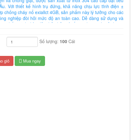
ện và chống giật, được sản xuất từ inox 304 cao cấp đạt tiêu
u. Với thiết kế hình trụ đứng, khả năng chịu lực tĩnh điện ±
ớp chống cháy nổ exiallct 4GB, sản phẩm này lý tưởng cho các
ông nghiệp đòi hỏi mức độ an toàn cao. Dễ dàng sử dụng và
inox chống tĩnh điện đảm bảo bảo vệ tối ưu cho người sử dụng.
Số lượng:
100
Cái
o giỏ
Mua ngay