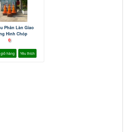
êu Phân Làn Giao
ng Hình Chóp
0
 giỏ hàng
Yêu thích