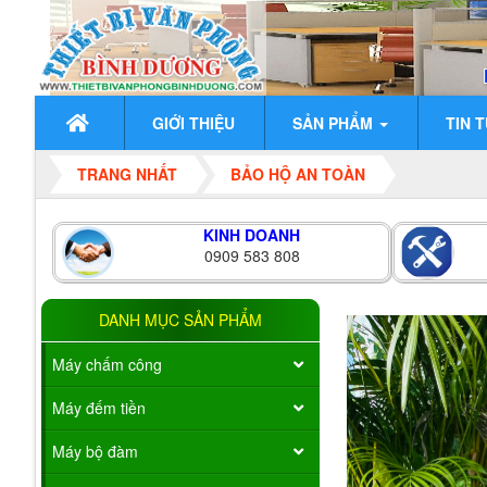
GIỚI THIỆU
SẢN PHẨM
TIN 
TRANG NHẤT
BẢO HỘ AN TOÀN
KINH DOANH
0909 583 808
DANH MỤC SẢN PHẨM
Máy chấm công
Máy đếm tiền
Máy bộ đàm