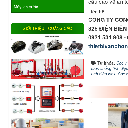
cầu cao về an t
Máy lọc nước
Liên hệ
CÔNG TY CÔN
326 ĐIỆN BIÊ
GIỚI THIỆU - QUẢNG CÁO
0931 531 808 -
thietbivanpho
Từ khóa:
Cọc in
toàn chống tĩnh điệ
tĩnh điện inox
,
Cọc c