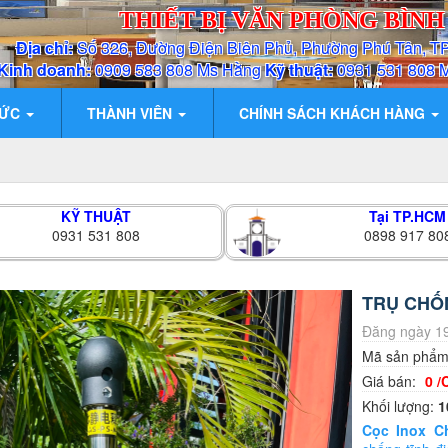
THIẾT BỊ VĂN PHÒNG BÌN
Địa chỉ:
Số 326, Đường Điện Biên Phủ, Phường Phú Tân, T
Kinh doanh:
0909 583 808 Ms Hằng
Kỹ thuật:
0931 531 808 
TỨC
THÀNH VIÊN
CHÍNH SÁCH KHÁCH HÀNG
KỸ THUẬT
Tại TP.HCM
0931 531 808
0898 917 80
TRỤ CHỐN
Đăng ngày 19
Mã sản phẩ
Giá bán:
0 /
Khối lượng:
1
Cọc Inox C