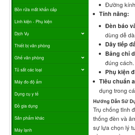
Đường kính 
Bồn rửa mắt khẩn cấp
Tính năng:
Linh kiện - Phụ kiện
Đèn báo v
Dịch Vụ
dùng dễ dàn
Dây tiếp đấ
Thiết bị văn phòng
Bảng chỉ d
Ghế văn phòng
đúng cách.
Tủ sắt các loại
Phụ kiện đ
Tiêu chuẩn a
Máy đo độ ẩm
dụng trong cá
Dụng cụ y tế
Hướng Dẫn Sử D
Đồ gia dụng
Trụ chống tĩnh 
thống đèn và âm
Sản phẩm khác
sự lựa chọn lý 
Máy lạnh