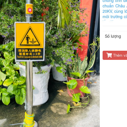
chống tĩnh đi
chuẩn Châu Â
20KV, cùng l
môi trường c
lắp đặt, cọc 
Số lượng
Thêm và