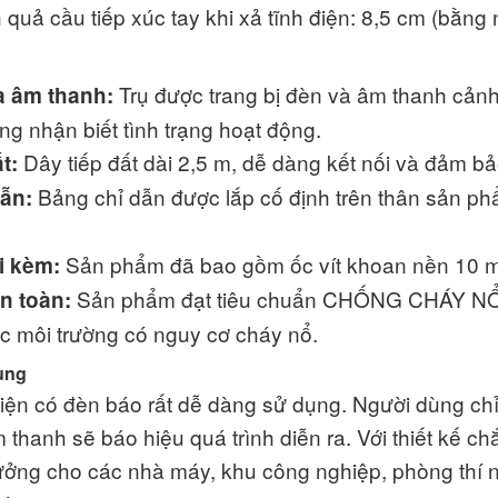
quả cầu tiếp xúc tay khi xả tĩnh điện: 8,5 cm (bằng
Trụ được trang bị đèn và âm thanh cảnh 
à âm thanh:
g nhận biết tình trạng hoạt động.
Dây tiếp đất dài 2,5 m, dễ dàng kết nối và đảm bả
t:
Bảng chỉ dẫn được lắp cố định trên thân sản ph
ẫn:
Sản phẩm đã bao gồm ốc vít khoan nền 10 mm 
i kèm:
Sản phẩm đạt tiêu chuẩn CHỐNG CHÁY NỔ E
n toàn:
c môi trường có nguy cơ cháy nổ.
ụng
điện có đèn báo rất dễ dàng sử dụng. Người dùng chỉ 
 thanh sẽ báo hiệu quá trình diễn ra. Với thiết kế c
tưởng cho các nhà máy, khu công nghiệp, phòng thí 