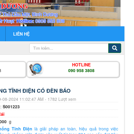
H DƯƠNG
P Thủ Dầu Một, Bình Dương
Mr Hoạt
Hotline:
0909 583 808
LIÊN HỆ
HOTLINE
8
090 958 3808
G TĨNH ĐIỆN CÓ ĐÈN BÁO
-08-2024 11:02:47 AM - 1782 Lượt xem
m:
S001223
Cái
000
g
hống Tĩnh Điện
là giải pháp an toàn, hiệu quả trong việc