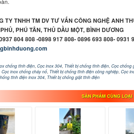
oàn.
G TY TNHH TM DV TƯ VẤN CÔNG NGHỆ ANH T
N PHỦ, PHÚ TÂN, THỦ DẦU MỘT, BÌNH DƯƠNG
 0937 804 808 -0898 917 808- 0896 693 808- 0931 
ngbinhduong.com
ox chống tĩnh điện
,
Cọc inox 304
,
Thiết bị chống tĩnh điện
,
Cọc chống g
n Cọc inox chống cháy nổ
,
Thiết bị chống tĩnh điện công nghiệp
,
Cọc in
hống tĩnh điện inox 304
,
Thiết bị chống giật tĩnh điện
SẢN PHẨM CÙNG LOẠI