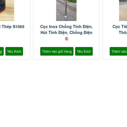
i Thép S1065
Cọc Inox Chống Tĩnh Điện,
Cọc Ti
Hút Tĩnh Điện, Chống Điện
Thô
Giật
0
ng
Yêu thích
Thêm vào giỏ hàng
Yêu thích
Thêm vào