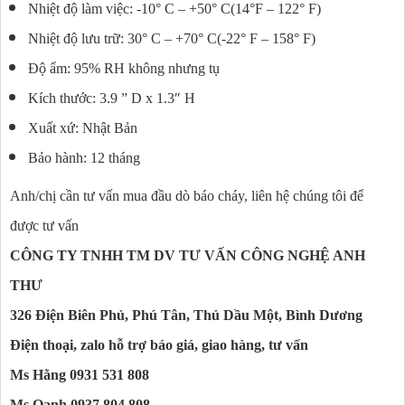
Nhiệt độ làm việc: -10° C – +50° C(14°F – 122° F)
Nhiệt độ lưu trữ: 30° C – +70° C(-22° F – 158° F)
Độ ẩm: 95% RH không nhưng tụ
Kích thước: 3.9 ” D x 1.3″ H
Xuất xứ: Nhật Bản
Bảo hành: 12 tháng
Anh/chị cần tư vấn mua đầu dò báo cháy, liên hệ chúng tôi để
được tư vấn
CÔNG TY TNHH TM DV TƯ VẤN CÔNG NGHỆ ANH
THƯ
326 Điện Biên Phủ, Phú Tân, Thủ Dầu Một, Bình Dương
Điện thoại, zalo hỗ trợ báo giá, giao hàng, tư vấn
Ms Hằng 0931 531 808
Ms Oanh 0937 804 808