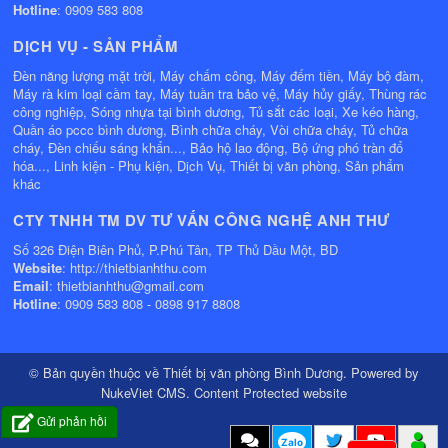
Hotline
: 0909 583 808
DỊCH VỤ - SẢN PHẨM
Đèn năng lượng mặt trời, Máy chấm công, Máy đếm tiền, Máy bộ đàm,
Máy rà kim loại cầm tay, Máy tuần tra bảo vệ, Máy hủy giấy, Thùng rác
công nghiệp, Sóng nhựa tại bình dương, Tủ sắt các loại, Xe kéo hàng,
Quần áo pccc bình dương, Bình chữa cháy, Vòi chữa cháy, Tủ chữa
cháy, Đèn chiếu sáng khẩn..., Bảo hộ lao động, Bộ ứng phó tràn đổ
hóa..., Linh kiện - Phụ kiện, Dịch Vụ, Thiết bị văn phòng, Sản phẩm
khác
CTY TNHH TM DV TƯ VẤN CÔNG NGHỆ ANH THƯ
Số 326 Điện Biên Phủ, P.Phú Tân, TP Thủ Dầu Một, BD
Website
: http://thietbianhthu.com
Email
: thietbianhthu@gmail.com
Hotline
: 0909 583 808 - 0898 917 8808
© Bản quyền thuộc về
Thiết bị văn phòng Bình Dương
. Powered by
NukeViet CMS
.
Content Protected website
Gửi phản hồi
Zalo