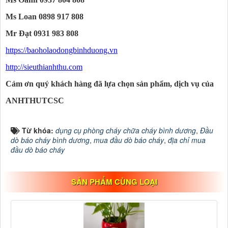
Ms Loan 0898 917 808
Mr Đạt 0931 983 808
https://baoholaodongbinhduong.vn
http://sieuthianhthu.com
Cảm ơn quý khách hàng đã lựa chọn sản phẩm, dịch vụ của
ANHTHUTCSC
Từ khóa:
dụng cụ phòng cháy chữa cháy bình dương
,
Đầu
dò báo cháy bình dương
,
mua đầu dò báo cháy
,
địa chỉ mua
đầu dò báo cháy
SẢN PHẨM CÙNG LOẠI