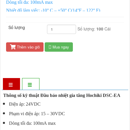
Dòng tối đa: 100mA max
Nhiệt độ làm việc: -10° C – +50° C(14°F – 122° F)
Nhiệt độ lưu trữ: 30° C – +70° C(-22° F – 158° F)
Độ ẩm: 95% RH không nhưng tụ
Số lượng
Số lượng:
100
Cái
Kích thước: 3.9 ” D x 1.3″ H
Xuất xứ: Nhật Bản
Thêm vào giỏ
Mua ngay
Thông số kỹ thuật Đầu báo nhiệt gia tăng Hochiki DSC-EA
Điện áp: 24VDC
Phạm vi điện áp: 15 – 30VDC
Dòng tối đa: 100mA max