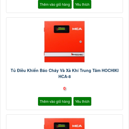
Thêm vào giỏ hàng
Yêu thích
Tủ Điều Khiển Báo Cháy Và Xả Khí Trung Tâm HOCHIKI
HCA-8
0
Thêm vào giỏ hàng
Yêu thích