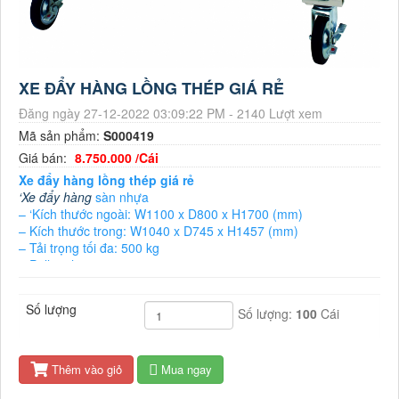
XE ĐẨY HÀNG LỒNG THÉP GIÁ RẺ
Đăng ngày 27-12-2022 03:09:22 PM - 2140 Lượt xem
Mã sản phẩm:
S000419
Giá bán:
8.750.000 /Cái
Xe đẩy hàng lồng thép giá rẻ
‘Xe đẩy hàng
sàn nhựa
– ‘Kích thước ngoài: W1100 x D800 x H1700 (mm)
– Kích thước trong: W1040 x D745 x H1457 (mm)
– Tải trọng tối đa: 500 kg
– Pallet nhựa
– Xe: sơn tĩnh điện màu kem
– Thanh ngang: sơn tĩnh điện màu vàng
Số lượng
Số lượng:
100
Cái
– Có gắn tấm bảng màu trắng
– 4 bánh xe xoay, 2 bánh có
Thêm vào giỏ
Mua ngay