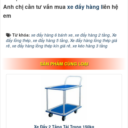
Anh chị cần tư vấn mua
xe đẩy hàng l
iên hệ
em
Từ khóa:
xe đẩy hàng 6 bánh xe
,
xe đẩy hàng 2 tầng
,
Xe
đẩy lồng thép
,
xe đẩy hàng 5 tầng
,
Xe đẩy hàng lồng thép giá
rẻ
,
xe đẩy hàng lồng thép kín giá rẻ
,
xe kéo hàng 3 tầng
SẢN PHẨM CÙNG LOẠI
Xe Đẩy 2 Tầng Tải Trọng 150kg