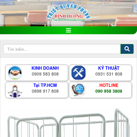
KINH DOANH
KỸ THUẬT
0909 583 808
0931 531 808
Tại TP.HCM
HOTLINE
0898 917 808
090 958 3808