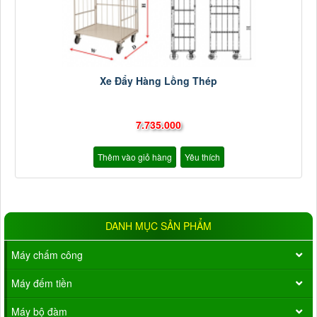
Xe Đẩy Hàng Lồng Thép
7.735.000
Thêm vào giỏ hàng
Yêu thích
DANH MỤC SẢN PHẨM
Máy chấm công
Máy đếm tiền
Máy bộ đàm