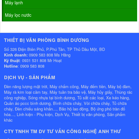
Máy lạnh
Máy lọc nước
THIẾT BỊ VĂN PHÒNG BÌNH DƯƠNG
Số 326 Điện Biên Phủ, P.Phú Tân, TP Thủ Dầu Một, BD
Kinh doanh:
0909 583 808 Ms Hằng
Kỹ thuật
: 0931 531 808 Mr Hoạt
Hotline
: 0909 583 808
DỊCH VỤ - SẢN PHẨM
Đèn năng lượng mặt trời, Máy chấm công, Máy đếm tiền, Máy bộ đàm,
Máy rà kim loại cầm tay, Máy tuần tra bảo vệ, Máy hủy giấy, Thùng rác
công nghiệp, Sóng nhựa tại bình dương, Tủ sắt các loại, Xe kéo hàng,
Quần áo pccc bình dương, Bình chữa cháy, Vòi chữa cháy, Tủ chữa
cháy, Đèn chiếu sáng khẩn..., Bảo hộ lao động, Bộ ứng phó tràn đổ
hóa..., Linh kiện - Phụ kiện, Dịch Vụ, Thiết bị văn phòng, Sản phẩm
khác
CTY TNHH TM DV TƯ VẤN CÔNG NGHỆ ANH THƯ