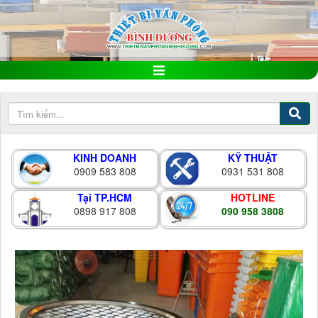
KINH DOANH
KỸ THUẬT
0909 583 808
0931 531 808
Tại TP.HCM
HOTLINE
0898 917 808
090 958 3808