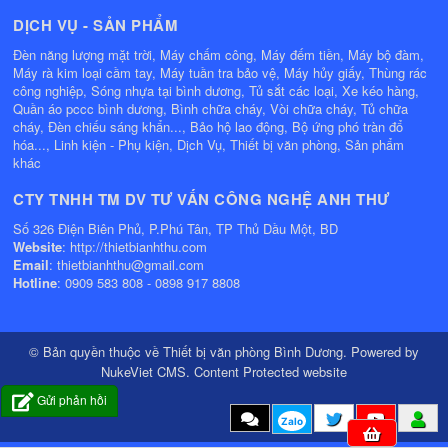
DỊCH VỤ - SẢN PHẨM
Đèn năng lượng mặt trời, Máy chấm công, Máy đếm tiền, Máy bộ đàm,
Máy rà kim loại cầm tay, Máy tuần tra bảo vệ, Máy hủy giấy, Thùng rác
công nghiệp, Sóng nhựa tại bình dương, Tủ sắt các loại, Xe kéo hàng,
Quần áo pccc bình dương, Bình chữa cháy, Vòi chữa cháy, Tủ chữa
cháy, Đèn chiếu sáng khẩn..., Bảo hộ lao động, Bộ ứng phó tràn đổ
hóa..., Linh kiện - Phụ kiện, Dịch Vụ, Thiết bị văn phòng, Sản phẩm
khác
CTY TNHH TM DV TƯ VẤN CÔNG NGHỆ ANH THƯ
Số 326 Điện Biên Phủ, P.Phú Tân, TP Thủ Dầu Một, BD
Website
: http://thietbianhthu.com
Email
: thietbianhthu@gmail.com
Hotline
: 0909 583 808 - 0898 917 8808
© Bản quyền thuộc về
Thiết bị văn phòng Bình Dương
. Powered by
NukeViet CMS
.
Content Protected website
Gửi phản hồi
Zalo
0
Mặt hàng
0
VND
:
: