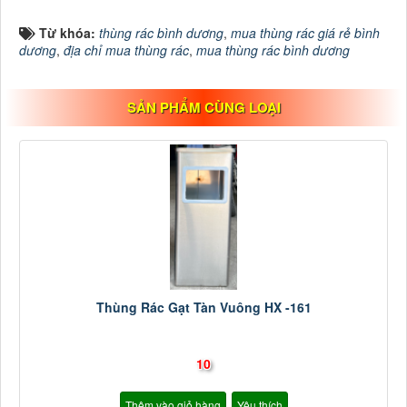
Từ khóa:
thùng rác bình dương
,
mua thùng rác giá rẻ bình
dương
,
địa chỉ mua thùng rác
,
mua thùng rác bình dương
SẢN PHẨM CÙNG LOẠI
Thùng Rác Gạt Tàn Vuông HX -161
10
Thêm vào giỏ hàng
Yêu thích