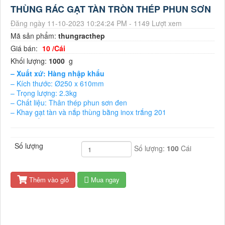
THÙNG RÁC GẠT TÀN TRÒN THÉP PHUN SƠN
Đăng ngày 11-10-2023 10:24:24 PM - 1149 Lượt xem
Mã sản phẩm:
thungracthep
Giá bán:
10 /Cái
Khối lượng:
1000
g
– Xuất xứ: Hàng nhập khẩu
– Kích thước: Ø250 x 610mm
– Trọng lượng: 2.3kg
– Chất liệu: Thân thép phun sơn đen
– Khay gạt tàn và nắp thùng bằng inox trắng 201
– Màu sắc: Đen
– Ruột thùng rác bằng tôn hoa
– Bảo hành: 12 tháng
Số lượng
Số lượng:
100
Cái
Thêm vào giỏ
Mua ngay