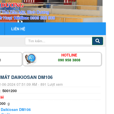
H DƯƠNG
P Thủ Dầu Một, Bình Dương
Mr Hoạt
Hotline:
0909 583 808
LIÊN HỆ
HOTLINE
8
090 958 3808
 MÁT DAIKIOSAN DM106
-06-2024 07:51:09 AM - 891 Lượt xem
m:
S001200
Cái
000
g
 Daikiosan DM106