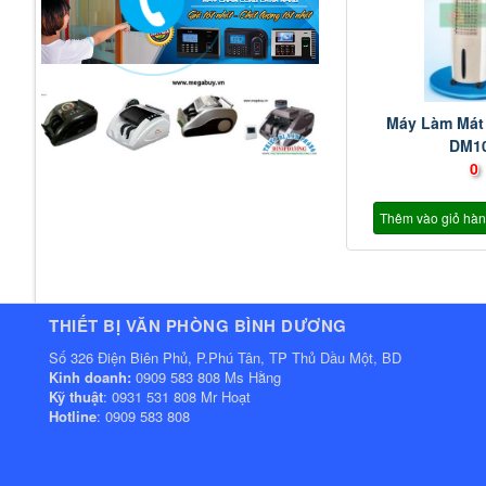
Máy Làm Mát
DM1
0
Thêm vào giỏ hà
THIẾT BỊ VĂN PHÒNG BÌNH DƯƠNG
Số 326 Điện Biên Phủ, P.Phú Tân, TP Thủ Dầu Một, BD
Kinh doanh:
0909 583 808 Ms Hằng
Kỹ thuật
: 0931 531 808 Mr Hoạt
Hotline
: 0909 583 808