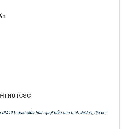
vấn
 ANHTHUTCSC
an DM104
,
quạt điều hòa
,
quạt điều hòa bình dương
,
địa chỉ