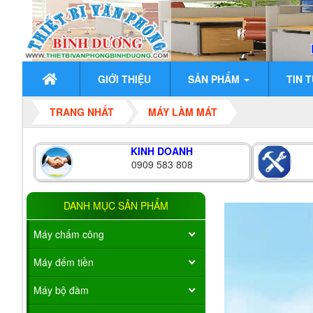
GIỚI THIỆU
SẢN PHẨM
TIN 
TRANG NHẤT
MÁY LÀM MÁT
KINH DOANH
0909 583 808
DANH MỤC SẢN PHẨM
Máy chấm công
Máy đếm tiền
Máy bộ đàm