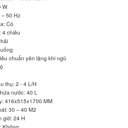
0 W
V – 50 Hz
xa: Có
: 4 chiều
phải
 xuống
 Tiêu chuẩn yên lặng khi ngũ
độ
B
u thụ: 2 - 4 L/H
 chứa nước: 40 L
áy: 416x515x1700 MM
mát: 30 – 40 M2
 giờ: 24 H
n: Không