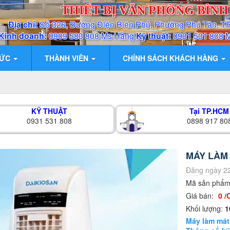
THIẾT BỊ VĂN PHÒNG BÌN
Địa chỉ:
Số 326, Đường Điện Biên Phủ, Phường Phú Tân, T
Kinh doanh:
0909 583 808 Ms Hằng
Kỹ thuật:
0931 531 808 
TỨC
THÀNH VIÊN
CHÍNH SÁCH KHÁCH HÀNG
KỸ THUẬT
Tại TP.HCM
0931 531 808
0898 917 80
MÁY LÀM
Đăng ngày 22
Mã sản phẩ
Giá bán:
0 /
Khối lượng:
1
Máy làm mát