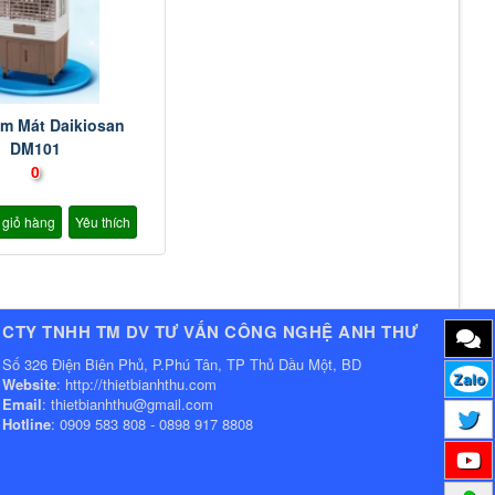
m Mát Daikiosan
DM101
0
 giỏ hàng
Yêu thích
CTY TNHH TM DV TƯ VẤN CÔNG NGHỆ ANH THƯ
Số 326 Điện Biên Phủ, P.Phú Tân, TP Thủ Dầu Một, BD
Zalo
Website
: http://thietbianhthu.com
Email
: thietbianhthu@gmail.com
Hotline
: 0909 583 808 - 0898 917 8808