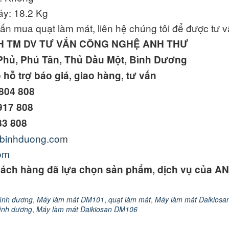
áy: 18.2 Kg
vấn mua quạt làm mát, liên hệ chúng tôi để được tư 
H TM DV TƯ VẤN CÔNG NGHỆ ANH THƯ
Phủ, Phú Tân, Thủ Dầu Một, Bình Dương
o hỗ trợ báo giá, giao hàng, tư vấn
804 808
917 808
83 808
gbinhduong.co
m
com
ách hàng đã lựa chọn sản phẩm, dịch vụ của
bình dương
,
Máy làm mát DM101
,
quạt làm mát
,
Máy làm mát Daikios
ình dương
,
Máy làm mát Daikiosan DM106