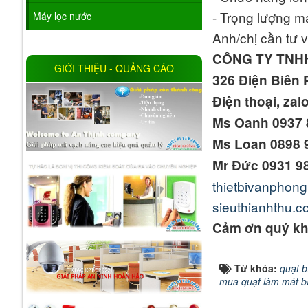
- Trọng lượng m
Máy lọc nước
Anh/chị cần tư 
CÔNG TY TNH
GIỚI THIỆU - QUẢNG CÁO
326 Điện Biên 
Điện thoại, zal
Ms Oanh 0937 
Ms Loan 0898 
Mr Đức 0931 9
thietbivanphon
sieuthianhthu.
Cảm ơn quý kh
Từ khóa:
quạt 
mua quạt làm mát b