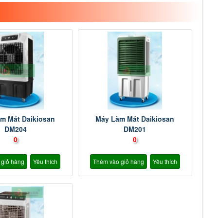
m Mát Daikiosan
Máy Làm Mát Daikiosan
DM204
DM201
0
0
 giỏ hàng
Yêu thích
Thêm vào giỏ hàng
Yêu thích