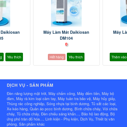
 Daikiosan
Máy Làm Mát Daikiosan
Máy Là
05
DM104
0
ng
Yêu thích
Hết hàng
Yêu thích
Thêm vào
DỊCH VỤ - SẢN PHẨM
Đèn năng lượng mặt trời, Máy chấm công, Máy đếm tiền, Máy bộ
đàm, Máy rà kim loại cầm tay, Máy tuần tra bảo vệ, Máy hủy giấy,
Thùng rác công nghiệp, Sóng nhựa tại bình dương, Tủ sắt các loại,
Xe kéo hàng, Quần áo pccc bình dương, Bình chữa cháy, Vòi chữa
cháy, Tủ chữa cháy, Đèn chiếu sáng khẩn..., Bảo hộ lao động, Bộ
ứng phó tràn đổ hóa..., Linh kiện - Phụ kiện, Dịch Vụ, Thiết bị văn
phòng, Sản phẩm khác