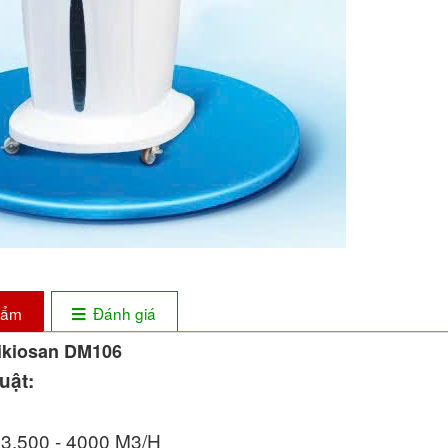
phẩm
Đánh giá
ikiosan DM106
uật:
: 3.500 - 4000 M3/H