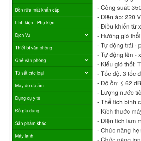
- Công suất: 35
Bồn rửa mắt khẩn cấp
- Điện áp: 220 
Linh kiện - Phụ kiện
- Điều khiển từ 
- Hướng gió thổi
Dịch Vụ
- Tự động trái - 
Thiết bị văn phòng
- Tự động lên -
Ghế văn phòng
- Kiểu gió thổi:
- Tốc độ: 3 tốc 
Tủ sắt các loại
- Độ ồn: ≤ 62 d
Máy đo độ ẩm
- Lượng nước tiê
Dụng cụ y tế
- Thể tích bình
- Kích thước m
Đồ gia dụng
- Diện tích làm 
Sản phẩm khác
- Chức năng hẹn
Máy lạnh
- Chức năng io