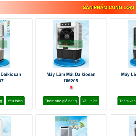
SẢN PHẨM CÙNG LOẠI
 Daikiosan
Máy Làm Mát Daikiosan
Máy Là
07
DM205
0
ng
Yêu thích
Thêm vào giỏ hàng
Yêu thích
Thêm vào