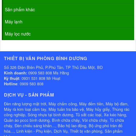
Sản phẩm khác
Máy lạnh
Máy lọc nước
THIẾT BỊ VĂN PHÒNG BÌNH DƯƠNG
Số 326 Điện Biên Phủ, P.Phú Tân, TP Thủ Dầu Một, BD
Kinh doanh:
0909 583 808 Ms Hằng
Kỹ thuật
: 0931 531 808 Mr Hoạt
Hotline
: 0909 583 808
DỊCH VỤ - SẢN PHẨM
Đèn năng lượng mặt trời, Máy chấm công, Máy đếm tiền, Máy bộ đàm,
Máy rà kim loại cầm tay, Máy tuần tra bảo vệ, Máy hủy giấy, Thùng rác
công nghiệp, Sóng nhựa tại bình dương, Tủ sắt các loại, Xe kéo hàng,
Quần áo pccc bình dương, Bình chữa cháy, Vòi chữa cháy, Tủ chữa
cháy, Đèn chiếu sáng khẩn..., Bảo hộ lao động, Bộ ứng phó tràn đổ
hóa..., Linh kiện - Phụ kiện, Dịch Vụ, Thiết bị văn phòng, Sản phẩm