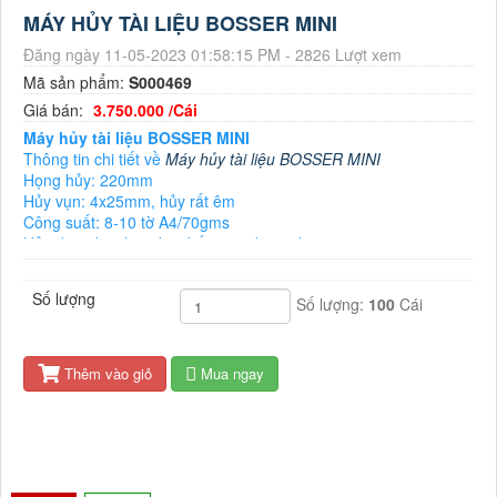
MÁY HỦY TÀI LIỆU BOSSER MINI
Đăng ngày 11-05-2023 01:58:15 PM - 2826 Lượt xem
Mã sản phẩm:
S000469
Giá bán:
3.750.000 /Cái
Máy hủy tài liệu BOSSER MINI
Thông tin chi tiết về
Máy hủy tài liệu BOSSER MINI
Họng hủy: 220mm
Hủy vụn: 4x25mm, hủy rất êm
Công suất: 8-10 tờ A4/70gms
Hủy được kim kẹp, kim bấm, credit card
Tốc độ hủy: 3m/phút
Tự động hủy/dừng
Số lượng
Số lượng:
100
Cái
Chức năng chống kẹt giấy
Chức năng trả ngược giấy
Chức năng bảo vệ quá tải
Dao cắt bằng thép đặt biệt siêu bền
Thêm vào giỏ
Mua ngay
Thùng giấy: 15 lít
Trọng lượng: 7.5kg
Kích thước: 340x214x499mm