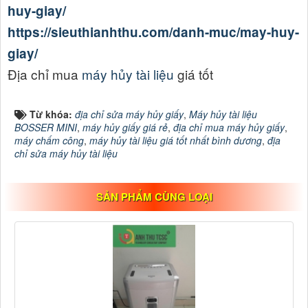
huy-giay/
https://sieuthianhthu.com/danh-muc/may-huy-
giay/
Địa chỉ mua
máy hủy tài liệu
giá tốt
Từ khóa:
địa chỉ sửa máy hủy giấy
,
Máy hủy tài liệu
BOSSER MINI
,
máy hủy giấy giá rẻ
,
địa chỉ mua máy hủy giấy
,
máy chấm công
,
máy hủy tài liệu giá tốt nhất bình dương
,
địa
chỉ sửa máy hủy tài liệu
SẢN PHẨM CÙNG LOẠI