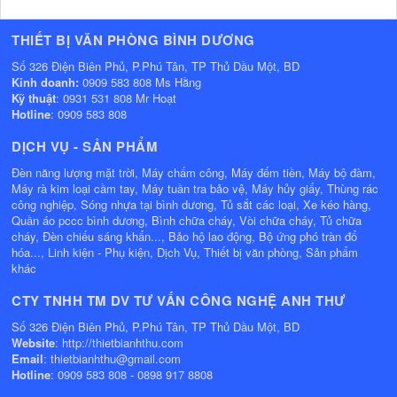
THIẾT BỊ VĂN PHÒNG BÌNH DƯƠNG
Số 326 Điện Biên Phủ, P.Phú Tân, TP Thủ Dầu Một, BD
Kinh doanh:
0909 583 808 Ms Hằng
Kỹ thuật
: 0931 531 808 Mr Hoạt
Hotline
: 0909 583 808
DỊCH VỤ - SẢN PHẨM
Đèn năng lượng mặt trời, Máy chấm công, Máy đếm tiền, Máy bộ đàm,
Máy rà kim loại cầm tay, Máy tuần tra bảo vệ, Máy hủy giấy, Thùng rác
công nghiệp, Sóng nhựa tại bình dương, Tủ sắt các loại, Xe kéo hàng,
Quần áo pccc bình dương, Bình chữa cháy, Vòi chữa cháy, Tủ chữa
cháy, Đèn chiếu sáng khẩn..., Bảo hộ lao động, Bộ ứng phó tràn đổ
hóa..., Linh kiện - Phụ kiện, Dịch Vụ, Thiết bị văn phòng, Sản phẩm
khác
CTY TNHH TM DV TƯ VẤN CÔNG NGHỆ ANH THƯ
Số 326 Điện Biên Phủ, P.Phú Tân, TP Thủ Dầu Một, BD
Website
: http://thietbianhthu.com
Email
: thietbianhthu@gmail.com
Hotline
: 0909 583 808 - 0898 917 8808