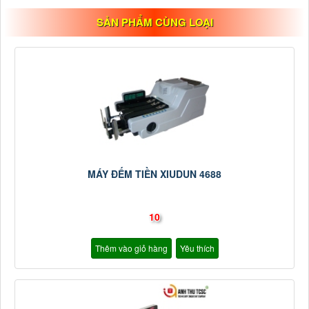
SẢN PHẨM CÙNG LOẠI
MÁY ĐẾM TIỀN XIUDUN 4688
10
Thêm vào giỏ hàng
Yêu thích