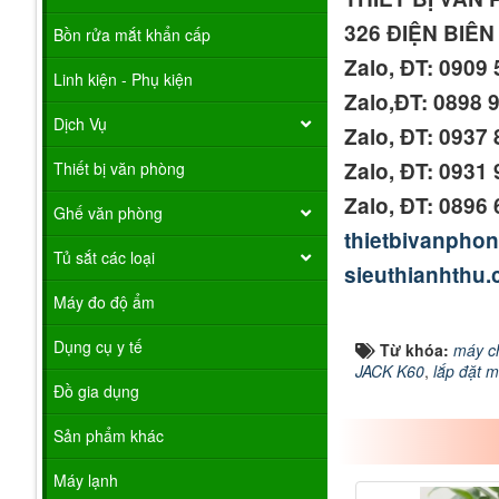
326 ĐIỆN BIÊ
Bồn rửa mắt khẩn cấp
Zalo, ĐT: 0909
Linh kiện - Phụ kiện
Zalo,ĐT: 0898 
Dịch Vụ
Zalo, ĐT: 0937
Zalo, ĐT: 0931
Thiết bị văn phòng
Zalo, ĐT: 0896
Ghế văn phòng
thietbivanpho
Tủ sắt các loại
sieuthianhthu
Máy đo độ ẩm
Dụng cụ y tế
Từ khóa:
máy c
JACK K60
,
lắp đặt 
Đồ gia dụng
Sản phẩm khác
Máy lạnh