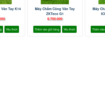
 Vân Tay K14
Máy Chấm Công Vân Tay
Máy Ch
ZKTeco G1
I
000
6.750.000
ng
Yêu thích
Thêm vào giỏ hàng
Yêu thích
Thêm vào