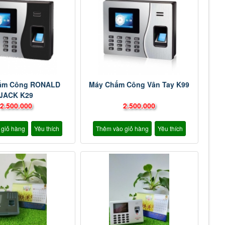
ấm Công RONALD
Máy Chấm Công Vân Tay K99
JACK K29
2.500.000
2.500.000
 giỏ hàng
Yêu thích
Thêm vào giỏ hàng
Yêu thích