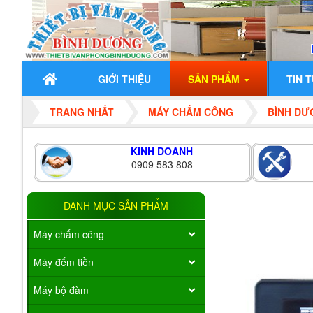
GIỚI THIỆU
SẢN PHẨM
TIN 
TRANG NHẤT
MÁY CHẤM CÔNG
BÌNH DƯ
KINH DOANH
0909 583 808
DANH MỤC SẢN PHẨM
Máy chấm công
Máy đếm tiền
Máy bộ đàm