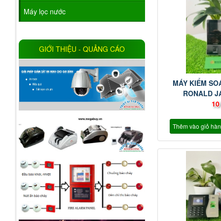
Máy lọc nước
GIỚI THIỆU - QUẢNG CÁO
MÁY KIỂM SO
RONALD J
10
Thêm vào giỏ hà