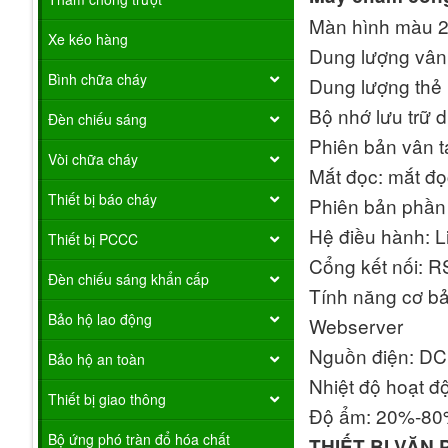
Màn hình màu 2
Xe kéo hàng
Dung lượng vân 
Bình chữa cháy
Dung lượng thẻ 
Bộ nhớ lưu trữ d
Đèn chiếu sáng
Phiên bản vân t
Vòi chữa cháy
Mắt đọc: mắt đọ
Thiết bị báo cháy
Phiên bản phầ
Hệ điều hành: L
Thiết bị PCCC
Cổng kết nối: R
Đèn chiếu sáng khẩn cấp
Tính năng cơ bả
Bảo hộ lao động
Webserver
Nguồn điện: D
Bảo hộ an toàn
Nhiệt độ hoạt đ
Thiết bị giao thông
Độ ẩm: 20%-8
Bộ ứng phó tràn đổ hóa chất
THIẾT BỊ VĂN