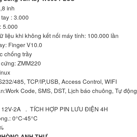
,8 inh
tay : 3.000
: 5.000
ữ liệu khi không kết nối máy tính: 100.000 lần
ay: Finger V10.0
c chống trầy
n cứng: ZMM220
inux
S232/485, TCP/IP,USB, Access Control, WIFI
n:Work Code, SMS, DST, Lịch báo chuông, Tự động c
C 12V-2A . TÍCH HỢP PIN LƯU ĐIỆN 4H
ộng.: 0°C-45°C
0%
 PHÒNG ANH THƯ