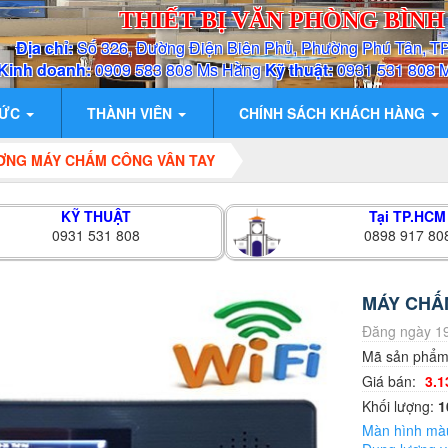
THIẾT BỊ VĂN PHÒNG BÌN
Địa chỉ:
Số 326, Đường Điện Biên Phủ, Phường Phú Tân, T
Kinh doanh:
0909 583 808 Ms Hằng
Kỹ thuật:
0931 531 808 
TỨC
THÀNH VIÊN
CHÍNH SÁCH KHÁCH HÀNG
ƠNG MÁY CHẤM CÔNG VÂN TAY
KỸ THUẬT
Tại TP.HCM
0931 531 808
0898 917 80
MÁY CHẤ
Đăng ngày 19
Mã sản phẩ
Giá bán:
3.1
Khối lượng:
1
Màn hình màu