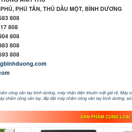
N PHỦ, PHÚ TÂN, THỦ DẦU MỘT, BÌNH DƯƠNG
 583 808
917 808
 804 808
 983 808
 693 808
ngbinhduong.com
.com
hấm công vân tay bình dương
,
máy nhận diện khuôn mặt giá rẻ
,
Máy c
máy chấm công vân tay
,
lắp đặt máy chấm công vân tay bình dương
,
sử
SẢN PHẨM CÙNG LOẠI