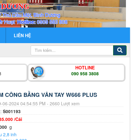
H DƯƠNG
P Thủ Dầu Một, Bình Dương
Mr Hoạt
Hotline:
0909 583 808
LIÊN HỆ
HOTLINE
8
090 958 3808
M CÔNG BẰNG VÂN TAY W666 PLUS
-06-2024 04:54:55 PM - 2660 Lượt xem
m:
S001193
35.000 /Cái
000
g
 2,8 inh