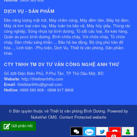
DỊCH VỤ - SẢN PHẨM
Đèn năng lượng mặt trời, Máy chấm công, Máy đếm tiền, Máy bộ đàm,
Máy rà kim loại cầm tay, Máy tuần tra bảo vệ, Máy hủy giấy, Thùng rác
công nghiệp, Sóng nhựa tại bình dương, Tủ sắt các loại, Xe kéo hàng,
Quần áo pccc bình dương, Bình chữa cháy, Vòi chữa cháy, Tủ chữa
cháy, Đèn chiếu sáng khẩn..., Bảo hộ lao động, Bộ ứng phó tràn đổ
hóa..., Linh kiện - Phụ kiện, Dịch Vụ, Thiết bị văn phòng, Sản phẩm
khác
CTY TNHH TM DV TƯ VẤN CÔNG NGHỆ ANH THƯ
Số 326 Điện Biên Phủ, P.Phú Tân, TP Thủ Dầu Một, BD
Website
: http://thietbianhthu.com
Email
: thietbianhthu@gmail.com
Hotline
: 0909 583 808 - 0898 917 8808
© Bản quyền thuộc về
Thiết bị văn phòng Bình Dương
. Powered by
NukeViet CMS
.
Content Protected website
Gửi phản hồi
Zalo
0
Mặt hàng
0
VND
:
: