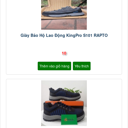
Giày Bảo Hộ Lao Động KingPro S101 RAPTO
10
Thêm vào giỏ hàng
Yêu thích