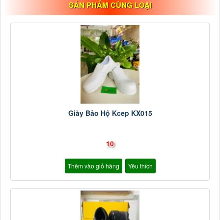
SẢN PHẨM CÙNG LOẠI
Giày Bảo Hộ Kcep KX015
10
Thêm vào giỏ hàng
Yêu thích