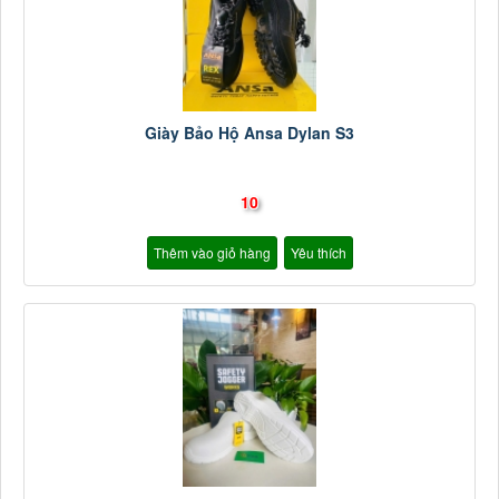
Giày Bảo Hộ Ansa Dylan S3
10
Thêm vào giỏ hàng
Yêu thích