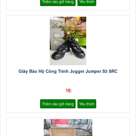
Thêm vào giỏ hàng
Yêu thích
Giày Bảo Hộ Công Trình Jogger Jumper S3 SRC
10
Thêm vào giỏ hàng
Yêu thích