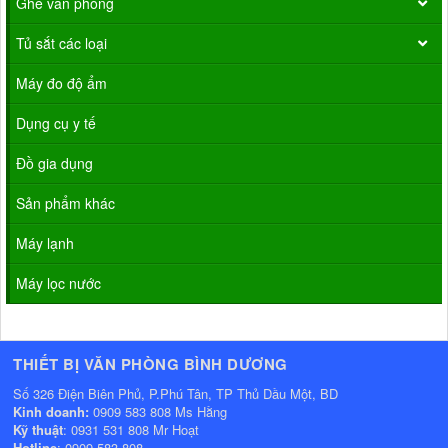
Ghế văn phòng
Tủ sắt các loại
Máy đo độ ẩm
Dụng cụ y tế
Đồ gia dụng
Sản phẩm khác
Máy lạnh
Máy lọc nước
THIẾT BỊ VĂN PHÒNG BÌNH DƯƠNG
Số 326 Điện Biên Phủ, P.Phú Tân, TP Thủ Dầu Một, BD
Kinh doanh:
0909 583 808 Ms Hằng
Kỹ thuật
: 0931 531 808 Mr Hoạt
Hotline
: 0909 583 808