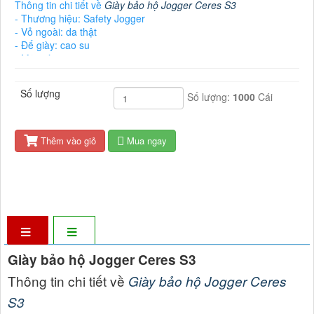
Thông tin chi tiết về
Giày bảo hộ Jogger Ceres S3
- Thương hiệu: Safety Jogger
- Vỏ ngoài: da thật
- Đế giày: cao su
- Mũi giày: composite
- Lót chống đâm xuyên: tấm kevlar
- Mặt trong: lưới nylon
Số lượng
Số lượng:
1000
Cái
- Miếng lót: E.V.A
- Size: EU 36-42 / UK 3.5-12
- Trọng lượng: ~380 gr. / chiếc
- Ứng dụng: Đi phượt, đạp xe đạp, dùng trong công trình xây
Thêm vào giỏ
Mua ngay
dựng, xưởng cơ khí, nhà xưởng, hầm mỏ....
- Bảo hành: 6 tháng
Giày bảo hộ Jogger Ceres S3
Thông tin chi tiết về
Giày bảo hộ Jogger Ceres
S3