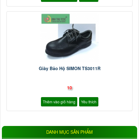
Giày Bảo Hộ SIMON TS3011R
10
Thêm vào giỏ hàng
Yêu thích
DANH MỤC SẢN PHẨM