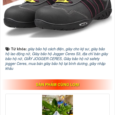
Từ khóa:
giày bảo hộ cách điện
,
giày cho kỹ sư
,
giày bảo
hộ lao động nữ
,
Giày bảo hộ Jogger Ceres S3
,
địa chỉ bán giày
bảo hộ nữ
,
GIÀY JOGGER CERES
,
Giày bảo hộ nữ safety
jogger Ceres
,
mua bán giày bảo hộ tại bình dương
,
giày nhập
khẩu
SẢN PHẨM CÙNG LOẠI