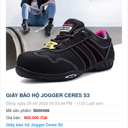
GIÀY BẢO HỘ JOGGER CERES S3
Đăng ngày 26-05-2023 05:53:44 PM - 1125 Lượt xem
Mã sản phẩm:
S000498
Giá bán:
900.000 /Cái
Giày bảo hộ Jogger Ceres S3