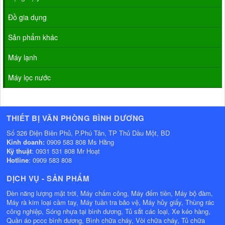
Đồ gia dụng
Sản phẩm khác
Máy lạnh
Máy lọc nước
THIẾT BỊ VĂN PHÒNG BÌNH DƯƠNG
Số 326 Điện Biên Phủ, P.Phú Tân, TP Thủ Dầu Một, BD
Kinh doanh:
0909 583 808 Ms Hằng
Kỹ thuật
: 0931 531 808 Mr Hoạt
Hotline
: 0909 583 808
DỊCH VỤ - SẢN PHẨM
Đèn năng lượng mặt trời, Máy chấm công, Máy đếm tiền, Máy bộ đàm,
Máy rà kim loại cầm tay, Máy tuần tra bảo vệ, Máy hủy giấy, Thùng rác
công nghiệp, Sóng nhựa tại bình dương, Tủ sắt các loại, Xe kéo hàng,
Quần áo pccc bình dương, Bình chữa cháy, Vòi chữa cháy, Tủ chữa