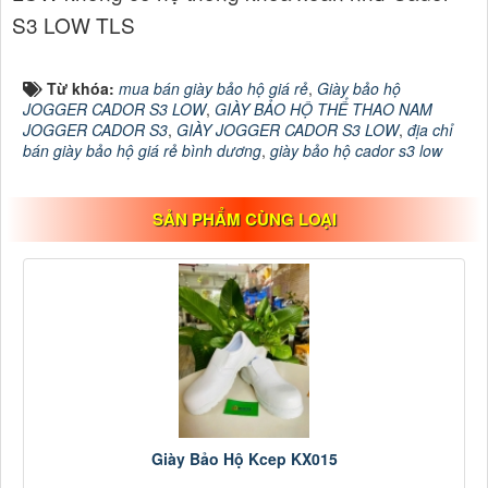
S3 LOW TLS
Từ khóa:
mua bán giày bảo hộ giá rẻ
,
Giày bảo hộ
JOGGER CADOR S3 LOW
,
GIÀY BẢO HỘ THỂ THAO NAM
JOGGER CADOR S3
,
GIÀY JOGGER CADOR S3 LOW
,
địa chỉ
bán giày bảo hộ giá rẻ bình dương
,
giày bảo hộ cador s3 low
SẢN PHẨM CÙNG LOẠI
Giày Bảo Hộ Kcep KX015