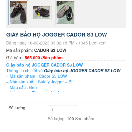
GIÀY BẢO HỘ JOGGER CADOR S3 LOW
Đăng ngày 10-08-2023 03:02:18 PM - 1045 Lượt xem
Mã sản phẩm:
CADOR S3 LOW
Giá bán:
565.000 /Sản phẩm
Giày bảo hộ JOGGER CADOR S3 LOW
Thông tin chi tiết về
Giày bảo hộ JOGGER CADOR S3 LOW
– Mã sản phẩm : Cador S3 LOW
– Nhà sản xuất : Safety Jogger – Bỉ
– Màu sắc : Đen
– Kiểu dáng : Thấp cổ, thể thao
– Đế giày : PU/PU có độ bền cao, chống trượt tốt.
– Mũi giày : Bằng thép chống dập ngón chân.
Số lượng
– Đế giữa : Có lót thép chống đâm xuyên.
– Mặt trong giày : 3D-Mesh khô thoáng, dễ chịu khi mang nhiều
Số lượng:
100
Sản phẩm
giờ liền.
– Miếng lót chân : SJ Joam mang cực êm chân
– Size sẵn : 38 – 44.