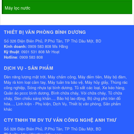
Máy lọc nước
THIẾT BỊ VĂN PHÒNG BÌNH DƯƠNG
Số 326 Điện Biên Phủ, P.Phú Tân, TP Thủ Dầu Một, BD
Kinh doanh:
0909 583 808 Ms Hằng
Kỹ thuật
: 0931 531 808 Mr Hoạt
Hotline
: 0909 583 808
DỊCH VỤ - SẢN PHẨM
Đèn năng lượng mặt trời, Máy chấm công, Máy đếm tiền, Máy bộ đàm,
Máy rà kim loại cầm tay, Máy tuần tra bảo vệ, Máy hủy giấy, Thùng rác
công nghiệp, Sóng nhựa tại bình dương, Tủ sắt các loại, Xe kéo hàng,
Quần áo pccc bình dương, Bình chữa cháy, Vòi chữa cháy, Tủ chữa
cháy, Đèn chiếu sáng khẩn..., Bảo hộ lao động, Bộ ứng phó tràn đổ
hóa..., Linh kiện - Phụ kiện, Dịch Vụ, Thiết bị văn phòng, Sản phẩm
khác
CTY TNHH TM DV TƯ VẤN CÔNG NGHỆ ANH THƯ
Số 326 Điện Biên Phủ, P.Phú Tân, TP Thủ Dầu Một, BD