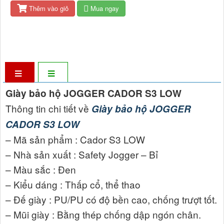
Thêm vào giỏ
Mua ngay
– Chứng chỉ : EN ISO 20345:2011 – ASTM F2413:2018
Giày bảo hộ JOGGER CADOR S3 LOW
Thông tin chi tiết về
Giày bảo hộ JOGGER
CADOR S3 LOW
– Mã sản phẩm : Cador S3 LOW
– Nhà sản xuất : Safety Jogger – Bỉ
– Màu sắc : Đen
– Kiểu dáng : Thấp cổ, thể thao
– Đế giày : PU/PU có độ bền cao, chống trượt tốt.
– Mũi giày : Bằng thép chống dập ngón chân.